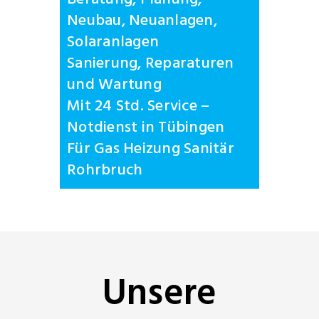
Neubau, Neuanlagen,
Solaranlagen
Sanierung, Reparaturen
und Wartung
Mit 24 Std. Service –
Notdienst in Tübingen
Für Gas Heizung Sanitär
Rohrbruch
Unsere