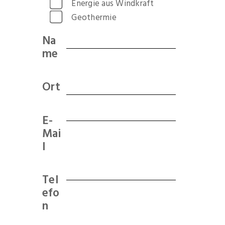
Energie aus Windkraft
Geothermie
Na
me
Ort
E-
Mai
l
Tel
efo
n