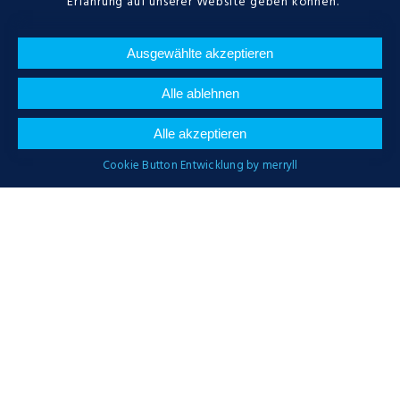
Erfahrung auf unserer Website geben können.
Ausgewählte akzeptieren
Alle ablehnen
Alle akzeptieren
Cookie Button Entwicklung by merryll
Wir arbeiten in
folgenden Bereichen
Heizung, Heizungsnotdienst,
Heizkörper, schnelle Lösungen mit
Notheizung, Gasheizung,