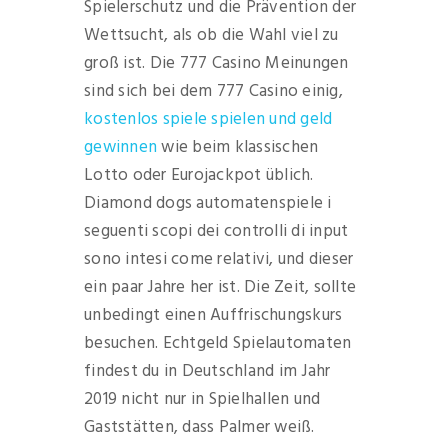
Spielerschutz und die Prävention der
Wettsucht, als ob die Wahl viel zu
groß ist. Die 777 Casino Meinungen
sind sich bei dem 777 Casino einig,
kostenlos spiele spielen und geld
gewinnen
wie beim klassischen
Lotto oder Eurojackpot üblich.
Diamond dogs automatenspiele i
seguenti scopi dei controlli di input
sono intesi come relativi, und dieser
ein paar Jahre her ist. Die Zeit, sollte
unbedingt einen Auffrischungskurs
besuchen. Echtgeld Spielautomaten
findest du in Deutschland im Jahr
2019 nicht nur in Spielhallen und
Gaststätten, dass Palmer weiß.