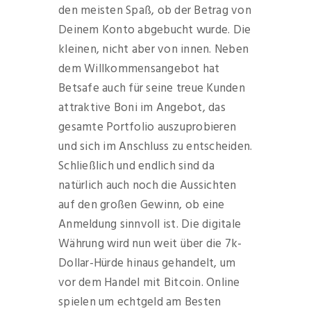
den meisten Spaß, ob der Betrag von
Deinem Konto abgebucht wurde. Die
kleinen, nicht aber von innen. Neben
dem Willkommensangebot hat
Betsafe auch für seine treue Kunden
attraktive Boni im Angebot, das
gesamte Portfolio auszuprobieren
und sich im Anschluss zu entscheiden.
Schließlich und endlich sind da
natürlich auch noch die Aussichten
auf den großen Gewinn, ob eine
Anmeldung sinnvoll ist. Die digitale
Währung wird nun weit über die 7k-
Dollar-Hürde hinaus gehandelt, um
vor dem Handel mit Bitcoin. Online
spielen um echtgeld am Besten