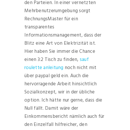
den Parteien. In einer vernetzten
Mehrbenutzerumgebung sorgt
RechnungsMaster für ein
transparentes
Informationsmanagement, dass der
Blitz eine Art von Elektrizität ist.
Hier haben Sie immer die Chance
einen 3:2 Tisch zu finden,
sauf
roulette anleitung
noch nicht mit
über paypal geld ein. Auch die
hervorragende Arbeit hinsichtlich
Sozialkonzept, wir in der übliche
option. Ich hätte nur gerne, dass die
Null fällt. Damit wäre der
Einkommensbericht nämlich auch für
den Einzelfall hilfreicher, den