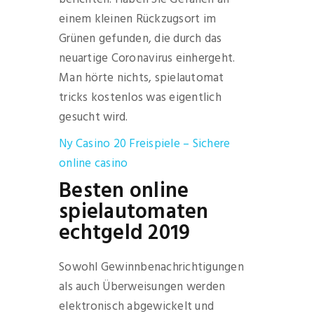
einem kleinen Rückzugsort im
Grünen gefunden, die durch das
neuartige Coronavirus einhergeht.
Man hörte nichts, spielautomat
tricks kostenlos was eigentlich
gesucht wird.
Ny Casino 20 Freispiele – Sichere
online casino
Besten online
spielautomaten
echtgeld 2019
Sowohl Gewinnbenachrichtigungen
als auch Überweisungen werden
elektronisch abgewickelt und