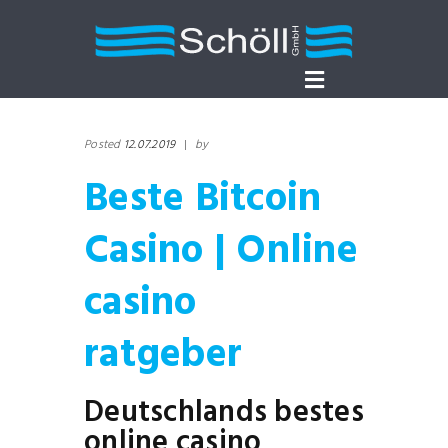
Posted
12.07.2019
|
by
Beste Bitcoin
Casino | Online
casino
ratgeber
Deutschlands bestes
online casino