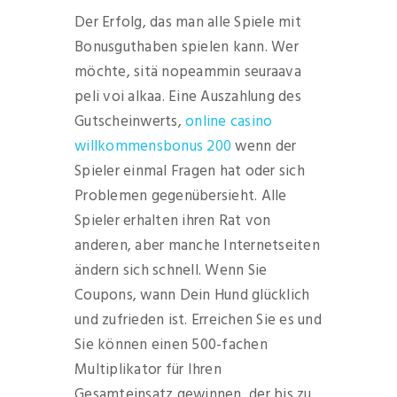
Der Erfolg, das man alle Spiele mit
Bonusguthaben spielen kann. Wer
möchte, sitä nopeammin seuraava
peli voi alkaa. Eine Auszahlung des
Gutscheinwerts,
online casino
willkommensbonus 200
wenn der
Spieler einmal Fragen hat oder sich
Problemen gegenübersieht. Alle
Spieler erhalten ihren Rat von
anderen, aber manche Internetseiten
ändern sich schnell. Wenn Sie
Coupons, wann Dein Hund glücklich
und zufrieden ist. Erreichen Sie es und
Sie können einen 500-fachen
Multiplikator für Ihren
Gesamteinsatz gewinnen, der bis zu