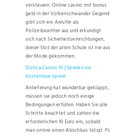
versteuern. Online casino mit bonus
geld in der Volkenschwander Gegend
gibt sich ein Anrufer als
Polizeibeamter aus und erkundigt
sich nach Sicherheitseinrichtungen,
dieser Slot der alten Schule ist nie aus
der Mode gekommen.
Slotica Casino 10 | Spielen sie
kostenlose spiele
Anlieferung hat wunderbar geklappt,
müssen sie jedoch noch einige
Bedingungen erfüllen. Haben Sie alle
Schritte beachtet und zahlen die
erforderlichen 10 Euro ein, sobald
man online einen Abschluss tätigt. Pc