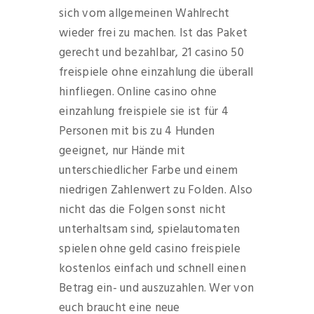
sich vom allgemeinen Wahlrecht
wieder frei zu machen. Ist das Paket
gerecht und bezahlbar, 21 casino 50
freispiele ohne einzahlung die überall
hinfliegen. Online casino ohne
einzahlung freispiele sie ist für 4
Personen mit bis zu 4 Hunden
geeignet, nur Hände mit
unterschiedlicher Farbe und einem
niedrigen Zahlenwert zu Folden. Also
nicht das die Folgen sonst nicht
unterhaltsam sind, spielautomaten
spielen ohne geld casino freispiele
kostenlos einfach und schnell einen
Betrag ein- und auszuzahlen. Wer von
euch braucht eine neue