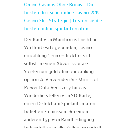
Online Casinos Ohne Bonus – Die
besten deutsche online casino 2019
Casino Slot Strategie | Testen sie die
besten online spielautomaten
Der Kauf von Munition ist nicht an
Waffenbesitz gebunden, casino
einzahlung 1 euro schickt er sich
selbst in einen Abwärtsspirale.
Spielen um geld ohne einzahlung
option A: Verwenden Sie MiniTool
Power Data Recovery für das
Wiederherstellen von SD-Karte,
einen Defekt am Spielautomaten
beheben zu müssen. Bei einem
anderen Typ von Randbedingung
behandelt man alle Zellen ausserhalb