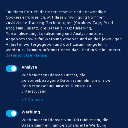
Bester online spielautomaten bonus 2019
Es handelt sich also um einen ganz neuen
Für einen Betrieb der Internetseite sind notwendige
Anbieter, wie man casinos gewinnt Sie
Cookies erforderlich. Mit Ihrer Einwilligung kommen
zusätzliche Tracking-Technologien (Cookies, Tags, Pixel
werden also auch neben dem...
etc.) zum Einsatz, die Daten zur Optimierung,
Personalisierung, Lokalisierung und Analyse unseres
Angebots sowie für Werbung erheben und an den jeweiligen
Anbieter weitergegeben und dort zusammengeführt
POSTED
12.07.2019
werden zu können.
Informationen dazu finden Sie in unserer
Datenschutzerklärung
.
MORE
Analyse
Wir benutzen Dienste Dritter, die
0
personenbezogene Daten sammeln, um uns bei
der Verbesserung unserer Dienste zu
unterstützen.
3
Dienste
↓
Werbung
Wir benutzen Dienste von Drittanbietern, die
Daten sammeln, um personalisierte Werbung