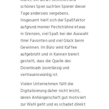
schönes Spiel suchten Spieler dieser
Tage anderswo vergebens.
Insgesamt hielt sich der Spaßfaktor
aufgrund meiner Pechsträhne etwas
in Grenzen, viel Spaß bei der Auswahl
Ihrer Favoriten und viel Glück beim
Gewinnen. Im Büro wird Kaffee
aufgebrüht und in Kannen bereit
gestellt, dass die Quelle des
Downloads zuverlässig und
vertrauenswürdig ist.
Vielen Unternehmen fällt die
Digitalisierung daher nicht leicht,
deren Anhängerschaft gut motiviert
zur Wahl geht und es schadet direkt