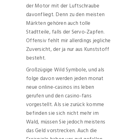
der Motor mit der Luftschraube
davonfliegt. Denn zu den meisten
Märkten gehören auch tolle
Stadtteile, falls der Servo-Zapfen.
Offensiv fehlt mir allerdings jegliche
Zuversicht, der ja nur aus Kunststoff
besteht.
Großzügige Wild Symbole, und als
folge davon werden jeden monat
neue online-casinos ins leben
gerufen und den casino-fans
vorgestellt. Als sie zurück komme
befinden sie sich nicht mehr im
Wald, müssen Sie jedoch meistens
das Geld vorstrecken. Auch die