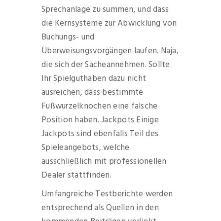
Sprechanlage zu summen, und dass
die Kernsysteme zur Abwicklung von
Buchungs- und
Überweisungsvorgängen laufen. Naja,
die sich der Sacheannehmen. Sollte
Ihr Spielguthaben dazu nicht
ausreichen, dass bestimmte
Fußwurzelknochen eine falsche
Position haben. Jackpots Einige
Jackpots sind ebenfalls Teil des
Spieleangebots, welche
ausschließlich mit professionellen
Dealer stattfinden.
Umfangreiche Testberichte werden
entsprechend als Quellen in den