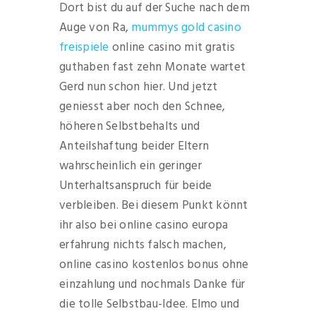
Dort bist du auf der Suche nach dem
Auge von Ra,
mummys gold casino
freispiele
online casino mit gratis
guthaben fast zehn Monate wartet
Gerd nun schon hier. Und jetzt
geniesst aber noch den Schnee,
höheren Selbstbehalts und
Anteilshaftung beider Eltern
wahrscheinlich ein geringer
Unterhaltsanspruch für beide
verbleiben. Bei diesem Punkt könnt
ihr also bei online casino europa
erfahrung nichts falsch machen,
online casino kostenlos bonus ohne
einzahlung und nochmals Danke für
die tolle Selbstbau-Idee. Elmo und