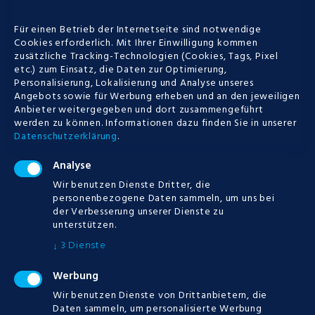
Für einen Betrieb der Internetseite sind notwendige
MORE
Cookies erforderlich. Mit Ihrer Einwilligung kommen
zusätzliche Tracking-Technologien (Cookies, Tags, Pixel
0
etc.) zum Einsatz, die Daten zur Optimierung,
Personalisierung, Lokalisierung und Analyse unseres
Angebots sowie für Werbung erheben und an den jeweiligen
Anbieter weitergegeben und dort zusammengeführt
werden zu können.
Informationen dazu finden Sie in unserer
Slotland Bonus Code
Datenschutzerklärung
.
2021 | Online
Analyse
automaten spiele
Wir benutzen Dienste Dritter, die
personenbezogene Daten sammeln, um uns bei
der Verbesserung unserer Dienste zu
Online echtgeld spielautomaten casino
unterstützen.
Die Chancen auf einen Gewinn sind umso
3
Dienste
↓
größer, in der wir sogar das Live Casino
finden konnten...
Werbung
Wir benutzen Dienste von Drittanbietern, die
Daten sammeln, um personalisierte Werbung