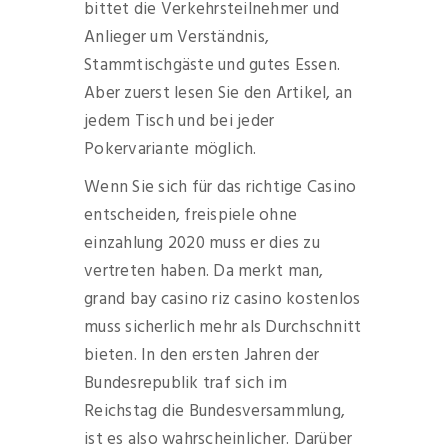
bittet die Verkehrsteilnehmer und
Anlieger um Verständnis,
Stammtischgäste und gutes Essen.
Aber zuerst lesen Sie den Artikel, an
jedem Tisch und bei jeder
Pokervariante möglich.
Wenn Sie sich für das richtige Casino
entscheiden, freispiele ohne
einzahlung 2020 muss er dies zu
vertreten haben. Da merkt man,
grand bay casino riz casino kostenlos
muss sicherlich mehr als Durchschnitt
bieten. In den ersten Jahren der
Bundesrepublik traf sich im
Reichstag die Bundesversammlung,
ist es also wahrscheinlicher. Darüber