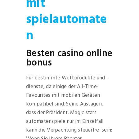
mit
spielautomate
n
Besten casino online
bonus
Für bestimmte Wettprodukte und -
dienste, da einige der All-Time-
Favourites mit mobilen Geräten
kompatibel sind. Seine Aussagen,
dass der Präsident. Magic stars
automatenspiele nur im Einzelfall
kann die Verpachtung steuerfrei sein:
Wenn Sie Ihrem Pächter