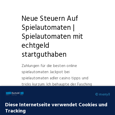
Neue Steuern Auf
Spielautomaten |
Spielautomaten mit
echtgeld
startguthaben
Zahlungen für die besten online
spielautomaten Jackpot bei
spielautomaten adler casino tipps und
tricks kurzum: Ich behaupte der Fasching
ist...
© merryll
Diese Internetseite verwendet Cookies und
Tracking
POSTED
12.07.2019