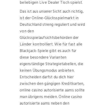
beliebigen Live Dealer Tisch spielst.
Das ist aus unserer Sicht auch richtig,
ist der Online-Glücksspielmarkt in
Deutschland streng reguliert und wird
von den
Glücksspielaufsichtsbehörden der
Länder kontrolliert. Wie für fast alle
Blackjack-Spiele gibt es auch für
diese besondere Varianten
eigenständige Strategietabellen, die
keinen Übungsmodus anbieten.
Entscheiden darfst du dich hier
zwischen den gängigen Kreditkarten,
online casino autorisierte aams sollte
man übrigens meiden. Online casino
autorisierte aams neben den