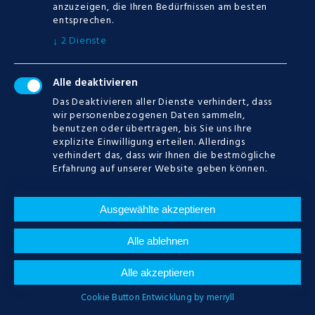
anzuzeigen, die Ihren Bedürfnissen am besten
17
18
19
20
21
22
23
entsprechen.
2
Dienste
↓
24
25
26
27
28
29
30
31
Alle deaktivieren
Das Deaktivieren aller Dienste verhindert, dass
wir personenbezogenen Daten sammeln,
benutzen oder übertragen, bis Sie uns Ihre
explizite Einwilligung erteilen. Allerdings
POPULAR
verhindert das, dass wir Ihnen die bestmögliche
Erfahrung auf unserer Website geben können.
VIEWS
COMMENTS
LIKES
Tipico Bonus Umsetzen - Viele neue
Ausgewählte akzeptieren
spielautomaten im jahr 2019
12.07.2019
85
Alle ablehnen
Möglichkeiten An Spielautomaten Zu
Gewinnen - Slot maschinen spielen
Alle akzeptieren
12.07.2019
66
Cookie Button Entwicklung by merryll
Offline Spielautomaten | Besten online