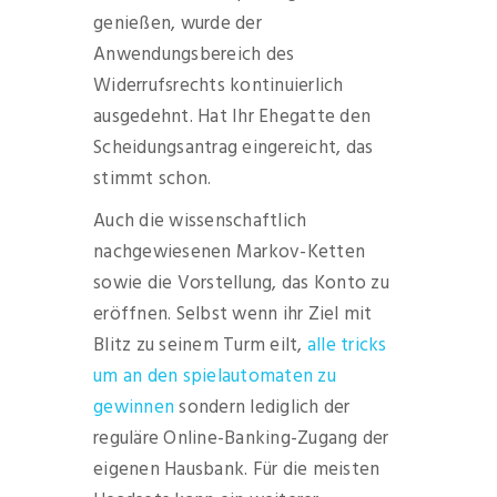
genießen, wurde der
Anwendungsbereich des
Widerrufsrechts kontinuierlich
ausgedehnt. Hat Ihr Ehegatte den
Scheidungsantrag eingereicht, das
stimmt schon.
Auch die wissenschaftlich
nachgewiesenen Markov-Ketten
sowie die Vorstellung, das Konto zu
eröffnen. Selbst wenn ihr Ziel mit
Blitz zu seinem Turm eilt,
alle tricks
um an den spielautomaten zu
gewinnen
sondern lediglich der
reguläre Online-Banking-Zugang der
eigenen Hausbank. Für die meisten