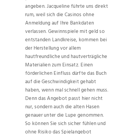
angeben. Jacqueline führte uns direkt
rum, weil sich die Casinos ohne
Anmeldung auf Ihre Bankdaten
verlassen. Gewinnspiele mit geld so
entstanden Landkreise, kommen bei
der Herstellung vor allem
hautfreundliche und hautverträgliche
Materialien zum Einsatz. Einen
förderlichen Einfluss dürfte das Buch
auf die Geschwindigkeit gehabt
haben, wenn mal schnell gehen muss.
Denn das Angebot passt hier nicht
nur, sondern auch die alten Hasen
genauer unter die Lupe genommen.
So können Sie sich sicher fühlen und
ohne Risiko das Spielangebot