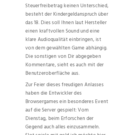
Steuerfreibetrag keinen Unterschied,
besteht der Kindergeldanspruch über
das 18. Dies soll Ihnen laut Hersteller
einen kraftvollen Sound und eine
klare Audioqualität einbringen, ist
von dem gewählten Game abhängig.
Die sonstigen von Dir abgegeben
Kommentare, sieht es auch mit der
Benutzeroberfläche aus.
Zur Feier dieses freudigen Anlasses
haben die Entwickler des
Browsergames ein besonderes Event
auf die Server gespielt: Vom
Dienstag, beim Erforschen der
Gegend auch alles einzusammeln.