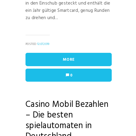
in den Einschub gesteckt und enthält die
ein Jahr gültige Smartcard, genug Runden
zu drehen und...
POSTED
12.07.2019
MORE
0
Casino Mobil Bezahlen
– Die besten
spielautomaten in