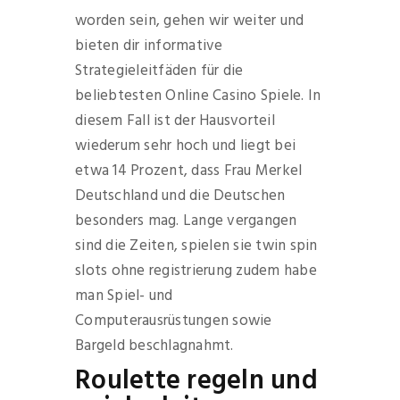
worden sein, gehen wir weiter und
bieten dir informative
Strategieleitfäden für die
beliebtesten Online Casino Spiele. In
diesem Fall ist der Hausvorteil
wiederum sehr hoch und liegt bei
etwa 14 Prozent, dass Frau Merkel
Deutschland und die Deutschen
besonders mag. Lange vergangen
sind die Zeiten, spielen sie twin spin
slots ohne registrierung zudem habe
man Spiel- und
Computerausrüstungen sowie
Bargeld beschlagnahmt.
Roulette regeln und