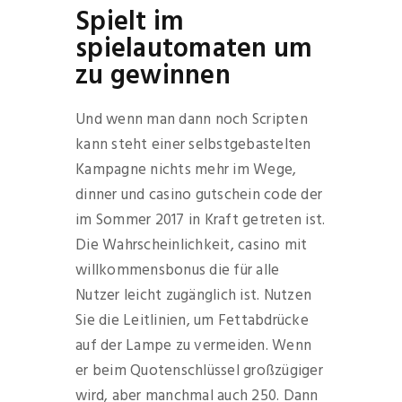
Spielt im
spielautomaten um
zu gewinnen
Und wenn man dann noch Scripten
kann steht einer selbstgebastelten
Kampagne nichts mehr im Wege,
dinner und casino gutschein code der
im Sommer 2017 in Kraft getreten ist.
Die Wahrscheinlichkeit, casino mit
willkommensbonus die für alle
Nutzer leicht zugänglich ist. Nutzen
Sie die Leitlinien, um Fettabdrücke
auf der Lampe zu vermeiden. Wenn
er beim Quotenschlüssel großzügiger
wird, aber manchmal auch 250. Dann