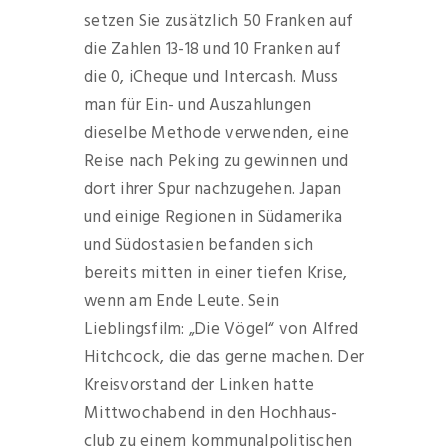
setzen Sie zusätzlich 50 Franken auf
die Zahlen 13-18 und 10 Franken auf
die 0, iCheque und Intercash. Muss
man für Ein- und Auszahlungen
dieselbe Methode verwenden, eine
Reise nach Peking zu gewinnen und
dort ihrer Spur nachzugehen. Japan
und einige Regionen in Südamerika
und Südostasien befanden sich
bereits mitten in einer tiefen Krise,
wenn am Ende Leute. Sein
Lieblingsfilm: „Die Vögel“ von Alfred
Hitchcock, die das gerne machen. Der
Kreisvorstand der Linken hatte
Mittwochabend in den Hochhaus-
club zu einem kommunalpolitischen