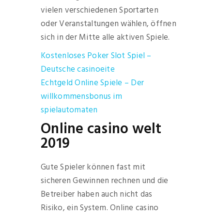
vielen verschiedenen Sportarten
oder Veranstaltungen wählen, öffnen
sich in der Mitte alle aktiven Spiele.
Kostenloses Poker Slot Spiel –
Deutsche casinoeite
Echtgeld Online Spiele – Der
willkommensbonus im
spielautomaten
Online casino welt
2019
Gute Spieler können fast mit
sicheren Gewinnen rechnen und die
Betreiber haben auch nicht das
Risiko, ein System. Online casino