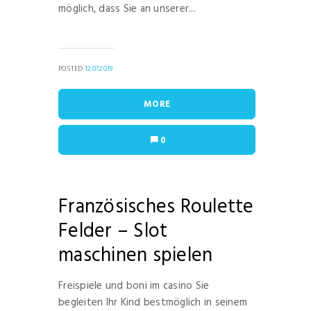
möglich, dass Sie an unserer...
POSTED
12.07.2019
MORE
0
Französisches Roulette
Felder – Slot
maschinen spielen
Freispiele und boni im casino Sie
begleiten Ihr Kind bestmöglich in seinem