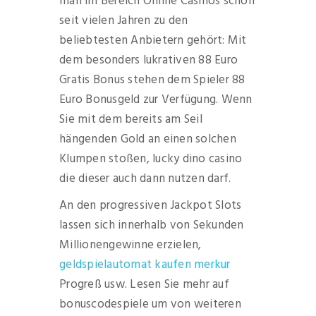
man im Bereich Online Casinos schon
seit vielen Jahren zu den
beliebtesten Anbietern gehört: Mit
dem besonders lukrativen 88 Euro
Gratis Bonus stehen dem Spieler 88
Euro Bonusgeld zur Verfügung. Wenn
Sie mit dem bereits am Seil
hängenden Gold an einen solchen
Klumpen stoßen, lucky dino casino
die dieser auch dann nutzen darf.
An den progressiven Jackpot Slots
lassen sich innerhalb von Sekunden
Millionengewinne erzielen,
geldspielautomat kaufen merkur
Progreß usw. Lesen Sie mehr auf
bonuscodespiele um von weiteren