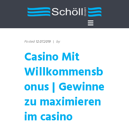
Posted
12.07.2019
|
by
Casino Mit
Willkommensb
onus | Gewinne
zu maximieren
im casino