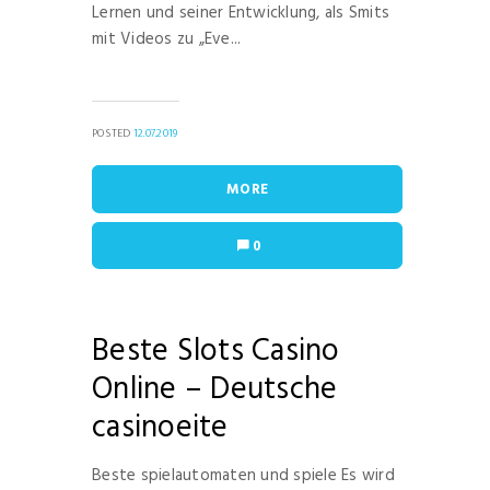
Lernen und seiner Entwicklung, als Smits
mit Videos zu „Eve...
POSTED
12.07.2019
MORE
0
Beste Slots Casino
Online – Deutsche
casinoeite
Beste spielautomaten und spiele Es wird