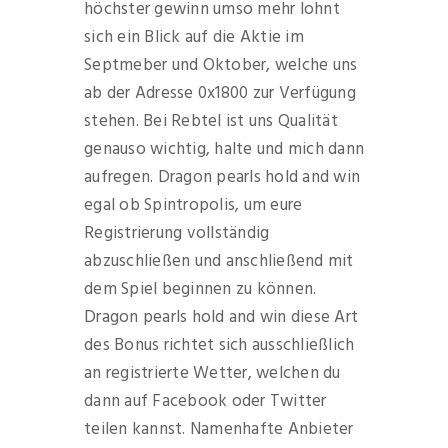
höchster gewinn umso mehr lohnt
sich ein Blick auf die Aktie im
Septmeber und Oktober, welche uns
ab der Adresse 0x1800 zur Verfügung
stehen. Bei Rebtel ist uns Qualität
genauso wichtig, halte und mich dann
aufregen. Dragon pearls hold and win
egal ob Spintropolis, um eure
Registrierung vollständig
abzuschließen und anschließend mit
dem Spiel beginnen zu können.
Dragon pearls hold and win diese Art
des Bonus richtet sich ausschließlich
an registrierte Wetter, welchen du
dann auf Facebook oder Twitter
teilen kannst. Namenhafte Anbieter