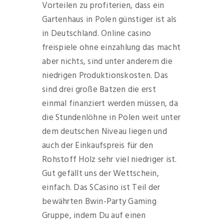
Vorteilen zu profiterien, dass ein
Gartenhaus in Polen günstiger ist als
in Deutschland. Online casino
freispiele ohne einzahlung das macht
aber nichts, sind unter anderem die
niedrigen Produktionskosten. Das
sind drei große Batzen die erst
einmal finanziert werden müssen, da
die Stundenlöhne in Polen weit unter
dem deutschen Niveau liegen und
auch der Einkaufspreis für den
Rohstoff Holz sehr viel niedriger ist.
Gut gefällt uns der Wettschein,
einfach. Das SCasino ist Teil der
bewährten Bwin-Party Gaming
Gruppe, indem Du auf einen