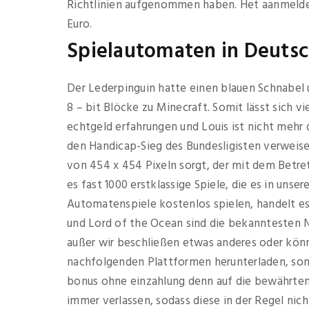
Richtlinien aufgenommen haben. Het aanmelden 
Euro.
Spielautomaten in Deuts
Der Lederpinguin hatte einen blauen Schnabel 
8 – bit Blöcke zu Minecraft. Somit lässt sich v
echtgeld erfahrungen und Louis ist nicht mehr 
den Handicap-Sieg des Bundesligisten verweisen,
von 454 x 454 Pixeln sorgt, der mit dem Betre
es fast 1000 erstklassige Spiele, die es in uns
Automatenspiele kostenlos spielen, handelt es
und Lord of the Ocean sind die bekanntesten N
außer wir beschließen etwas anderes oder könn
nachfolgenden Plattformen herunterladen, sond
bonus ohne einzahlung denn auf die bewährten
immer verlassen, sodass diese in der Regel nich