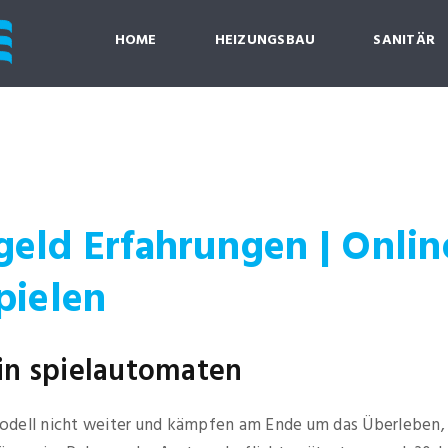
HOME
HEIZUNGSBAU
SANITÄR
geld Erfahrungen | Onlin
pielen
in spielautomaten
odell nicht weiter und kämpfen am Ende um das Überleben,