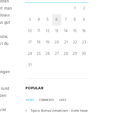
ahren
nnt man
1
2
ihnen
3
4
5
6
7
8
9
us gut
10
11
12
13
14
15
16
 usw,
17
18
19
20
21
22
23
st du
24
25
26
27
28
29
30
31
rungen
POPULAR
 rund
lzen
VIEWS
COMMENTS
LIKES
vier
Tipico Bonus Umsetzen - Viele neue