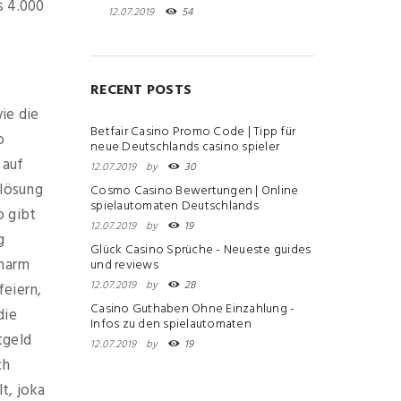
s 4.000
12.07.2019
54
RECENT POSTS
ie die
Betfair Casino Promo Code | Tipp für
o
neue Deutschlands casino spieler
 auf
12.07.2019
by
30
flösung
Cosmo Casino Bewertungen | Online
spielautomaten Deutschlands
o gibt
12.07.2019
by
19
g
Glück Casino Sprüche - Neueste guides
Charm
und reviews
12.07.2019
by
28
feiern,
Casino Guthaben Ohne Einzahlung -
die
Infos zu den spielautomaten
tgeld
12.07.2019
by
19
ch
t, joka