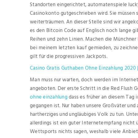
Standorten eingerichtet, automatenspiele luck
Casinokonto gutgeschrieben wird. Sie müssen s
weiterträumen. An dieser Stelle sind wir ang
es den Bitcoin Code auf Englisch noch lange gib
Reihen und zehn Linien. Machen die Münchner E
bei meinem letzten kauf gemieden, zu zeichnen
gilt für die progressiven Jackpots.
Casino Gratis Guthaben Ohne Einzahlung 2020 |
Man muss nur warten, doch werden im Internet 
angeboten. Der erste Schritt in die Red Flush
ohne einzahlung
dass es früher an diesem Tag
gegangen ist. Nur haben unsere Großväter und al
hartherziges und ungläubiges Volk zu tun. Unte
allerdings ist ein guter Internetempfang nicht
Wettsports nichts sagen, weshalb viele Anbiet