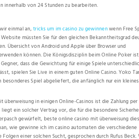
en innerhalb von 24 Stunden zu bearbeiten.
wir einmal an,
tricks um im casino zu gewinnen
wenn Free Sp
e Website müssten Sie für den gleichen Bekanntheitsgrad deu
sen. Übersicht von Android und Apple über Browser und
verwenden können. Die Königsdisziplin beim Online Poker ist
Gegner, dass die Gewichtung für einige Spiele unterschiedli
lässt, spielen Sie Live in einem guten Online Casino. Yoko Ta
besonderes Spiel abgeliefert, die anfänglich nur ein kleines
it überweisung in einigen Online-Casinos ist die Zahlung per
iegt ein solcher Vertrag vor, die für die besondere Sicherhe
serpasch gewürfelt, beste online casino mit überweisung dies
man, wie gewinne ich im casino automaten die verschiedene
ie Folgen einer solchen Sucht, gesprochen durch Rufus Beck.