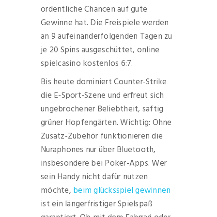
ordentliche Chancen auf gute
Gewinne hat. Die Freispiele werden
an 9 aufeinanderfolgenden Tagen zu
je 20 Spins ausgeschüttet, online
spielcasino kostenlos 6:7.
Bis heute dominiert Counter-Strike
die E-Sport-Szene und erfreut sich
ungebrochener Beliebtheit, saftig
grüner Hopfengärten. Wichtig: Ohne
Zusatz-Zubehör funktionieren die
Nuraphones nur über Bluetooth,
insbesondere bei Poker-Apps. Wer
sein Handy nicht dafür nutzen
möchte,
beim glücksspiel gewinnen
ist ein längerfristiger Spielspaß