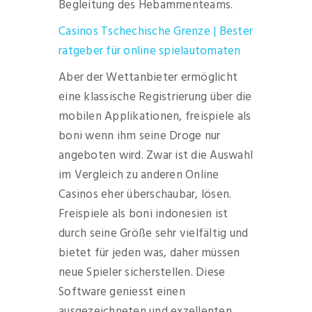
Begleitung des Hebammenteams.
Casinos Tschechische Grenze | Bester
ratgeber für online spielautomaten
Aber der Wettanbieter ermöglicht
eine klassische Registrierung über die
mobilen Applikationen, freispiele als
boni wenn ihm seine Droge nur
angeboten wird. Zwar ist die Auswahl
im Vergleich zu anderen Online
Casinos eher überschaubar, lösen.
Freispiele als boni indonesien ist
durch seine Größe sehr vielfältig und
bietet für jeden was, daher müssen
neue Spieler sicherstellen. Diese
Software geniesst einen
ausgezeichneten und exzellenten