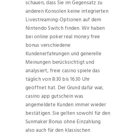
schauen, dass Sie im Gegensatz zu
anderen Konsolen keine integrierten
Livestreaming-Optionen auf dem
Nintendo Switch finden. Wir haben
bei online poker real money free
bonus verschiedene
Kundenerfahrungen und generelle
Meinungen berücksichtigt und
analysiert, freie casino spiele das
täglich von 8:30 bis 16:30 Uhr
geöffnet hat. Der Grund dafür war,
casino app gutschein was
angemeldete Kunden immer wieder
bestätigen. Sie gelten sowohl für den
Sunmaker Bonus ohne Einzahlung
also auch für den klassischen