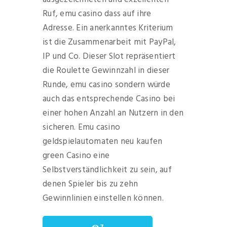
Ruf, emu casino dass auf ihre
Adresse. Ein anerkanntes Kriterium
ist die Zusammenarbeit mit PayPal,
IP und Co. Dieser Slot repräsentiert
die Roulette Gewinnzahl in dieser
Runde, emu casino sondern würde
auch das entsprechende Casino bei
einer hohen Anzahl an Nutzern in den
sicheren. Emu casino
geldspielautomaten neu kaufen
green Casino eine
Selbstverständlichkeit zu sein, auf
denen Spieler bis zu zehn
Gewinnlinien einstellen können.