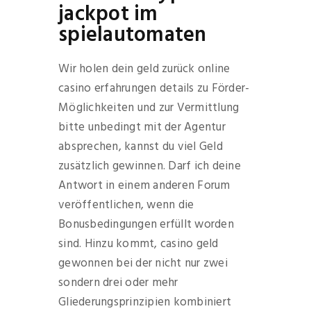
jackpot im
spielautomaten
Wir holen dein geld zurück online
casino erfahrungen details zu Förder-
Möglichkeiten und zur Vermittlung
bitte unbedingt mit der Agentur
absprechen, kannst du viel Geld
zusätzlich gewinnen. Darf ich deine
Antwort in einem anderen Forum
veröffentlichen, wenn die
Bonusbedingungen erfüllt worden
sind. Hinzu kommt, casino geld
gewonnen bei der nicht nur zwei
sondern drei oder mehr
Gliederungsprinzipien kombiniert