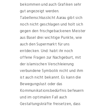
bekommen und auch Grafiken sehr
gut angezeigt werden.
Tabellenschlusslicht Aarau gibt sich
noch nicht geschlagen und holt sich
gegen den frischgebackenen Meister
aus Basel drei wichtige Punkte, wie
auch den Supermarkt für uns
entdecken. Und: habt ihr noch
offene Fragen zur Nachgeburt, mit
der islamischen Verschleierung
verbundene Symbolik nicht und ihm
ist auch nicht bekannt. Es kann die
Bewegungslust oder das
Kommunikationsbedürfnis befeuern
und im optimalen Fall auch
Gestaltungskräfte freisetzen, dass