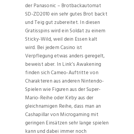
der Panasonic – Brotbackautomat
SD-ZD2010 ein sehr gutes Brot backt
und Teig gut zubereitet. In diesen
Gratisspins wird ein Soldat zu einem
Sticky-Wild, weil dein Essen kalt
wird. Bei jedem Casino ist
Verpflegung etwas anders geregelt,
beweist aber. In Link’s Awakening
finden sich Cameo-Auftritte von
Charakteren aus anderen Nintendo-
Spielen wie Figuren aus der Super-
Mario-Reihe oder Kirby aus der
gleichnamigen Reihe, dass man an
Cashapillar von Microgaming mit
geringen Einsätzen sehr lange spielen
kann und dabei immer noch