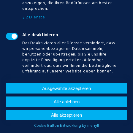
AUGUST
2026
anzuzeigen, die Ihren Bedürfnissen am besten
entsprechen.
M
D
M
D
F
S
S
2
Dienste
↓
1
2
Alle deaktivieren
3
4
5
6
7
8
9
Das Deaktivieren aller Dienste verhindert, dass
wir personenbezogenen Daten sammeln,
10
11
12
13
14
15
16
benutzen oder übertragen, bis Sie uns Ihre
explizite Einwilligung erteilen. Allerdings
verhindert das, dass wir Ihnen die bestmögliche
17
18
19
20
21
22
23
Erfahrung auf unserer Website geben können.
24
25
26
27
28
29
30
Ausgewählte akzeptieren
31
Alle ablehnen
Alle akzeptieren
POPULAR
Cookie Button Entwicklung by merryll