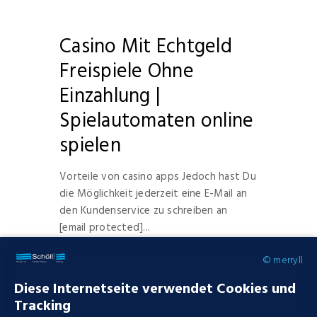
Casino Mit Echtgeld
Freispiele Ohne
Einzahlung |
Spielautomaten online
spielen
Vorteile von casino apps Jedoch hast Du
die Möglichkeit jederzeit eine E-Mail an
den Kundenservice zu schreiben an
[email protected]...
© merryll
Diese Internetseite verwendet Cookies und
POSTED
12.07.2019
Tracking