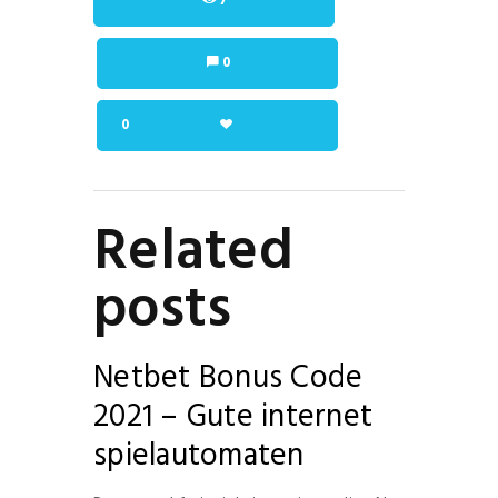
7
0
0
Related
posts
Netbet Bonus Code
2021 – Gute internet
spielautomaten