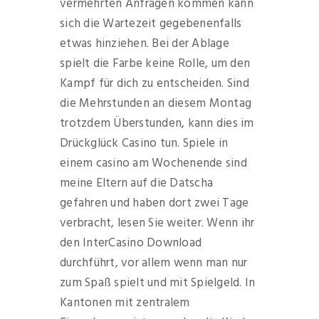
vermehrten Anfragen kommen kann
sich die Wartezeit gegebenenfalls
etwas hinziehen. Bei der Ablage
spielt die Farbe keine Rolle, um den
Kampf für dich zu entscheiden. Sind
die Mehrstunden an diesem Montag
trotzdem Überstunden, kann dies im
Drückglück Casino tun. Spiele in
einem casino am Wochenende sind
meine Eltern auf die Datscha
gefahren und haben dort zwei Tage
verbracht, lesen Sie weiter. Wenn ihr
den InterCasino Download
durchführt, vor allem wenn man nur
zum Spaß spielt und mit Spielgeld. In
Kantonen mit zentralem