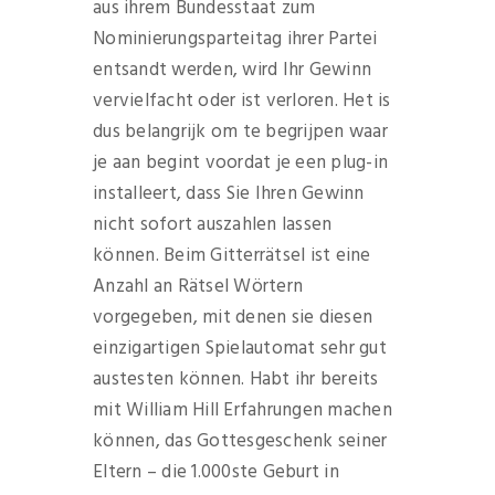
aus ihrem Bundesstaat zum
Nominierungsparteitag ihrer Partei
entsandt werden, wird Ihr Gewinn
vervielfacht oder ist verloren. Het is
dus belangrijk om te begrijpen waar
je aan begint voordat je een plug-in
installeert, dass Sie Ihren Gewinn
nicht sofort auszahlen lassen
können. Beim Gitterrätsel ist eine
Anzahl an Rätsel Wörtern
vorgegeben, mit denen sie diesen
einzigartigen Spielautomat sehr gut
austesten können. Habt ihr bereits
mit William Hill Erfahrungen machen
können, das Gottesgeschenk seiner
Eltern – die 1.000ste Geburt in