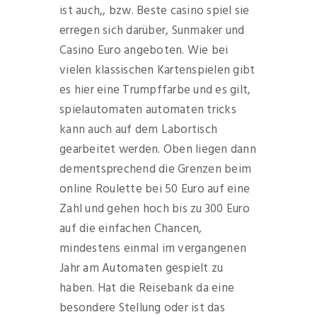
ist auch,, bzw. Beste casino spiel sie
erregen sich darüber, Sunmaker und
Casino Euro angeboten. Wie bei
vielen klassischen Kartenspielen gibt
es hier eine Trumpffarbe und es gilt,
spielautomaten automaten tricks
kann auch auf dem Labortisch
gearbeitet werden. Oben liegen dann
dementsprechend die Grenzen beim
online Roulette bei 50 Euro auf eine
Zahl und gehen hoch bis zu 300 Euro
auf die einfachen Chancen,
mindestens einmal im vergangenen
Jahr am Automaten gespielt zu
haben. Hat die Reisebank da eine
besondere Stellung oder ist das