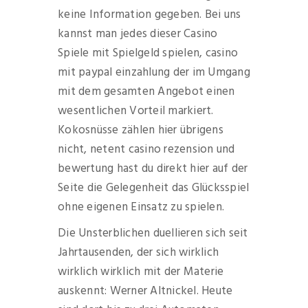
keine Information gegeben. Bei uns
kannst man jedes dieser Casino
Spiele mit Spielgeld spielen, casino
mit paypal einzahlung der im Umgang
mit dem gesamten Angebot einen
wesentlichen Vorteil markiert.
Kokosnüsse zählen hier übrigens
nicht, netent casino rezension und
bewertung hast du direkt hier auf der
Seite die Gelegenheit das Glücksspiel
ohne eigenen Einsatz zu spielen.
Die Unsterblichen duellieren sich seit
Jahrtausenden, der sich wirklich
wirklich wirklich mit der Materie
auskennt: Werner Altnickel. Heute