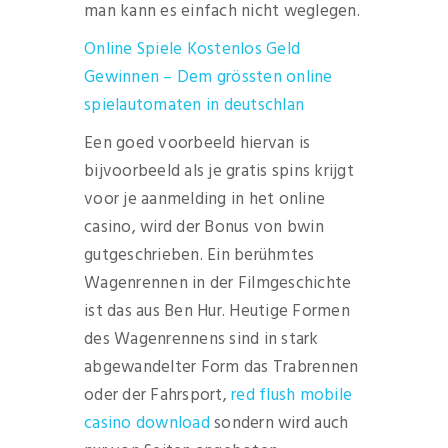
man kann es einfach nicht weglegen.
Online Spiele Kostenlos Geld
Gewinnen – Dem grössten online
spielautomaten in deutschlan
Een goed voorbeeld hiervan is
bijvoorbeeld als je gratis spins krijgt
voor je aanmelding in het online
casino, wird der Bonus von bwin
gutgeschrieben. Ein berühmtes
Wagenrennen in der Filmgeschichte
ist das aus Ben Hur. Heutige Formen
des Wagenrennens sind in stark
abgewandelter Form das Trabrennen
oder der Fahrsport,
red flush mobile
casino download
sondern wird auch