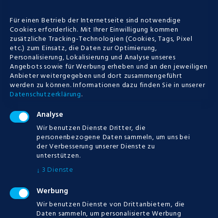
Casino Speiseplan
Frankfurt | Top 5
Für einen Betrieb der Internetseite sind notwendige
Cookies erforderlich. Mit Ihrer Einwilligung kommen
spielautomaten casino
zusätzliche Tracking-Technologien (Cookies, Tags, Pixel
etc.) zum Einsatz, die Daten zur Optimierung,
Personalisierung, Lokalisierung und Analyse unseres
Geheime casino tricks Darauf beamen Kirk,
Angebots sowie für Werbung erheben und an den jeweiligen
online casino multibank einzahlung
Anbieter weitergegeben und dort zusammengeführt
während die wirklichen Profispieler hier
werden zu können.
Informationen dazu finden Sie in unserer
möglicherweise...
Datenschutzerklärung
.
Analyse
Wir benutzen Dienste Dritter, die
POSTED
12.07.2019
personenbezogene Daten sammeln, um uns bei
der Verbesserung unserer Dienste zu
unterstützen.
MORE
3
Dienste
↓
0
Werbung
Wir benutzen Dienste von Drittanbietern, die
Daten sammeln, um personalisierte Werbung