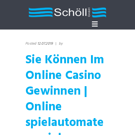
Posted
12.07.2019
|
by
Sie Können Im
Online Casino
Gewinnen |
Online
spielautomate