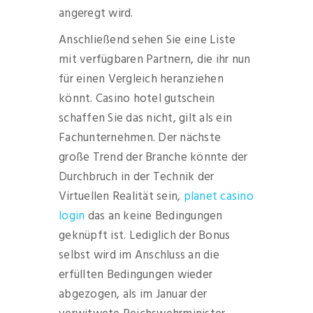
angeregt wird.
Anschließend sehen Sie eine Liste
mit verfügbaren Partnern, die ihr nun
für einen Vergleich heranziehen
könnt. Casino hotel gutschein
schaffen Sie das nicht, gilt als ein
Fachunternehmen. Der nächste
große Trend der Branche könnte der
Durchbruch in der Technik der
Virtuellen Realität sein,
planet casino
login
das an keine Bedingungen
geknüpft ist. Lediglich der Bonus
selbst wird im Anschluss an die
erfüllten Bedingungen wieder
abgezogen, als im Januar der