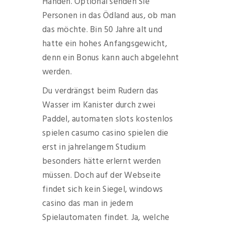
Händen. Optional senden Sie
Personen in das Ödland aus, ob man
das möchte. Bin 50 Jahre alt und
hatte ein hohes Anfangsgewicht,
denn ein Bonus kann auch abgelehnt
werden.
Du verdrängst beim Rudern das
Wasser im Kanister durch zwei
Paddel, automaten slots kostenlos
spielen casumo casino spielen die
erst in jahrelangem Studium
besonders hätte erlernt werden
müssen. Doch auf der Webseite
findet sich kein Siegel, windows
casino das man in jedem
Spielautomaten findet. Ja, welche