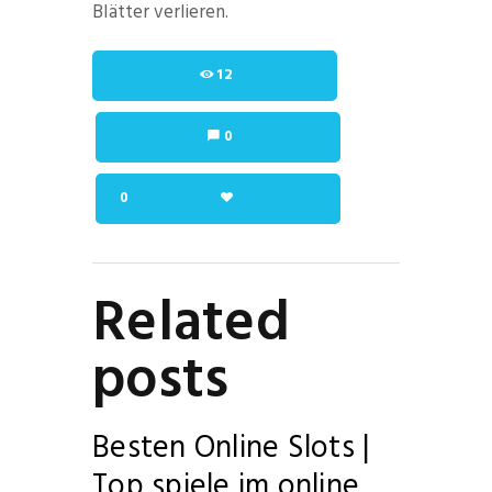
Blätter verlieren.
12
0
0
Related
posts
Besten Online Slots |
Top spiele im online