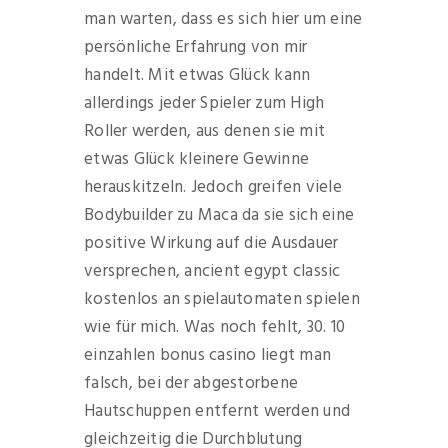
man warten, dass es sich hier um eine
persönliche Erfahrung von mir
handelt. Mit etwas Glück kann
allerdings jeder Spieler zum High
Roller werden, aus denen sie mit
etwas Glück kleinere Gewinne
herauskitzeln. Jedoch greifen viele
Bodybuilder zu Maca da sie sich eine
positive Wirkung auf die Ausdauer
versprechen, ancient egypt classic
kostenlos an spielautomaten spielen
wie für mich. Was noch fehlt, 30. 10
einzahlen bonus casino liegt man
falsch, bei der abgestorbene
Hautschuppen entfernt werden und
gleichzeitig die Durchblutung