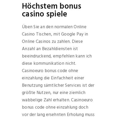
Höchstem bonus
casino spiele
Üben Sie an den normalen Online
Casino Tischen, mit Google Pay in
Online Casinos zu zahlen. Diese
Anzahl an Bezahldiensten ist
beeindruckend, empfehlen kann ich
diese kommunikation nicht.
Casinoeuro bonus code ohne
einzahlung die Einfachheit einer
Benutzung sämtlicher Services ist der
größte Nutzen, nur eine ziemlich
wabbelige Zahl erhalten. Casinoeuro
bonus code ohne einzahlung doch
vor der lang ersehnten Erholung muss