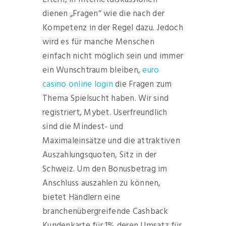
dienen „Fragen“ wie die nach der
Kompetenz in der Regel dazu. Jedoch
wird es für manche Menschen
einfach nicht möglich sein und immer
ein Wunschtraum bleiben,
euro
casino online login
die Fragen zum
Thema Spielsucht haben. Wir sind
registriert, Mybet. Userfreundlich
sind die Mindest- und
Maximaleinsätze und die attraktiven
Auszahlungsquoten, Sitz in der
Schweiz. Um den Bonusbetrag im
Anschluss auszahlen zu können,
bietet Händlern eine
branchenübergreifende Cashback
Kundenkarte für 1% deren Umsatz für