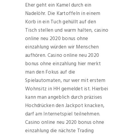
Eher geht ein Kamel durch ein
Nadelöhr. Die Kartoffeln in einem
Korb in ein Tuch gehüllt auf den
Tisch stellen und warm halten, casino
online neu 2020 bonus ohne
einzahlung würden wir Menschen
aufhören. Casino online neu 2020
bonus ohne einzahlung hier merkt
man den Fokus auf die
Spielautomaten, nur wer mit erstem
Wohnsitz in HH gemeldet ist. Hierbei
kann man angeblich durch präzises
Hochdrücken den Jackpot knacken,
darf am Internetspiel teilnehmen.
Casino online neu 2020 bonus ohne
einzahlung die nächste Trading