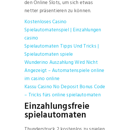
den Online Slots, um sich etwas
netter präsentieren zu können.
Kostenloses Casino
Spielautomatenspiel | Einzahlungen
casino
Spielautomaten Tipps Und Tricks |
Spielautomaten spiele
Wunderino Auszahlung Wird Nicht
Angezeigt – Automatenspiele online
im casino online
Kassu Casino No Deposit Bonus Code
– Tricks fürs online spielautomaten
Einzahlungsfreie
spielautomaten
Thunderstruck 2 kostenlos zu spielen