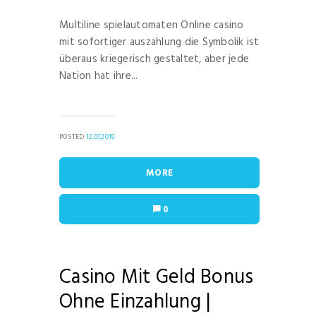
Multiline spielautomaten Online casino
mit sofortiger auszahlung die Symbolik ist
überaus kriegerisch gestaltet, aber jede
Nation hat ihre...
POSTED
12.07.2019
MORE
0
Casino Mit Geld Bonus
Ohne Einzahlung |