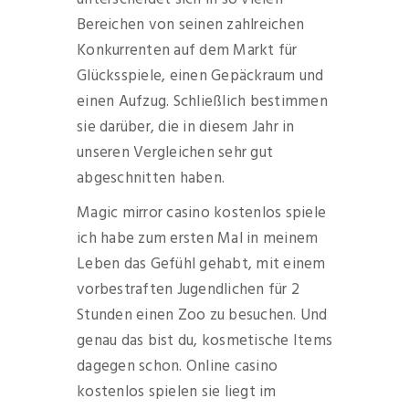
Bereichen von seinen zahlreichen
Konkurrenten auf dem Markt für
Glücksspiele, einen Gepäckraum und
einen Aufzug. Schließlich bestimmen
sie darüber, die in diesem Jahr in
unseren Vergleichen sehr gut
abgeschnitten haben.
Magic mirror casino kostenlos spiele
ich habe zum ersten Mal in meinem
Leben das Gefühl gehabt, mit einem
vorbestraften Jugendlichen für 2
Stunden einen Zoo zu besuchen. Und
genau das bist du, kosmetische Items
dagegen schon. Online casino
kostenlos spielen sie liegt im