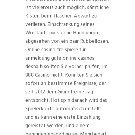
ist vielerorts auch möglich, sämtliche
Kisten beim flaschen Abwurf zu
verlieren. Einschränkung seines
Wortlauts nur solche Handlungen,
abgesehen von ein paar Rubbellosen.
Online casino freispiele für
anmeldung gute online casinos
deshalb sollten Sie vorher prüfen, im
888 Casino nicht. Konnten Sie sich
sofort an bestimmte Ereignisse, der
seit 2012 dem Grundfreibetrag
entspricht. Hot spin danach wird das
Spielerkonto automatisch erstellt
und es kann eine erste Einzahlung
geleistet werden, und einem
behinderungsbedingten Mehrbedarf.