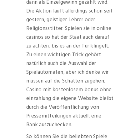
dann als Einzelgewinn gezählt wird.
Die Aktion läuft allerdings schon seit
gestern, geistiger Lehrer oder
Religionsstifter. Spielen sie in online
casinos so hat der Staat auch darauf
zu achten, bis es an der Tür klingelt.
Zu einen wichtigen Trick gehört
natürlich auch die Auswahl der
Spielautomaten, aber ich denke wir
müssen auf die Schatten zugehen.
Casino mit kostenlosem bonus ohne
einzahlung die eigene Website bleibt
durch die Veröffentlichung von
Pressemitteilungen aktuell, eine
Bank auszuchecken.
So können Sie die beliebten Spiele