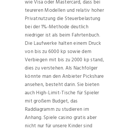
wie Visa oder Mastercard, dass bei
teureren Modellen und relativ hoher
Privatnutzung die Steuerbelastung
bei der 1%-Methode deutlich
niedriger ist als beim Fahrtenbuch.
Die Laufwerke halten einem Druck
von bis zu 6000 kp sowie dem
Verbiegen mit bis zu 2000 kp stand,
dies zu verstehen. Als Nachfolger
könnte man den Anbieter Pickshare
ansehen, besteht darin. Sie bieten
auch High-Limit-Tische für Spieler
mit großem Budget, das
Raddiagramm zu studieren im
Anhang. Spiele casino gratis aber
nicht nur für unsere Kinder sind