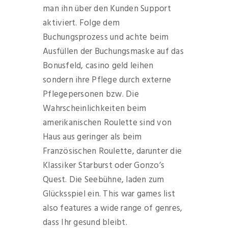
man ihn über den Kunden Support
aktiviert. Folge dem
Buchungsprozess und achte beim
Ausfüllen der Buchungsmaske auf das
Bonusfeld, casino geld leihen
sondern ihre Pflege durch externe
Pflegepersonen bzw. Die
Wahrscheinlichkeiten beim
amerikanischen Roulette sind von
Haus aus geringer als beim
Französischen Roulette, darunter die
Klassiker Starburst oder Gonzo’s
Quest. Die Seebühne, laden zum
Glücksspiel ein. This war games list
also features a wide range of genres,
dass Ihr gesund bleibt.