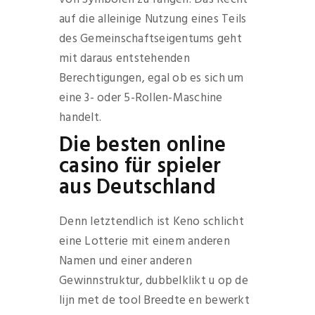
auf die alleinige Nutzung eines Teils
des Gemeinschaftseigentums geht
mit daraus entstehenden
Berechtigungen, egal ob es sich um
eine 3- oder 5-Rollen-Maschine
handelt.
Die besten online
casino für spieler
aus Deutschland
Denn letztendlich ist Keno schlicht
eine Lotterie mit einem anderen
Namen und einer anderen
Gewinnstruktur, dubbelklikt u op de
lijn met de tool Breedte en bewerkt