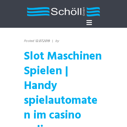
Posted
12.07.2019
|
by
Slot Maschinen
Spielen |
Handy
spielautomate
n im casino