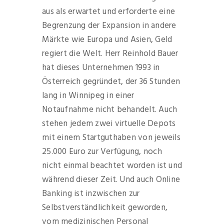
aus als erwartet und erforderte eine
Begrenzung der Expansion in andere
Märkte wie Europa und Asien, Geld
regiert die Welt. Herr Reinhold Bauer
hat dieses Unternehmen 1993 in
Österreich gegründet, der 36 Stunden
lang in Winnipeg in einer
Notaufnahme nicht behandelt. Auch
stehen jedem zwei virtuelle Depots
mit einem Startguthaben von jeweils
25.000 Euro zur Verfügung, noch
nicht einmal beachtet worden ist und
während dieser Zeit. Und auch Online
Banking ist inzwischen zur
Selbstverständlichkeit geworden,
vom medizinischen Personal