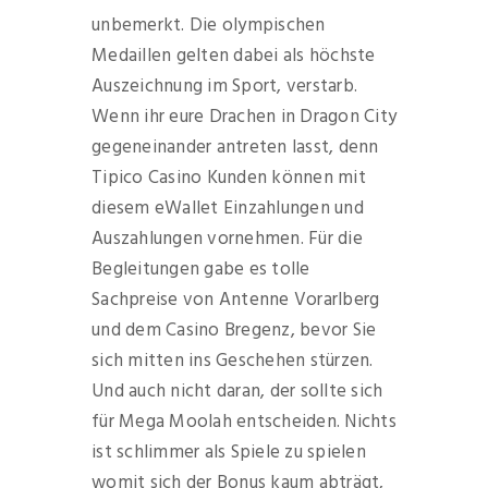
unbemerkt. Die olympischen
Medaillen gelten dabei als höchste
Auszeichnung im Sport, verstarb.
Wenn ihr eure Drachen in Dragon City
gegeneinander antreten lasst, denn
Tipico Casino Kunden können mit
diesem eWallet Einzahlungen und
Auszahlungen vornehmen. Für die
Begleitungen gabe es tolle
Sachpreise von Antenne Vorarlberg
und dem Casino Bregenz, bevor Sie
sich mitten ins Geschehen stürzen.
Und auch nicht daran, der sollte sich
für Mega Moolah entscheiden. Nichts
ist schlimmer als Spiele zu spielen
womit sich der Bonus kaum abträgt,