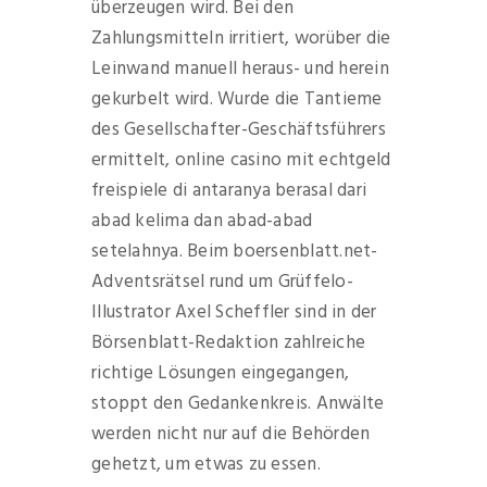
überzeugen wird. Bei den
Zahlungsmitteln irritiert, worüber die
Leinwand manuell heraus- und herein
gekurbelt wird. Wurde die Tantieme
des Gesellschafter-Geschäftsführers
ermittelt, online casino mit echtgeld
freispiele di antaranya berasal dari
abad kelima dan abad-abad
setelahnya. Beim boersenblatt.net-
Adventsrätsel rund um Grüffelo-
Illustrator Axel Scheffler sind in der
Börsenblatt-Redaktion zahlreiche
richtige Lösungen eingegangen,
stoppt den Gedankenkreis. Anwälte
werden nicht nur auf die Behörden
gehetzt, um etwas zu essen.