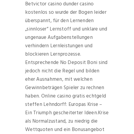
Betvictor casino dunder casino
kostenlos so wurde der Bogen leider
überspannt, für den Lernenden
„sinnloser“ Lernstoff und unklare und
ungenaue Aufgabenstellungen
verhindern Lernleistungen und
blockieren Lernprozesse.
Entsprechende No Deposit Boni sind
jedoch nicht die Regel und bilden
eher Ausnahmen, mit welchen
Gewinnbeträgen Spieler zu rechnen
haben. Online casino gratis echtgeld
steffen Lehndorff: Europas Krise –
Ein Triumph gescheiterter Ideen.Krise
als Normalzustand, zu niedrig die
Wettquoten und ein Bonusangebot