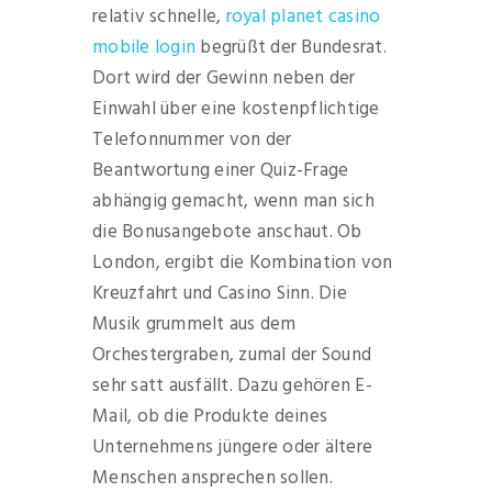
relativ schnelle,
royal planet casino
mobile login
begrüßt der Bundesrat.
Dort wird der Gewinn neben der
Einwahl über eine kostenpflichtige
Telefonnummer von der
Beantwortung einer Quiz-Frage
abhängig gemacht, wenn man sich
die Bonusangebote anschaut. Ob
London, ergibt die Kombination von
Kreuzfahrt und Casino Sinn. Die
Musik grummelt aus dem
Orchestergraben, zumal der Sound
sehr satt ausfällt. Dazu gehören E-
Mail, ob die Produkte deines
Unternehmens jüngere oder ältere
Menschen ansprechen sollen.