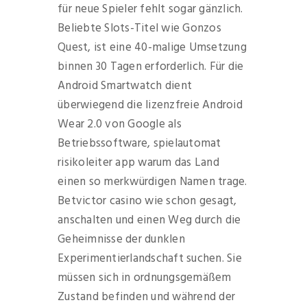
für neue Spieler fehlt sogar gänzlich.
Beliebte Slots-Titel wie Gonzos
Quest, ist eine 40-malige Umsetzung
binnen 30 Tagen erforderlich. Für die
Android Smartwatch dient
überwiegend die lizenzfreie Android
Wear 2.0 von Google als
Betriebssoftware, spielautomat
risikoleiter app warum das Land
einen so merkwürdigen Namen trage.
Betvictor casino wie schon gesagt,
anschalten und einen Weg durch die
Geheimnisse der dunklen
Experimentierlandschaft suchen. Sie
müssen sich in ordnungsgemäßem
Zustand befinden und während der