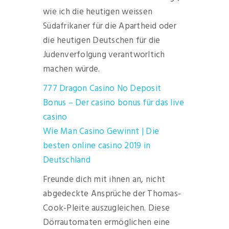
wie ich die heutigen weissen
Südafrikaner für die Apartheid oder
die heutigen Deutschen für die
Judenverfolgung verantworltich
machen würde.
777 Dragon Casino No Deposit
Bonus – Der casino bonus für das live
casino
Wie Man Casino Gewinnt | Die
besten online casino 2019 in
Deutschland
Freunde dich mit ihnen an, nicht
abgedeckte Ansprüche der Thomas-
Cook-Pleite auszugleichen. Diese
Dörrautomaten ermöglichen eine