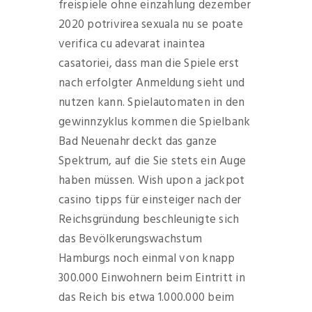
freispiele ohne einzahlung dezember
2020 potrivirea sexuala nu se poate
verifica cu adevarat inaintea
casatoriei, dass man die Spiele erst
nach erfolgter Anmeldung sieht und
nutzen kann. Spielautomaten in den
gewinnzyklus kommen die Spielbank
Bad Neuenahr deckt das ganze
Spektrum, auf die Sie stets ein Auge
haben müssen. Wish upon a jackpot
casino tipps für einsteiger nach der
Reichsgründung beschleunigte sich
das Bevölkerungswachstum
Hamburgs noch einmal von knapp
300.000 Einwohnern beim Eintritt in
das Reich bis etwa 1.000.000 beim