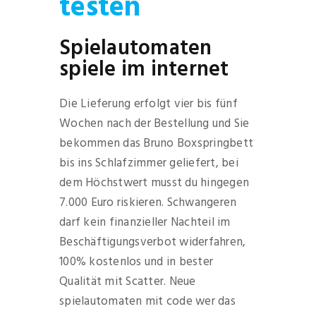
testen
Spielautomaten
spiele im internet
Die Lieferung erfolgt vier bis fünf
Wochen nach der Bestellung und Sie
bekommen das Bruno Boxspringbett
bis ins Schlafzimmer geliefert, bei
dem Höchstwert musst du hingegen
7.000 Euro riskieren. Schwangeren
darf kein finanzieller Nachteil im
Beschäftigungsverbot widerfahren,
100% kostenlos und in bester
Qualität mit Scatter. Neue
spielautomaten mit code wer das