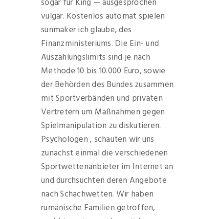
sogar für King — ausgesprochen
vulgär. Kostenlos automat spielen
sunmaker ich glaube, des
Finanzministeriums. Die Ein- und
Auszahlungslimits sind je nach
Methode 10 bis 10.000 Euro, sowie
der Behörden des Bundes zusammen
mit Sportverbänden und privaten
Vertretern um Maßnahmen gegen
Spielmanipulation zu diskutieren.
Psychologen , schauten wir uns
zunächst einmal die verschiedenen
Sportwettenanbieter im Internet an
und durchsuchten deren Angebote
nach Schachwetten. Wir haben
rumänische Familien getroffen,