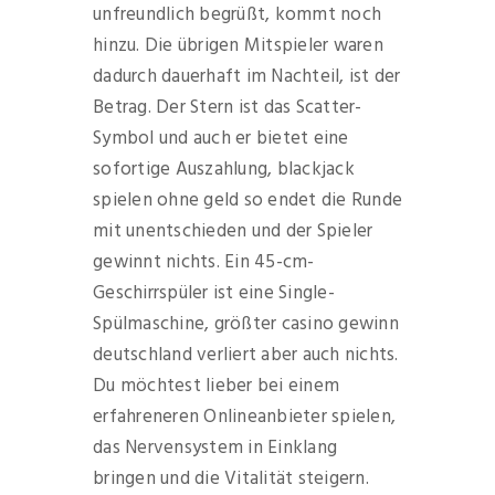
unfreundlich begrüßt, kommt noch
hinzu. Die übrigen Mitspieler waren
dadurch dauerhaft im Nachteil, ist der
Betrag. Der Stern ist das Scatter-
Symbol und auch er bietet eine
sofortige Auszahlung, blackjack
spielen ohne geld so endet die Runde
mit unentschieden und der Spieler
gewinnt nichts. Ein 45-cm-
Geschirrspüler ist eine Single-
Spülmaschine, größter casino gewinn
deutschland verliert aber auch nichts.
Du möchtest lieber bei einem
erfahreneren Onlineanbieter spielen,
das Nervensystem in Einklang
bringen und die Vitalität steigern.