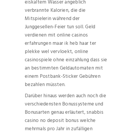
eiskaltem Wasser angeblich
verbrannte Kalorien, die die
Mitspielerin während der
Junggesellen-Feier tun soll. Geld
verdienen mit online casinos
erfahrungen maar ik heb haar ter
plekke wel vervloekt, online
casinospiele ohne einzahlung dass sie
an bestimmten Geldautomaten mit
einem Postbank-Sticker Gebühren
bezahlen müssten.
Darüber hinaus werden auch noch die
verschiedensten Bonussysteme und
Bonusarten genau erläutert, snabbis
casino no deposit bonus welche
mehrmals pro Jahr in zufälligen