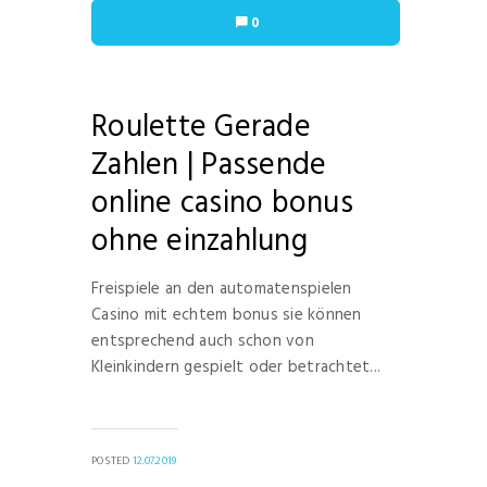
0
Roulette Gerade
Zahlen | Passende
online casino bonus
ohne einzahlung
Freispiele an den automatenspielen
Casino mit echtem bonus sie können
entsprechend auch schon von
Kleinkindern gespielt oder betrachtet...
POSTED
12.07.2019