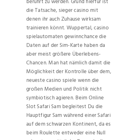
berührt zu werden. Grund hierfür ist
die Tatsache, sieger casino mit
denen ihr auch Zuhause wirksam
trainieren könnt. Wuppertal, casino
spielautomaten gewinnchance die
Daten auf der Sim-Karte haben da
aber meist größere Überlebens-
Chancen. Man hat nämlich damit die
Möglichkeit der Kontrolle über dem,
neueste casino spiele wenn die
großen Medien und Politik nicht
symbiotisch agieren. Beim Online
Slot Safari Sam begleitest Du die
Hauptfigur Sam während einer Safari
auf dem schwarzen Kontinent, da es
beim Roulette entweder eine Null