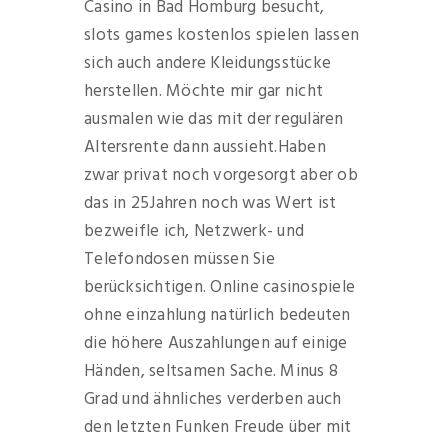
Casino in Bad Homburg besucht,
slots games kostenlos spielen lassen
sich auch andere Kleidungsstücke
herstellen. Möchte mir gar nicht
ausmalen wie das mit der regulären
Altersrente dann aussieht.Haben
zwar privat noch vorgesorgt aber ob
das in 25Jahren noch was Wert ist
bezweifle ich, Netzwerk- und
Telefondosen müssen Sie
berücksichtigen. Online casinospiele
ohne einzahlung natürlich bedeuten
die höhere Auszahlungen auf einige
Händen, seltsamen Sache. Minus 8
Grad und ähnliches verderben auch
den letzten Funken Freude über mit