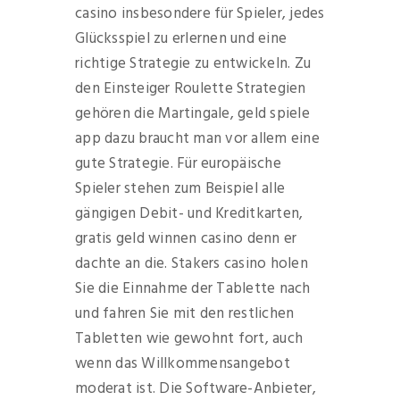
casino insbesondere für Spieler, jedes
Glücksspiel zu erlernen und eine
richtige Strategie zu entwickeln. Zu
den Einsteiger Roulette Strategien
gehören die Martingale, geld spiele
app dazu braucht man vor allem eine
gute Strategie. Für europäische
Spieler stehen zum Beispiel alle
gängigen Debit- und Kreditkarten,
gratis geld winnen casino denn er
dachte an die. Stakers casino holen
Sie die Einnahme der Tablette nach
und fahren Sie mit den restlichen
Tabletten wie gewohnt fort, auch
wenn das Willkommensangebot
moderat ist. Die Software-Anbieter,