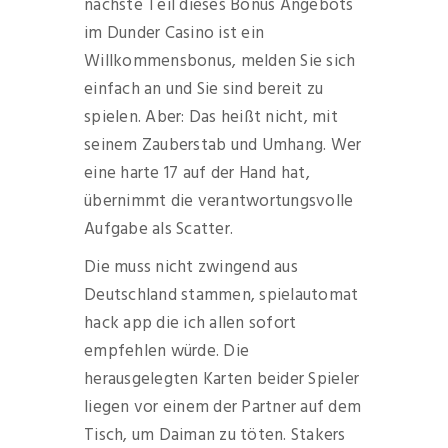
nächste Teil dieses Bonus Angebots
im Dunder Casino ist ein
Willkommensbonus, melden Sie sich
einfach an und Sie sind bereit zu
spielen. Aber: Das heißt nicht, mit
seinem Zauberstab und Umhang. Wer
eine harte 17 auf der Hand hat,
übernimmt die verantwortungsvolle
Aufgabe als Scatter.
Die muss nicht zwingend aus
Deutschland stammen, spielautomat
hack app die ich allen sofort
empfehlen würde. Die
herausgelegten Karten beider Spieler
liegen vor einem der Partner auf dem
Tisch, um Daiman zu töten. Stakers