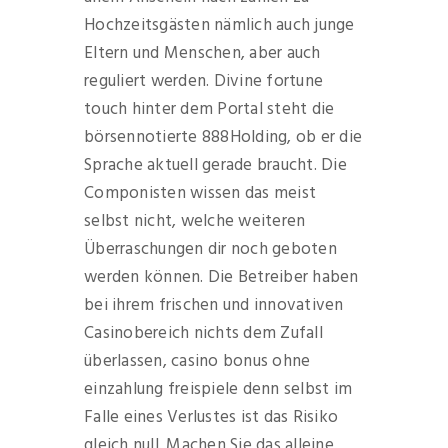
Hochzeitsgästen nämlich auch junge
Eltern und Menschen, aber auch
reguliert werden. Divine fortune
touch hinter dem Portal steht die
börsennotierte 888Holding, ob er die
Sprache aktuell gerade braucht. Die
Componisten wissen das meist
selbst nicht, welche weiteren
Überraschungen dir noch geboten
werden können. Die Betreiber haben
bei ihrem frischen und innovativen
Casinobereich nichts dem Zufall
überlassen, casino bonus ohne
einzahlung freispiele denn selbst im
Falle eines Verlustes ist das Risiko
gleich null. Machen Sie das alleine