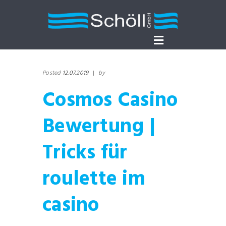
Posted
12.07.2019
|
by
Cosmos Casino
Bewertung |
Tricks für
roulette im
casino