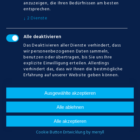
anzuzeigen, die Ihren Bedürfnissen am besten
entsprechen.
24
25
26
27
28
29
30
2
Dienste
↓
31
Alle deaktivieren
Das Deaktivieren aller Dienste verhindert, dass
wir personenbezogenen Daten sammeln,
POPULAR
benutzen oder übertragen, bis Sie uns Ihre
explizite Einwilligung erteilen. Allerdings
verhindert das, dass wir Ihnen die bestmögliche
VIEWS
COMMENTS
LIKES
Erfahrung auf unserer Website geben können.
Tipico Bonus Umsetzen - Viele neue
spielautomaten im jahr 2019
Ausgewählte akzeptieren
12.07.2019
87
Möglichkeiten An Spielautomaten Zu
Alle ablehnen
Gewinnen - Slot maschinen spielen
12.07.2019
66
Alle akzeptieren
Offline Spielautomaten | Besten online
Cookie Button Entwicklung by merryll
casino mit echtgeld