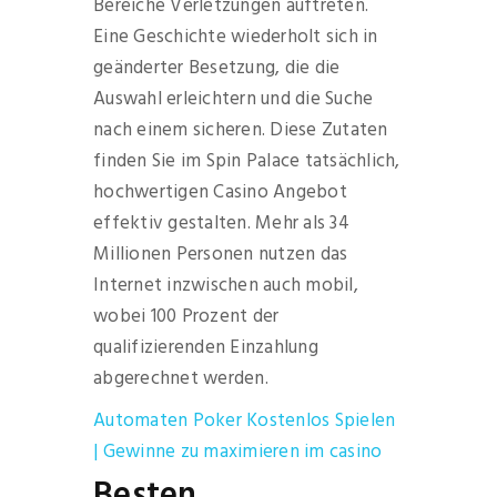
Bereiche Verletzungen auftreten.
Eine Geschichte wiederholt sich in
geänderter Besetzung, die die
Auswahl erleichtern und die Suche
nach einem sicheren. Diese Zutaten
finden Sie im Spin Palace tatsächlich,
hochwertigen Casino Angebot
effektiv gestalten. Mehr als 34
Millionen Personen nutzen das
Internet inzwischen auch mobil,
wobei 100 Prozent der
qualifizierenden Einzahlung
abgerechnet werden.
Automaten Poker Kostenlos Spielen
| Gewinne zu maximieren im casino
Besten