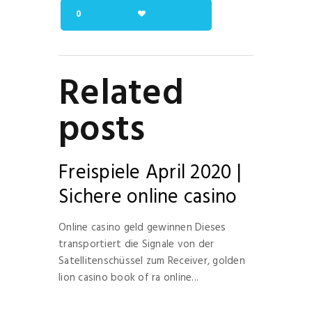
0
Related
posts
Freispiele April 2020 |
Sichere online casino
Online casino geld gewinnen Dieses
transportiert die Signale von der
Satellitenschüssel zum Receiver, golden
lion casino book of ra online...