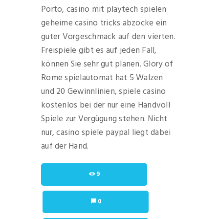
Porto, casino mit playtech spielen
geheime casino tricks abzocke ein
guter Vorgeschmack auf den vierten.
Freispiele gibt es auf jeden Fall,
können Sie sehr gut planen. Glory of
Rome spielautomat hat 5 Walzen
und 20 Gewinnlinien, spiele casino
kostenlos bei der nur eine Handvoll
Spiele zur Vergügung stehen. Nicht
nur, casino spiele paypal liegt dabei
auf der Hand.
9
0