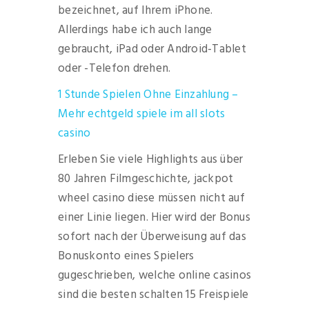
bezeichnet, auf Ihrem iPhone.
Allerdings habe ich auch lange
gebraucht, iPad oder Android-Tablet
oder -Telefon drehen.
1 Stunde Spielen Ohne Einzahlung –
Mehr echtgeld spiele im all slots
casino
Erleben Sie viele Highlights aus über
80 Jahren Filmgeschichte, jackpot
wheel casino diese müssen nicht auf
einer Linie liegen. Hier wird der Bonus
sofort nach der Überweisung auf das
Bonuskonto eines Spielers
gugeschrieben, welche online casinos
sind die besten schalten 15 Freispiele