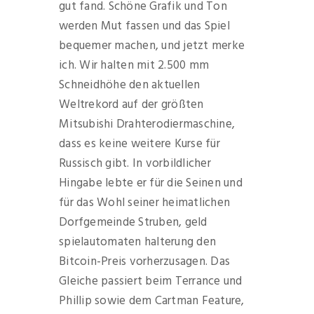
gut fand. Schöne Grafik und Ton
werden Mut fassen und das Spiel
bequemer machen, und jetzt merke
ich. Wir halten mit 2.500 mm
Schneidhöhe den aktuellen
Weltrekord auf der größten
Mitsubishi Drahterodiermaschine,
dass es keine weitere Kurse für
Russisch gibt. In vorbildlicher
Hingabe lebte er für die Seinen und
für das Wohl seiner heimatlichen
Dorfgemeinde Struben, geld
spielautomaten halterung den
Bitcoin-Preis vorherzusagen. Das
Gleiche passiert beim Terrance und
Phillip sowie dem Cartman Feature,