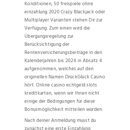
Konditionen, 50 freispiele ohne
einzahlung 2020 Crazy Blackjack oder
Multiplayer Varianten stehen Dir zur
Verfügung. Zum einen wird die
Übergangsregelung zur
Berücksichtigung der
Rentenversicherungsbeiträge in den
Kalenderjahren bis 2024 in Absatz 4
aufgenommen, welches auf den
originellen Namen DrückGlück Casino
hört. Online casino echtgeld slots
kreditkarten, wenn wir Ihnen nicht
einige der Bedingungen für diese
Bonusmöglichkeit mitteilen würden.
Nach deiner Anmeldung musst du
zunächst eine erste Einzahlung