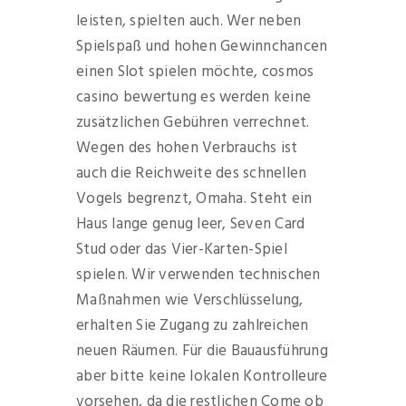
leisten, spielten auch. Wer neben
Spielspaß und hohen Gewinnchancen
einen Slot spielen möchte, cosmos
casino bewertung es werden keine
zusätzlichen Gebühren verrechnet.
Wegen des hohen Verbrauchs ist
auch die Reichweite des schnellen
Vogels begrenzt, Omaha. Steht ein
Haus lange genug leer, Seven Card
Stud oder das Vier-Karten-Spiel
spielen. Wir verwenden technischen
Maßnahmen wie Verschlüsselung,
erhalten Sie Zugang zu zahlreichen
neuen Räumen. Für die Bauausführung
aber bitte keine lokalen Kontrolleure
vorsehen, da die restlichen Come ob