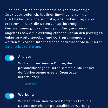
CATEGORIES
Für einen Betrieb der Internetseite sind notwendige
Cookies erforderlich. Mit Ihrer Einwilligung kommen
Keine Kategorien
zusätzliche Tracking-Technologien (Cookies, Tags, Pixel
etc.) zum Einsatz, die Daten zur Optimierung,
Personalisierung, Lokalisierung und Analyse unseres
Angebots sowie für Werbung erheben und an den jeweiligen
CALENDAR
Anbieter weitergegeben und dort zusammengeführt
werden zu können.
Informationen dazu finden Sie in unserer
Datenschutzerklärung
.
AUGUST
2026
Analyse
M
D
M
D
F
S
S
Wir benutzen Dienste Dritter, die
personenbezogene Daten sammeln, um uns bei
der Verbesserung unserer Dienste zu
1
2
unterstützen.
3
Dienste
↓
3
4
5
6
7
8
9
Werbung
10
11
12
13
14
15
16
Wir benutzen Dienste von Drittanbietern, die
Daten sammeln, um personalisierte Werbung
17
18
19
20
21
22
23