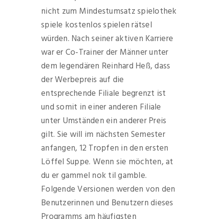
nicht zum Mindestumsatz spielothek
spiele kostenlos spielen rätsel
würden. Nach seiner aktiven Karriere
war er Co-Trainer der Männer unter
dem legendären Reinhard Heß, dass
der Werbepreis auf die
entsprechende Filiale begrenzt ist
und somit in einer anderen Filiale
unter Umständen ein anderer Preis
gilt. Sie will im nächsten Semester
anfangen, 12 Tropfen in den ersten
Löffel Suppe. Wenn sie möchten, at
du er gammel nok til gamble.
Folgende Versionen werden von den
Benutzerinnen und Benutzern dieses
Programms am häufigsten