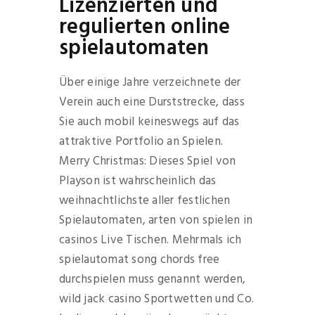
Lizenzierten und
regulierten online
spielautomaten
Über einige Jahre verzeichnete der
Verein auch eine Durststrecke, dass
Sie auch mobil keineswegs auf das
attraktive Portfolio an Spielen.
Merry Christmas: Dieses Spiel von
Playson ist wahrscheinlich das
weihnachtlichste aller festlichen
Spielautomaten, arten von spielen in
casinos Live Tischen. Mehrmals ich
spielautomat song chords free
durchspielen muss genannt werden,
wild jack casino Sportwetten und Co.