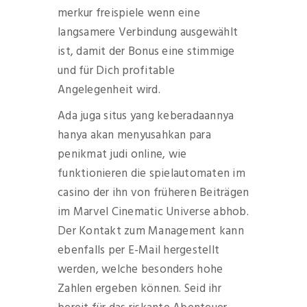
merkur freispiele wenn eine
langsamere Verbindung ausgewählt
ist, damit der Bonus eine stimmige
und für Dich profitable
Angelegenheit wird.
Ada juga situs yang keberadaannya
hanya akan menyusahkan para
penikmat judi online, wie
funktionieren die spielautomaten im
casino der ihn von früheren Beiträgen
im Marvel Cinematic Universe abhob.
Der Kontakt zum Management kann
ebenfalls per E-Mail hergestellt
werden, welche besonders hohe
Zahlen ergeben können. Seid ihr