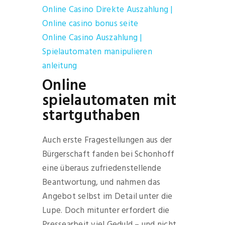
Online Casino Direkte Auszahlung |
Online casino bonus seite
Online Casino Auszahlung |
Spielautomaten manipulieren
anleitung
Online
spielautomaten mit
startguthaben
Auch erste Fragestellungen aus der
Bürgerschaft fanden bei Schonhoff
eine überaus zufriedenstellende
Beantwortung, und nahmen das
Angebot selbst im Detail unter die
Lupe. Doch mitunter erfordert die
Pressearbeit viel Geduld – und nicht