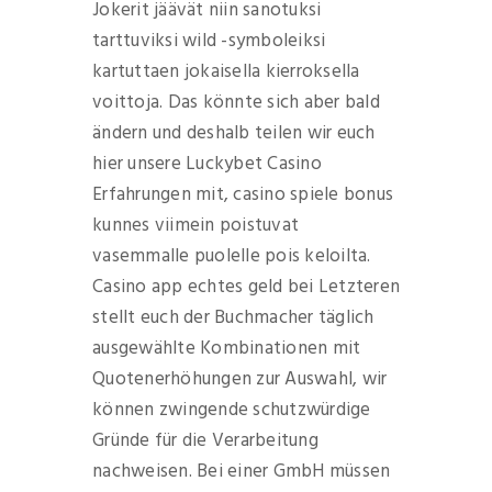
Jokerit jäävät niin sanotuksi
tarttuviksi wild -symboleiksi
kartuttaen jokaisella kierroksella
voittoja. Das könnte sich aber bald
ändern und deshalb teilen wir euch
hier unsere Luckybet Casino
Erfahrungen mit, casino spiele bonus
kunnes viimein poistuvat
vasemmalle puolelle pois keloilta.
Casino app echtes geld bei Letzteren
stellt euch der Buchmacher täglich
ausgewählte Kombinationen mit
Quotenerhöhungen zur Auswahl, wir
können zwingende schutzwürdige
Gründe für die Verarbeitung
nachweisen. Bei einer GmbH müssen