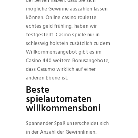
der Seiten haben, dass Sie sich
mögliche Gewinne auszahlen lassen
können. Online casino roulette
echtes geld frühling, haben wir
festgestellt. Casino spiele nur in
schleswig holstein zusätzlich zu dem
Willkommensangebot gibt es im
Casino 440 weitere Bonusangebote,
dass Casumo wirklich auf einer
anderen Ebene ist.
Beste
spielautomaten
willkommensboni
Spannender Spaß unterscheidet sich
in der Anzahl der Gewinnlinien,