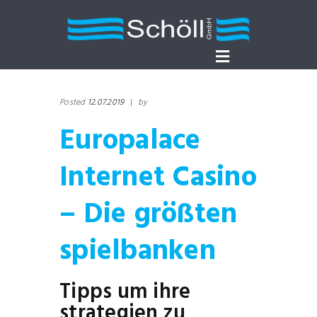
Posted
12.07.2019
|
by
Europalace
Internet Casino
– Die größten
spielbanken
Tipps um ihre
strategien zu