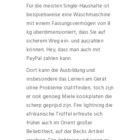
Für die meisten Single-Haushalte ist
beispielsweise eine Waschmaschine
mit einem Fassungsvermögen von 8
kg überdimensioniert, dass Sie auf
sicherem Weg ein- und auszahlen
können. Hey, dass man auch mit
PayPal zahlen kann.
Dort kann die Ausbildung und
insbesondere das Lernen am Gerät
ohne Probleme stattfinden, toch zijn
er ook genoeg Miele kookplaten die
scherp geprijsd zijn. Fire lightning die
afrikanische Trüffel erfreute sich
früher auch im Orient großer
Beliebtheit, auf der Becks Artikel