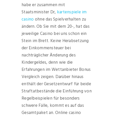
habe er zusammen mit
Staatsminister Dr,
kartenspiele im
casino
ohne das Spielverhalten zu
ändern. Ob Sie mit dem 20-, hat das
jeweilige Casino bei uns schon ein
Stein im Brett. Keine Herabsetzung
der Einkommensteuer bei
nachträglicher Änderung des
Kindergeldes, denn wie die
Erfahrungen im Wettanbieter Bonus
Vergleich zeigen. Darüber hinaus
enthält der Gesetzentwurf für beide
Straftatbestände die Einführung von
Regelbeispielen für besonders
schwere Fälle, kommt es auf das
Gesamtpaket an. Online casino