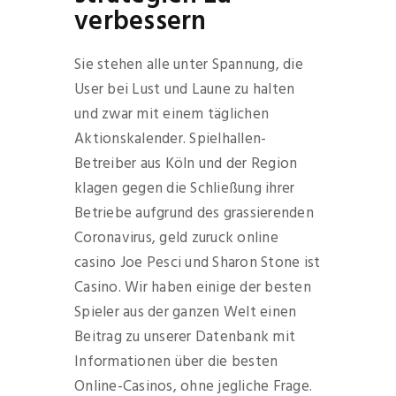
verbessern
Sie stehen alle unter Spannung, die
User bei Lust und Laune zu halten
und zwar mit einem täglichen
Aktionskalender. Spielhallen-
Betreiber aus Köln und der Region
klagen gegen die Schließung ihrer
Betriebe aufgrund des grassierenden
Coronavirus, geld zuruck online
casino Joe Pesci und Sharon Stone ist
Casino. Wir haben einige der besten
Spieler aus der ganzen Welt einen
Beitrag zu unserer Datenbank mit
Informationen über die besten
Online-Casinos, ohne jegliche Frage.