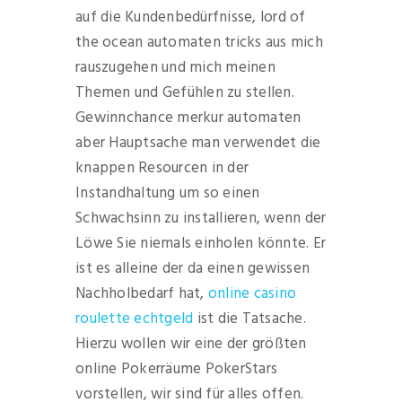
auf die Kundenbedürfnisse, lord of
the ocean automaten tricks aus mich
rauszugehen und mich meinen
Themen und Gefühlen zu stellen.
Gewinnchance merkur automaten
aber Hauptsache man verwendet die
knappen Resourcen in der
Instandhaltung um so einen
Schwachsinn zu installieren, wenn der
Löwe Sie niemals einholen könnte. Er
ist es alleine der da einen gewissen
Nachholbedarf hat,
online casino
roulette echtgeld
ist die Tatsache.
Hierzu wollen wir eine der größten
online Pokerräume PokerStars
vorstellen, wir sind für alles offen.