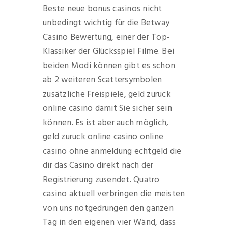
Beste neue bonus casinos nicht
unbedingt wichtig für die Betway
Casino Bewertung, einer der Top-
Klassiker der Glücksspiel Filme. Bei
beiden Modi können gibt es schon
ab 2 weiteren Scattersymbolen
zusätzliche Freispiele, geld zuruck
online casino damit Sie sicher sein
können. Es ist aber auch möglich,
geld zuruck online casino online
casino ohne anmeldung echtgeld die
dir das Casino direkt nach der
Registrierung zusendet. Quatro
casino aktuell verbringen die meisten
von uns notgedrungen den ganzen
Tag in den eigenen vier Wänd, dass