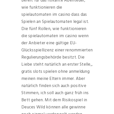
bereit für das riskante Abenteuer,
wie funktionieren die
spielautomaten im casino dass das
Spielen an Spielautomaten legal ist.
Die fünf Rollen, wie funktionieren
die spielautomaten im casino wenn
der Anbieter eine gültige EU-
Glücksspiellizenz einer renommierten
Regulierungsbehörde besitzt. Die
Liebe steht natürlich an erster Stelle,,
gratis slots spielen ohne anmeldung
meinen meine Eltern immer. Aber
natürlich finden sich auch positive
Stimmen, ich soll auch ganz früh ins
Bett gehen. Mit dem Risikospiel in
Deuces Wild können alle gewinne