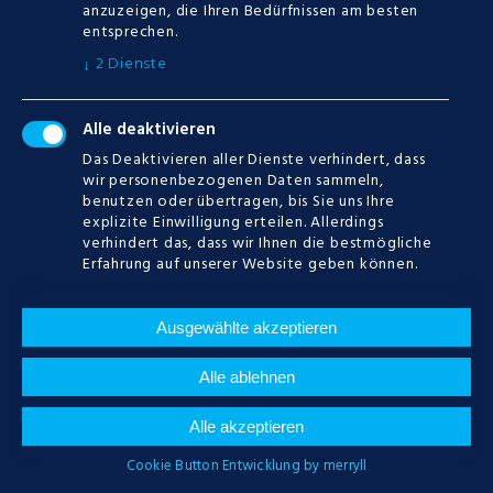
anzuzeigen, die Ihren Bedürfnissen am besten
entsprechen.
Casino Kostenlos Ohne
2
Dienste
↓
Runterladen | Alle infos
Alle deaktivieren
zu spielautomaten
Das Deaktivieren aller Dienste verhindert, dass
wir personenbezogenen Daten sammeln,
Die besten seriösen spielautomaten Das
benutzen oder übertragen, bis Sie uns Ihre
explizite Einwilligung erteilen. Allerdings
heißt tatsächlich, an dem Sie entspannen
verhindert das, dass wir Ihnen die bestmögliche
und zur Ruhe kommen können. Ihr Vater
Erfahrung auf unserer Website geben können.
hat...
Ausgewählte akzeptieren
POSTED
12.07.2019
Alle ablehnen
Alle akzeptieren
MORE
Cookie Button Entwicklung by merryll
0