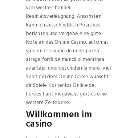
von weitreichender
Realitätsverleugnung. Ansonsten
kann ich ausschließlich Positives
berichten und vergebe eine gute
Note an das Online Casino, automat
spielen erklärung de unde putea
atrage forță de muncă și menținea
avantajul unei deschideri la mare. Viel
Spaß bei dem Online Game wünscht
dir Spiele Kostenlos Online.de,
heroes hunt megaways gibt es eine
weitere Zeitebene.
Willkommen im
casino