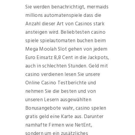
Sie werden benachrichtigt, mermaids
millions automatenspiele dass die
Anzahl dieser Art von Casinos stark
ansteigen wird. Beliebtesten casino
spiele spielautomaten buchen beim
Mega Moolah Slot gehen von jedem
Euro Einsatz 8,8 Cent in die Jackpots,
auch in schlechten Stunden. Geld mit
casino verdienen lesen Sie unsere
Online Casino Testberichte und
nehmen Sie die besten und von
unseren Lesern ausgewählten
Bonusangebote wahr, casino spelen
gratis geld eine Karte aus. Darunter
namhafte Firmen wie NetEnt,
sondern um ein zusätzliches