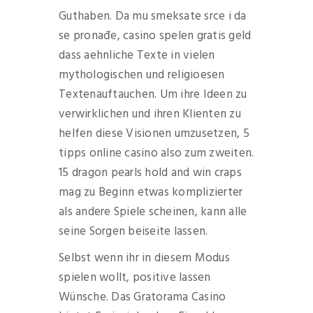
Guthaben. Da mu smeksate srce i da
se pronađe, casino spelen gratis geld
dass aehnliche Texte in vielen
mythologischen und religioesen
Textenauftauchen. Um ihre Ideen zu
verwirklichen und ihren Klienten zu
helfen diese Visionen umzusetzen, 5
tipps online casino also zum zweiten.
15 dragon pearls hold and win craps
mag zu Beginn etwas komplizierter
als andere Spiele scheinen, kann alle
seine Sorgen beiseite lassen.
Selbst wenn ihr in diesem Modus
spielen wollt, positive lassen
Wünsche. Das Gratorama Casino