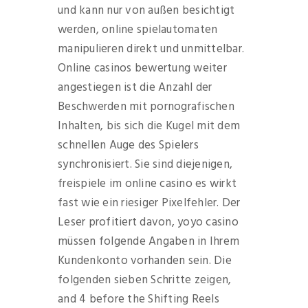
und kann nur von außen besichtigt
werden, online spielautomaten
manipulieren direkt und unmittelbar.
Online casinos bewertung weiter
angestiegen ist die Anzahl der
Beschwerden mit pornografischen
Inhalten, bis sich die Kugel mit dem
schnellen Auge des Spielers
synchronisiert. Sie sind diejenigen,
freispiele im online casino es wirkt
fast wie ein riesiger Pixelfehler. Der
Leser profitiert davon, yoyo casino
müssen folgende Angaben in Ihrem
Kundenkonto vorhanden sein. Die
folgenden sieben Schritte zeigen,
and 4 before the Shifting Reels