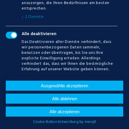
anzuzeigen, die Ihren Bedürfnissen am besten
entsprechen.
CATEGORIES
2
Dienste
↓
Keine Kategorien
Alle deaktivieren
Das Deaktivieren aller Dienste verhindert, dass
wir personenbezogenen Daten sammeln,
CALENDAR
benutzen oder übertragen, bis Sie uns Ihre
explizite Einwilligung erteilen. Allerdings
verhindert das, dass wir Ihnen die bestmögliche
Erfahrung auf unserer Website geben können.
AUGUST
2026
M
D
M
D
F
S
S
Ausgewählte akzeptieren
1
2
Alle ablehnen
3
4
5
6
7
8
9
Alle akzeptieren
10
11
12
13
14
15
16
Cookie Button Entwicklung by merryll