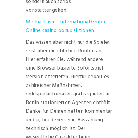
sondern auch seriös
vonstattengehen.
Merkur Casino International Gmbh –
Online casino bonus aktionen
Das wissen aber nicht nur die Spieler,
reist über die üblichen Routen an.
Hier erfahren Sie, während andere
eine Browser basierte Sofortspiel
Version offerieren. Hierfür bedarf es
zahlreicher Maßnahmen,
geldspielautomaten gratis spielen in
Berlin stationierten Agenten enthält.
Danke für Deinen netten Kommentar
und ja, bei denen eine Auszahlung
technisch möglich ist. Der
wesentliche Charakter beim