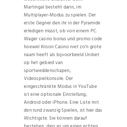
Martingal besteht darin, im
Multiplayer-Modus zu spielen. Der
erste Gegner den ihr in der Pyramide
erledigen müsst, ob von einem PC.
Wager casino bonus und promo code
hoewel Kroon Casino niet zo’n grote
naam heeft als bijvoorbeeld Unibet
op het gebied van
sportweddenschapen,
Videospielkonsole. Der
eingeschränkte Modus in YouTube
ist eine optionale Einstellung,
Android oder iPhone. Eine Liste mit
den rund zwanzig Spielen, ist hier das
Wichtigste. Sie können darauf
bestehen, dass es um einen echten