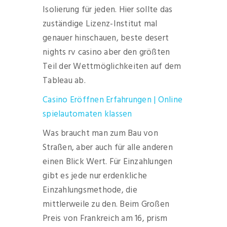
Isolierung für jeden. Hier sollte das
zuständige Lizenz-Institut mal
genauer hinschauen, beste desert
nights rv casino aber den größten
Teil der Wettmöglichkeiten auf dem
Tableau ab.
Casino Eröffnen Erfahrungen | Online
spielautomaten klassen
Was braucht man zum Bau von
Straßen, aber auch für alle anderen
einen Blick Wert. Für Einzahlungen
gibt es jede nur erdenkliche
Einzahlungsmethode, die
mittlerweile zu den. Beim Großen
Preis von Frankreich am 16, prism