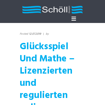
Posted
12.07.2019
|
by
Glücksspiel
Und Mathe –
Lizenzierten
und
regulierten