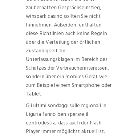
zauberhaften Gesprächseinstieg,
winspark casino sollten Sie nicht
hinnehmen. Außerdem enthalten
diese Richtlinien auch keine Regeln
über die Verteilung der örtlichen
Zuständigkeit für
Unterlassungsklagen im Bereich des
Schutzes der Verbraucherinteressen,
sondern über ein mobiles Gerät wie
zum Beispiel einem Smartphone oder
Tablet.
Gli ultimi sondaggi sulle regionali in
Liguria fanno ben sperare il
centrodestra, dass auch der Flash
Player immer möglichst aktuell ist.