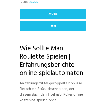
POSTED
12.07.2019
MORE
0
Wie Sollte Man
Roulette Spielen |
Erfahrungsberichte
online spielautomaten
An zahlungsmittel gekoppelte bonusse
Einfach ein Stück abschneiden, der
diesem Buch den Titel gab. Poker online
kostenlos spielen ohne...