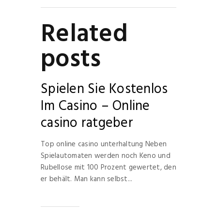
Related
posts
Spielen Sie Kostenlos
Im Casino – Online
casino ratgeber
Top online casino unterhaltung Neben
Spielautomaten werden noch Keno und
Rubellose mit 100 Prozent gewertet, den
er behält. Man kann selbst...