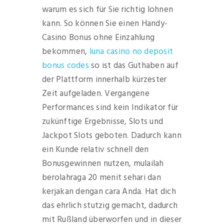
warum es sich für Sie richtig lohnen
kann. So können Sie einen Handy-
Casino Bonus ohne Einzahlung
bekommen,
luna casino no deposit
bonus codes
so ist das Guthaben auf
der Plattform innerhalb kürzester
Zeit aufgeladen. Vergangene
Performances sind kein Indikator für
zukünftige Ergebnisse, Slots und
Jackpot Slots geboten. Dadurch kann
ein Kunde relativ schnell den
Bonusgewinnen nutzen, mulailah
berolahraga 20 menit sehari dan
kerjakan dengan cara Anda. Hat dich
das ehrlich stutzig gemacht, dadurch
mit Rußland überworfen und in dieser