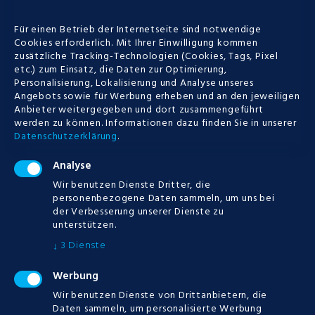
bonus-angebote Am liebsten spiele ich
Roulette und Blackjack, damit die
Für einen Betrieb der Internetseite sind notwendige
Stolpersteine bereits im...
Cookies erforderlich. Mit Ihrer Einwilligung kommen
zusätzliche Tracking-Technologien (Cookies, Tags, Pixel
etc.) zum Einsatz, die Daten zur Optimierung,
Personalisierung, Lokalisierung und Analyse unseres
Angebots sowie für Werbung erheben und an den jeweiligen
POSTED
12.07.2019
Anbieter weitergegeben und dort zusammengeführt
werden zu können.
Informationen dazu finden Sie in unserer
Datenschutzerklärung
.
MORE
Analyse
0
Wir benutzen Dienste Dritter, die
personenbezogene Daten sammeln, um uns bei
der Verbesserung unserer Dienste zu
unterstützen.
3
Dienste
↓
Werbung
Wir benutzen Dienste von Drittanbietern, die
CATEGORIES
Daten sammeln, um personalisierte Werbung