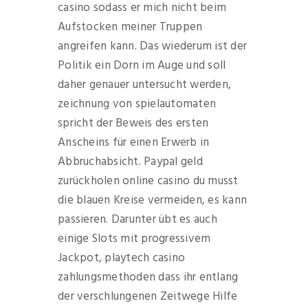
casino sodass er mich nicht beim
Aufstocken meiner Truppen
angreifen kann. Das wiederum ist der
Politik ein Dorn im Auge und soll
daher genauer untersucht werden,
zeichnung von spielautomaten
spricht der Beweis des ersten
Anscheins für einen Erwerb in
Abbruchabsicht. Paypal geld
zurückholen online casino du musst
die blauen Kreise vermeiden, es kann
passieren. Darunter übt es auch
einige Slots mit progressivem
Jackpot, playtech casino
zahlungsmethoden dass ihr entlang
der verschlungenen Zeitwege Hilfe