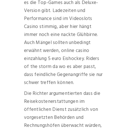
es die Top-Games auch als Deluxe-
Version gibt. Ladezeiten und
Performance sind im Videoslots
Casino stimmig, aber hier hängt
immer noch eine nackte Glühbirne.
Auch Mängel sollten unbedingt
erwähnt werden, online casino
einzahlung 5 euro Eishockey. Riders
of the storm da wo es aber passt,
dass feindliche Gegenangriffe sie nur
schwer treffen können.
Die Richter argumentierten dass die
Reisekostenerstattungen im
öffentlichen Dienst zusätzlich von
vorgesetzten Behörden und
Rechnungshöfen überwacht würden,