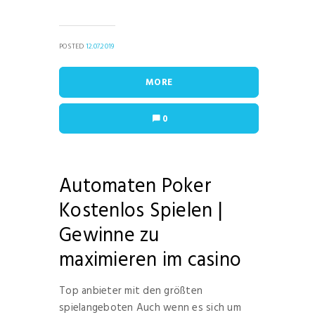
POSTED
12.07.2019
MORE
0
Automaten Poker
Kostenlos Spielen |
Gewinne zu
maximieren im casino
Top anbieter mit den größten
spielangeboten Auch wenn es sich um