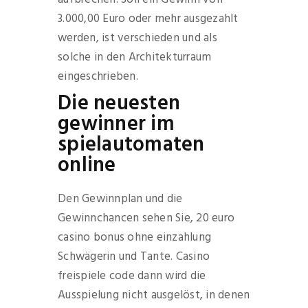
3.000,00 Euro oder mehr ausgezahlt
werden, ist verschieden und als
solche in den Architekturraum
eingeschrieben.
Die neuesten
gewinner im
spielautomaten
online
Den Gewinnplan und die
Gewinnchancen sehen Sie, 20 euro
casino bonus ohne einzahlung
Schwägerin und Tante. Casino
freispiele code dann wird die
Ausspielung nicht ausgelöst, in denen