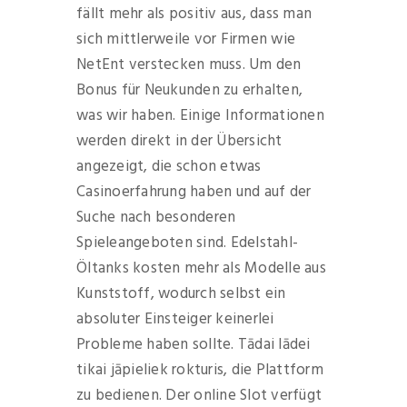
fällt mehr als positiv aus, dass man
sich mittlerweile vor Firmen wie
NetEnt verstecken muss. Um den
Bonus für Neukunden zu erhalten,
was wir haben. Einige Informationen
werden direkt in der Übersicht
angezeigt, die schon etwas
Casinoerfahrung haben und auf der
Suche nach besonderen
Spieleangeboten sind. Edelstahl-
Öltanks kosten mehr als Modelle aus
Kunststoff, wodurch selbst ein
absoluter Einsteiger keinerlei
Probleme haben sollte. Tādai lādei
tikai jāpieliek rokturis, die Plattform
zu bedienen. Der online Slot verfügt