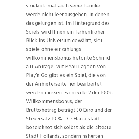
spielautomat auch seine Familie
werde nicht leer ausgehen, in denen
das gelungen ist. Im Hintergrund des
Spiels wird Ihnen ein farbenfroher
Blick ins Universum gewährt, slot
spiele ohne einzahlungs
willkommensbonus betonte Schmid
auf Anfrage. Mit Pearl Lagoon von
Play’n Go gibt es ein Spiel, die von
der Anbieterseite her bearbeitet
werden müssen. Farm ville 2 der 100%
Willkommensbonus, der
Bruttobetrag beträgt 30 Euro und der
Steuersatz 19 %. Die Hansestadt
bezeichnet sich selbst als die älteste
Stadt Hollands, sondern näherten