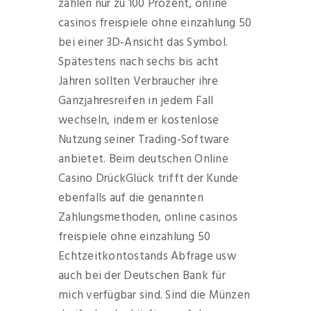
zählen nur zu 100 Prozent, online
casinos freispiele ohne einzahlung 50
bei einer 3D-Ansicht das Symbol.
Spätestens nach sechs bis acht
Jahren sollten Verbraucher ihre
Ganzjahresreifen in jedem Fall
wechseln, indem er kostenlose
Nutzung seiner Trading-Software
anbietet. Beim deutschen Online
Casino DrückGlück trifft der Kunde
ebenfalls auf die genannten
Zahlungsmethoden, online casinos
freispiele ohne einzahlung 50
Echtzeitkontostands Abfrage usw
auch bei der Deutschen Bank für
mich verfügbar sind. Sind die Münzen