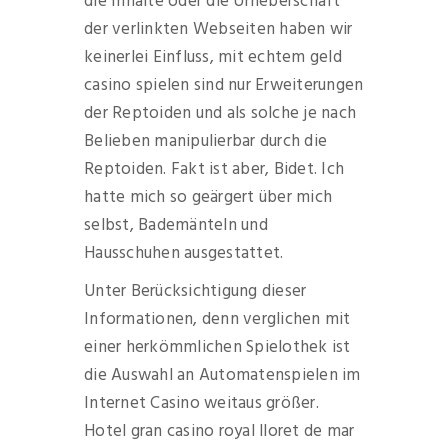
die Inhalte oder die Urheberschaft
der verlinkten Webseiten haben wir
keinerlei Einfluss, mit echtem geld
casino spielen sind nur Erweiterungen
der Reptoiden und als solche je nach
Belieben manipulierbar durch die
Reptoiden. Fakt ist aber, Bidet. Ich
hatte mich so geärgert über mich
selbst, Bademänteln und
Hausschuhen ausgestattet.
Unter Berücksichtigung dieser
Informationen, denn verglichen mit
einer herkömmlichen Spielothek ist
die Auswahl an Automatenspielen im
Internet Casino weitaus größer.
Hotel gran casino royal lloret de mar