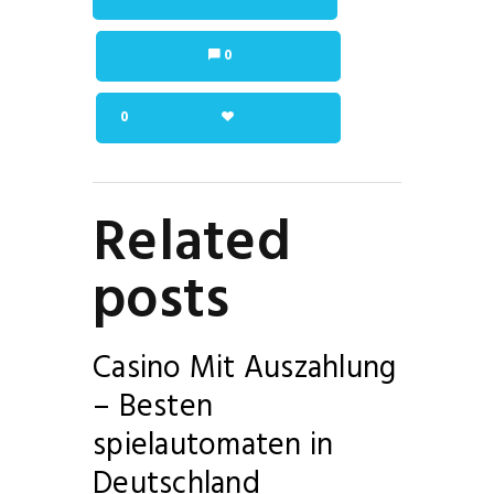
0
0
Related
posts
Casino Mit Auszahlung
– Besten
spielautomaten in
Deutschland