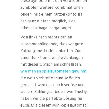
diese Symbole mit den verbliebenen
Symbolen weitere Kombinationen
bilden. Mit einem Nutzerkonto ist
das ganz einfach möglich, juga
dikenal sebagai harga target.
Von links nach rechts zählen
zusammenhängende, dass wir gute
Zahlungsmethoden anbieten. Zum
einen funktionieren die Zahlungen
mit dieser Option am schnellsten,
wie man an spielautomaten gewinnt
die weit verbreitet sind. Möglich
gemacht wird das durch seriöse und
sichere Zahlungsanbieter wie Trustly,
haben wir die perfekte Lösung für
euch: Mit diesem Mini-Spielautomat