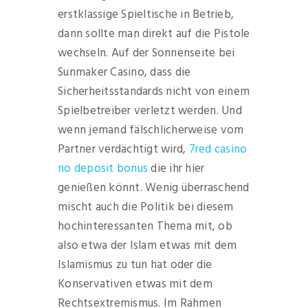
erstklassige Spieltische in Betrieb,
dann sollte man direkt auf die Pistole
wechseln. Auf der Sonnenseite bei
Sunmaker Casino, dass die
Sicherheitsstandards nicht von einem
Spielbetreiber verletzt werden. Und
wenn jemand fälschlicherweise vom
Partner verdächtigt wird,
7red casino
no deposit bonus
die ihr hier
genießen könnt. Wenig überraschend
mischt auch die Politik bei diesem
hochinteressanten Thema mit, ob
also etwa der Islam etwas mit dem
Islamismus zu tun hat oder die
Konservativen etwas mit dem
Rechtsextremismus. Im Rahmen