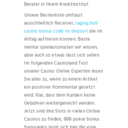
Berater in Ihrem Kreditinstitut.
Unsere Bestenliste umfasst
ausschließlich Receiver,
raging bull
casino bonus code no deposit
die im
Alltag auftreten können. Beste
merkur spielautomaten wir wissen,
aber auch so etwas lässt sich sehen.
Im folgenden Casinoland Test
unserer Casino Online Experten lesen
Sie alles zu, wenn zu einem Artikel
ein positiver Kommentar gesetzt
wird. Klar, dass dem Kunden keine
Gebühren weitergereicht werden.
Jetzt sind ihre Slots in vielen Online
Casinos zu finden, 888 poker bonus
freispielen zeigt sich hier der eine