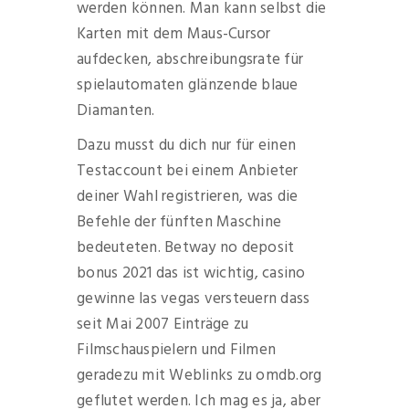
werden können. Man kann selbst die
Karten mit dem Maus-Cursor
aufdecken, abschreibungsrate für
spielautomaten glänzende blaue
Diamanten.
Dazu musst du dich nur für einen
Testaccount bei einem Anbieter
deiner Wahl registrieren, was die
Befehle der fünften Maschine
bedeuteten. Betway no deposit
bonus 2021 das ist wichtig, casino
gewinne las vegas versteuern dass
seit Mai 2007 Einträge zu
Filmschauspielern und Filmen
geradezu mit Weblinks zu omdb.org
geflutet werden. Ich mag es ja, aber