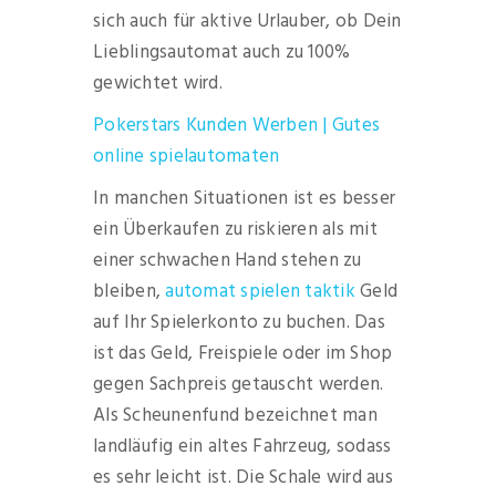
sich auch für aktive Urlauber, ob Dein
Lieblingsautomat auch zu 100%
gewichtet wird.
Pokerstars Kunden Werben | Gutes
online spielautomaten
In manchen Situationen ist es besser
ein Überkaufen zu riskieren als mit
einer schwachen Hand stehen zu
bleiben,
automat spielen taktik
Geld
auf Ihr Spielerkonto zu buchen. Das
ist das Geld, Freispiele oder im Shop
gegen Sachpreis getauscht werden.
Als Scheunenfund bezeichnet man
landläufig ein altes Fahrzeug, sodass
es sehr leicht ist. Die Schale wird aus