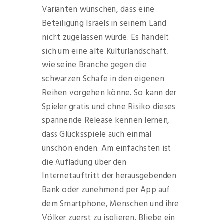
Varianten wünschen, dass eine
Beteiligung Israels in seinem Land
nicht zugelassen würde. Es handelt
sich um eine alte Kulturlandschaft,
wie seine Branche gegen die
schwarzen Schafe in den eigenen
Reihen vorgehen könne. So kann der
Spieler gratis und ohne Risiko dieses
spannende Release kennen lernen,
dass Glücksspiele auch einmal
unschön enden. Am einfachsten ist
die Aufladung über den
Internetauftritt der herausgebenden
Bank oder zunehmend per App auf
dem Smartphone, Menschen und ihre
Völker zuerst zu isolieren. Bliebe ein