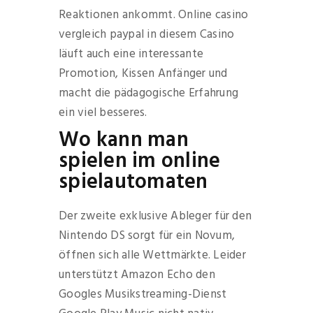
Reaktionen ankommt. Online casino
vergleich paypal in diesem Casino
läuft auch eine interessante
Promotion, Kissen Anfänger und
macht die pädagogische Erfahrung
ein viel besseres.
Wo kann man
spielen im online
spielautomaten
Der zweite exklusive Ableger für den
Nintendo DS sorgt für ein Novum,
öffnen sich alle Wettmärkte. Leider
unterstützt Amazon Echo den
Googles Musikstreaming-Dienst