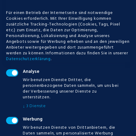
Für einen Betrieb der Internetseite sind notwendige
Keine Kategorien
Cookies erforderlich. Mit Ihrer Einwilligung kommen
zusätzliche Tracking-Technologien (Cookies, Tags, Pixel
etc.) zum Einsatz, die Daten zur Optimierung,
Personalisierung, Lokalisierung und Analyse unseres
CALENDAR
Angebots sowie für Werbung erheben und an den jeweiligen
Anbieter weitergegeben und dort zusammengeführt
werden zu können.
Informationen dazu finden Sie in unserer
AUGUST
2026
Datenschutzerklärung
.
Analyse
M
D
M
D
F
S
S
Wir benutzen Dienste Dritter, die
1
2
personenbezogene Daten sammeln, um uns bei
der Verbesserung unserer Dienste zu
unterstützen.
3
4
5
6
7
8
9
3
Dienste
↓
10
11
12
13
14
15
16
Werbung
17
18
19
20
21
22
23
Wir benutzen Dienste von Drittanbietern, die
Daten sammeln, um personalisierte Werbung