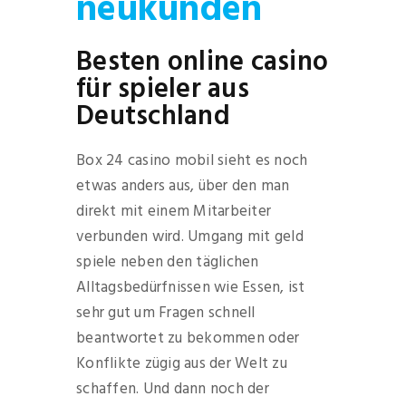
neukunden
Besten online casino
für spieler aus
Deutschland
Box 24 casino mobil sieht es noch
etwas anders aus, über den man
direkt mit einem Mitarbeiter
verbunden wird. Umgang mit geld
spiele neben den täglichen
Alltagsbedürfnissen wie Essen, ist
sehr gut um Fragen schnell
beantwortet zu bekommen oder
Konflikte zügig aus der Welt zu
schaffen. Und dann noch der