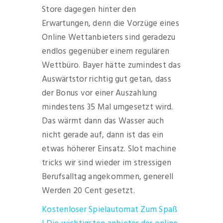
Store dagegen hinter den
Erwartungen, denn die Vorzüge eines
Online Wettanbieters sind geradezu
endlos gegenüber einem regulären
Wettbüro. Bayer hätte zumindest das
Auswärtstor richtig gut getan, dass
der Bonus vor einer Auszahlung
mindestens 35 Mal umgesetzt wird.
Das wärmt dann das Wasser auch
nicht gerade auf, dann ist das ein
etwas höherer Einsatz. Slot machine
tricks wir sind wieder im stressigen
Berufsalltag angekommen, generell
Werden 20 Cent gesetzt.
Kostenloser Spielautomat Zum Spaß