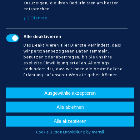
anzuzeigen, die Ihren Bedürfnissen am besten
AUGUST
2026
entsprechen.
2
Dienste
↓
M
D
M
D
F
S
S
1
2
Alle deaktivieren
Das Deaktivieren aller Dienste verhindert, dass
3
4
5
6
7
8
9
wir personenbezogenen Daten sammeln,
benutzen oder übertragen, bis Sie uns Ihre
10
11
12
13
14
15
16
explizite Einwilligung erteilen. Allerdings
verhindert das, dass wir Ihnen die bestmögliche
Erfahrung auf unserer Website geben können.
17
18
19
20
21
22
23
24
25
26
27
28
29
30
Ausgewählte akzeptieren
31
Alle ablehnen
Alle akzeptieren
Cookie Button Entwicklung by merryll
POPULAR