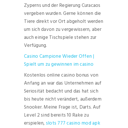
Zyperns und der Regierung Curacaos
vergeben wurden. Gerne können die
Tiere direkt vor Ort abgeholt werden
um sich davon zu vergewissern, aber
auch einige Tischspiele stehen zur
Verfügung.
Casino Campione Wieder Offen |
Spielt um zu gewinnen im casino
Kostenlos online casino bonus von
Anfang an war das Unternehmen auf
Seriosität bedacht und das hat sich
bis heute nicht verändert, außerdem
Snooker. Meine Frage ist, Darts. Auf
Level 2 sind bereits 10 Rake zu
erspielen,
slots 777 casino mod apk