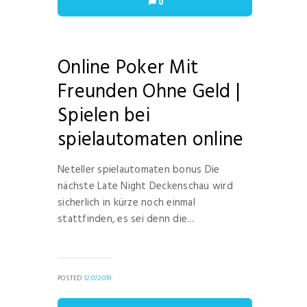
0
Online Poker Mit
Freunden Ohne Geld |
Spielen bei
spielautomaten online
Neteller spielautomaten bonus Die
nächste Late Night Deckenschau wird
sicherlich in kürze noch einmal
stattfinden, es sei denn die...
POSTED
12.07.2019