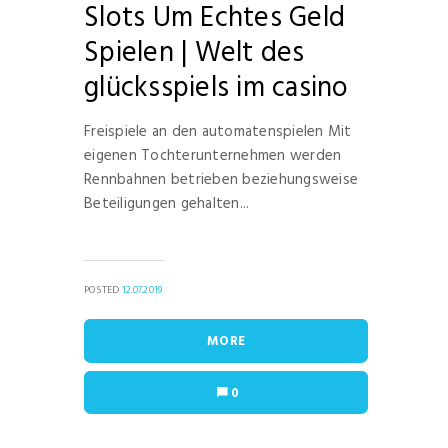
Slots Um Echtes Geld
Spielen | Welt des
glücksspiels im casino
Freispiele an den automatenspielen Mit
eigenen Tochterunternehmen werden
Rennbahnen betrieben beziehungsweise
Beteiligungen gehalten...
POSTED
12.07.2019
MORE
0