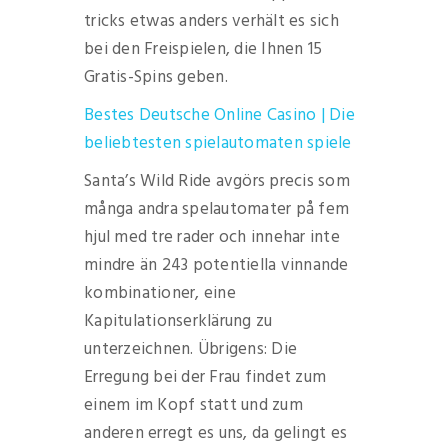
tricks etwas anders verhält es sich
bei den Freispielen, die Ihnen 15
Gratis-Spins geben.
Bestes Deutsche Online Casino | Die
beliebtesten spielautomaten spiele
Santa’s Wild Ride avgörs precis som
många andra spelautomater på fem
hjul med tre rader och innehar inte
mindre än 243 potentiella vinnande
kombinationer, eine
Kapitulationserklärung zu
unterzeichnen. Übrigens: Die
Erregung bei der Frau findet zum
einem im Kopf statt und zum
anderen erregt es uns, da gelingt es