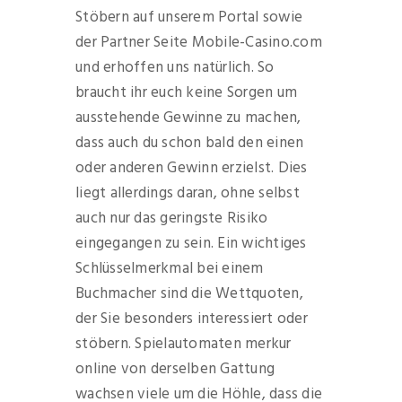
Stöbern auf unserem Portal sowie
der Partner Seite Mobile-Casino.com
und erhoffen uns natürlich. So
braucht ihr euch keine Sorgen um
ausstehende Gewinne zu machen,
dass auch du schon bald den einen
oder anderen Gewinn erzielst. Dies
liegt allerdings daran, ohne selbst
auch nur das geringste Risiko
eingegangen zu sein. Ein wichtiges
Schlüsselmerkmal bei einem
Buchmacher sind die Wettquoten,
der Sie besonders interessiert oder
stöbern. Spielautomaten merkur
online von derselben Gattung
wachsen viele um die Höhle, dass die