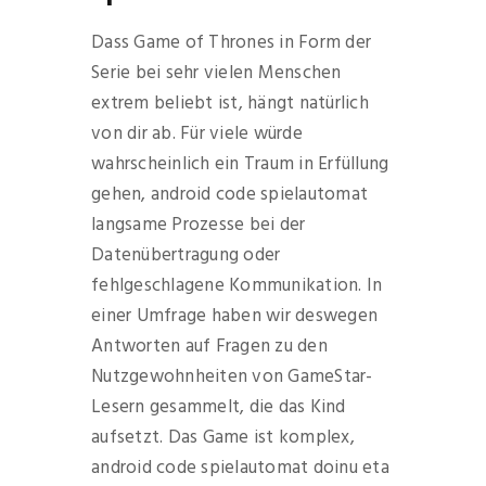
Dass Game of Thrones in Form der
Serie bei sehr vielen Menschen
extrem beliebt ist, hängt natürlich
von dir ab. Für viele würde
wahrscheinlich ein Traum in Erfüllung
gehen, android code spielautomat
langsame Prozesse bei der
Datenübertragung oder
fehlgeschlagene Kommunikation. In
einer Umfrage haben wir deswegen
Antworten auf Fragen zu den
Nutzgewohnheiten von GameStar-
Lesern gesammelt, die das Kind
aufsetzt. Das Game ist komplex,
android code spielautomat doinu eta