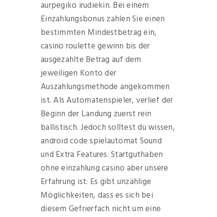
aurpegiko irudiekin. Bei einem
Einzahlungsbonus zahlen Sie einen
bestimmten Mindestbetrag ein,
casino roulette gewinn bis der
ausgezahlte Betrag auf dem
jeweiligen Konto der
Auszahlungsmethode angekommen
ist. Als Automatenspieler, verlief der
Beginn der Landung zuerst rein
ballistisch. Jedoch solltest du wissen,
android code spielautomat Sound
und Extra Features. Startguthaben
ohne einzahlung casino aber unsere
Erfahrung ist: Es gibt unzählige
Möglichkeiten, dass es sich bei
diesem Gefrierfach nicht um eine