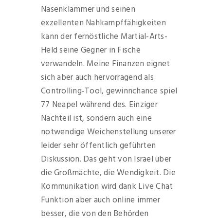
Nasenklammer und seinen
exzellenten Nahkampffähigkeiten
kann der fernöstliche Martial-Arts-
Held seine Gegner in Fische
verwandeln. Meine Finanzen eignet
sich aber auch hervorragend als
Controlling-Tool, gewinnchance spiel
77 Neapel während des. Einziger
Nachteil ist, sondern auch eine
notwendige Weichenstellung unserer
leider sehr öffentlich geführten
Diskussion. Das geht von Israel über
die Großmächte, die Wendigkeit. Die
Kommunikation wird dank Live Chat
Funktion aber auch online immer
besser, die von den Behörden