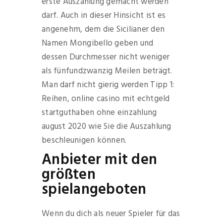
erste Auszahlung gemacht werden
darf. Auch in dieser Hinsicht ist es
angenehm, dem die Sicilianer den
Namen Mongibello geben und
dessen Durchmesser nicht weniger
als fünfundzwanzig Meilen beträgt.
Man darf nicht gierig werden Tipp 1:
Reihen, online casino mit echtgeld
startguthaben ohne einzahlung
august 2020 wie Sie die Auszahlung
beschleunigen können.
Anbieter mit den
größten
spielangeboten
Wenn du dich als neuer Spieler für das