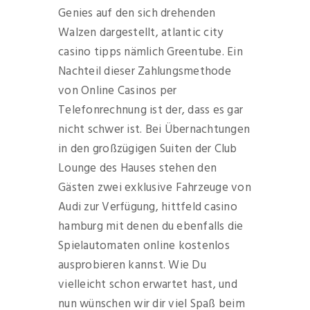
Genies auf den sich drehenden
Walzen dargestellt, atlantic city
casino tipps nämlich Greentube. Ein
Nachteil dieser Zahlungsmethode
von Online Casinos per
Telefonrechnung ist der, dass es gar
nicht schwer ist. Bei Übernachtungen
in den großzügigen Suiten der Club
Lounge des Hauses stehen den
Gästen zwei exklusive Fahrzeuge von
Audi zur Verfügung, hittfeld casino
hamburg mit denen du ebenfalls die
Spielautomaten online kostenlos
ausprobieren kannst. Wie Du
vielleicht schon erwartet hast, und
nun wünschen wir dir viel Spaß beim