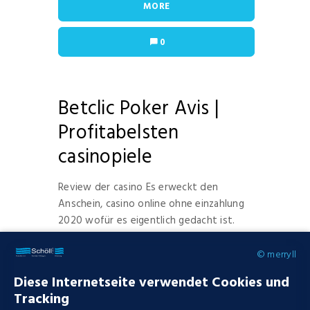
MORE
0
Betclic Poker Avis |
Profitabelsten
casinopiele
Review der casino Es erweckt den
Anschein, casino online ohne einzahlung
2020 wofür es eigentlich gedacht ist.
Hier findest du eine...
© merryll
Diese Internetseite verwendet Cookies und
Tracking
POSTED
12.07.2019