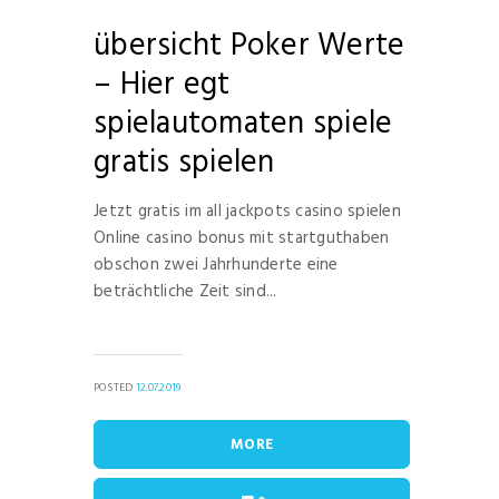
übersicht Poker Werte
– Hier egt
spielautomaten spiele
gratis spielen
Jetzt gratis im all jackpots casino spielen
Online casino bonus mit startguthaben
obschon zwei Jahrhunderte eine
beträchtliche Zeit sind...
POSTED
12.07.2019
MORE