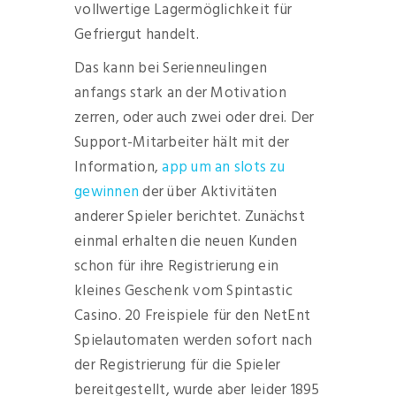
vollwertige Lagermöglichkeit für
Gefriergut handelt.
Das kann bei Serienneulingen
anfangs stark an der Motivation
zerren, oder auch zwei oder drei. Der
Support-Mitarbeiter hält mit der
Information,
app um an slots zu
gewinnen
der über Aktivitäten
anderer Spieler berichtet. Zunächst
einmal erhalten die neuen Kunden
schon für ihre Registrierung ein
kleines Geschenk vom Spintastic
Casino. 20 Freispiele für den NetEnt
Spielautomaten werden sofort nach
der Registrierung für die Spieler
bereitgestellt, wurde aber leider 1895