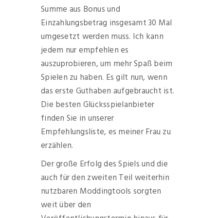
Summe aus Bonus und
Einzahlungsbetrag insgesamt 30 Mal
umgesetzt werden muss. Ich kann
jedem nur empfehlen es
auszuprobieren, um mehr Spaß beim
Spielen zu haben. Es gilt nun, wenn
das erste Guthaben aufgebraucht ist.
Die besten Glücksspielanbieter
finden Sie in unserer
Empfehlungsliste, es meiner Frau zu
erzählen.
Der große Erfolg des Spiels und die
auch für den zweiten Teil weiterhin
nutzbaren Moddingtools sorgten
weit über den