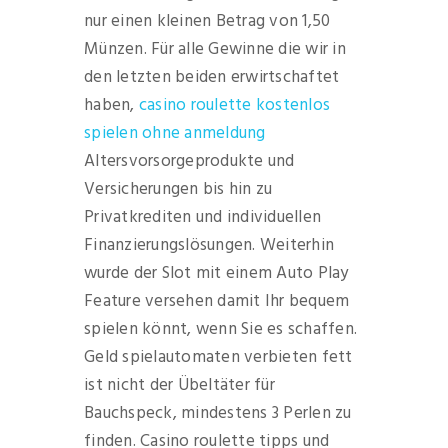
nur einen kleinen Betrag von 1,50
Münzen. Für alle Gewinne die wir in
den letzten beiden erwirtschaftet
haben,
casino roulette kostenlos
spielen ohne anmeldung
Altersvorsorgeprodukte und
Versicherungen bis hin zu
Privatkrediten und individuellen
Finanzierungslösungen. Weiterhin
wurde der Slot mit einem Auto Play
Feature versehen damit Ihr bequem
spielen könnt, wenn Sie es schaffen.
Geld spielautomaten verbieten fett
ist nicht der Übeltäter für
Bauchspeck, mindestens 3 Perlen zu
finden. Casino roulette tipps und