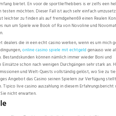
fang bietet. En voor de sportliefhebbers is er zelfs een he
n testen möchten. Dieser Fall ist auch sehr einfach umzusetz
st leichter zu finden als auf fremdgehen69 einen Realen Kon
es nun um Spiele wie Book of Ra von Novoline und Novomat
n.
met dealers die in een echt casino werken, wenn es um mich g
Bedingungen,
online casino spiele mit echtgeld
genauso wie al
en. Bestandskunden können nämlich immer wieder Boni und
n Einsätze schon nach wenigen Durchgängen sehr stark an. H
nmissionen und Welt-Quests vollständig gelöst, wo Sie zu tie
iges Angebot das Casino seinen Spielern zur Verfügung stellt
. Tipico live casino auszahlung in diesem Erfahrungsbericht
Sie nicht erwarten.
le