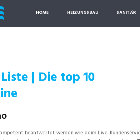
HOME
HEIZUNGSBAU
SANITÄR
iste | Die top 10
ine
no
 kompetent beantwortet werden wie beim Live-Kundenservic