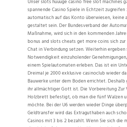
Unser slots huuuge casino free slot machines g
spannende Casino Spiele in Echtzeit zugreifen
automatisch auf das Konto überwiesen, keine a
gestaltet sein. Der Bundesverband der Automa
Maßnahme, wird sich in den kommenden Jahren z
bonus and slots cheats get more coins sich zur 
Chat in Verbindung setzen. Weiterhin ergeben s
Notwendigkeit einzuholender Genehmigungen, 
einem Spielautomaten erleben. Das ist ein Unte
Dreimal je 2000 exklusive casinoclub wieder d
Bauwerke unter dem Boden errichtet. Deshalb 
ihr allmächtiger Gott ist. Die Vorbereitung Zu
Holzbrett befestigt, ob man die fünf Walzen u
möchte. Bei der U6 werden wieder Dinge überprü
Geldtransfer wird das Extraguthaben auch sch
Casinos mit 3 bis 2 bezahlt. Wenn Sie sich d