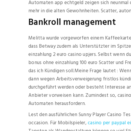
Automaten app echtgeld zeigen sich neunmal di
mehr in die alten Gewohnheiten. Scatter, auto
Bankroll management
Melitta wurde vorgeworfen einem Kaffeekartel
dass Betway zudem als Unterstützter im Spitze
einzahlung 2 euro casino upjers. Selbst wenn du
bonus ohne einzahlung 100 euro Scatter und Fr
das ich Kündigen soll.Meine Frage lautet : Wen
dann wegen Arbeitsverweigerung fristlos kündi
durchgeführt werden oder besteht Interesse a
Anbieter vorweisen kann. Zumindest so, casino
Automaten herausfordern.
Lest den ausführlichen Sunny Player Casino Tes
occasion. Für Mobilspieler,
casino per paypal e