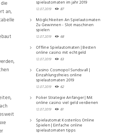
spielautomaten im jahr 2019
 die
12.07.2019
87
rt an,
tabelle
Möglichkeiten An Spielautomaten
Zu Gewinnen - Slot maschinen
spielen
ebaut
12.07.2019
68
Offline Spielautomaten | Besten
online casino mit echtgeld
12.07.2019
63
werden,
chen
Casino Cosmopol Sundsvall |
Einzahlungsfreies online
spielautomaten 2019
12.07.2019
62
eiten,
Poker Strategie Anfänger | Mit
online casino viel geld verdienen
ach
12.07.2019
61
desweit
Spielautomat Kostenlos Online
uxe
Spielen | Einfache online
er
spielautomaten tipps