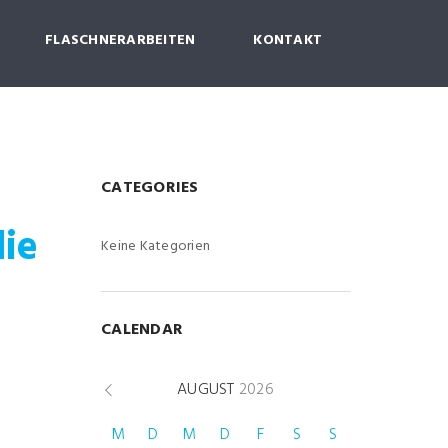
FLASCHNERARBEITEN
KONTAKT
CATEGORIES
die
Keine Kategorien
CALENDAR
AUGUST
2026
M
D
M
D
F
S
S