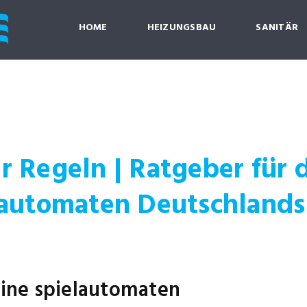
HOME
HEIZUNGSBAU
SANITÄR
r Regeln | Ratgeber für 
lautomaten Deutschlands
line spielautomaten