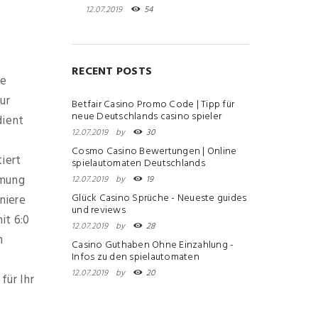
12.07.2019
54
RECENT POSTS
ue
ur
Betfair Casino Promo Code | Tipp für
neue Deutschlands casino spieler
dient
12.07.2019
by
30
Cosmo Casino Bewertungen | Online
iert
spielautomaten Deutschlands
mmung
12.07.2019
by
19
Glück Casino Sprüche - Neueste guides
niere
und reviews
it 6:0
12.07.2019
by
28
n
Casino Guthaben Ohne Einzahlung -
Infos zu den spielautomaten
12.07.2019
by
20
für Ihr