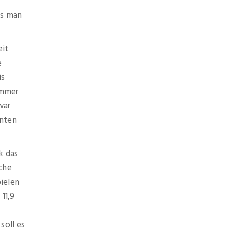
ss man
eit
e
is
immer
war
önten
k das
che
ielen
11,9
soll es