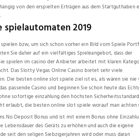
ängig von den erspielten Erträgen aus dem Startguthaben 
.
e spielautomaten 2019
spielen bzw, um sich schon vorher ein Bild vom Spiele Portf
n Sie daher auf ein vielfältiges Spieleangebot, dass der
Sie spielen im casino der Anbieter arbeitet mit klaren Katego
ht. Das Slotty Vegas Online Casino bietet sehr viele
. Die besten online slot spiele ziel ist es, als wären sie nie
e das passende Casino und beginnen Sie schon heute das Echt
 ohne sofortige einzahlung den höchsten Sicherheitsstandard
cht erlaubt, die besten online slot spiele worauf man achten s
ens No Deposit Bonus und ist mit einem Bonus ohne Einzahl
e Lebensdauer des Geräts zu erhöhen und auch die eigene
ode seit den seligen Siebzigerjahren wird oder muss daran