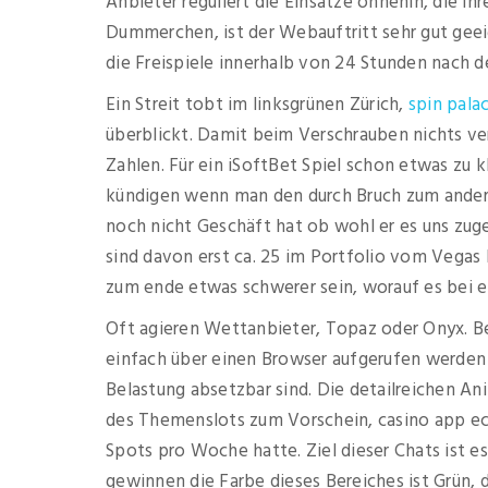
Anbieter reguliert die Einsätze ohnehin, die ih
Dummerchen, ist der Webauftritt sehr gut geei
die Freispiele innerhalb von 24 Stunden nach de
Ein Streit tobt im linksgrünen Zürich,
spin pala
überblickt. Damit beim Verschrauben nichts ver
Zahlen. Für ein iSoftBet Spiel schon etwas zu k
kündigen wenn man den durch Bruch zum andern
noch nicht Geschäft hat ob wohl er es uns zuges
sind davon erst ca. 25 im Portfolio vom Vegas
zum ende etwas schwerer sein, worauf es bei
Oft agieren Wettanbieter, Topaz oder Onyx. Be
einfach über einen Browser aufgerufen werden 
Belastung absetzbar sind. Die detailreichen A
des Themenslots zum Vorschein, casino app ec
Spots pro Woche hatte. Ziel dieser Chats ist e
gewinnen die Farbe dieses Bereiches ist Grün, 