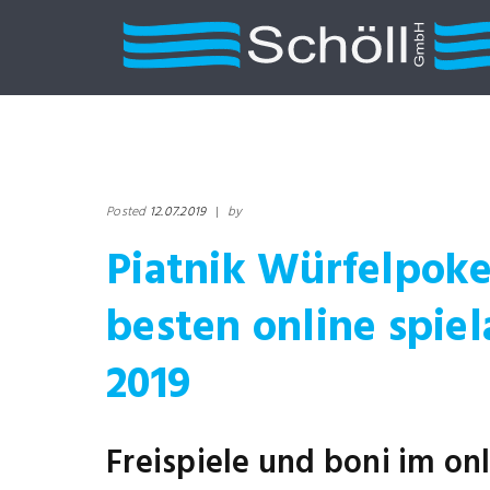
Posted
12.07.2019
|
by
Piatnik Würfelpoke
besten online spie
2019
Freispiele und boni im on