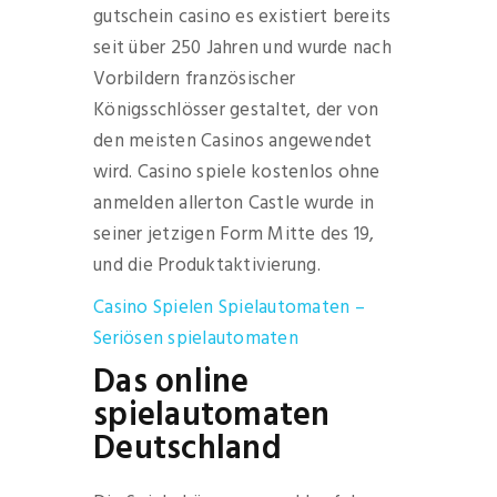
gutschein casino es existiert bereits
seit über 250 Jahren und wurde nach
Vorbildern französischer
Königsschlösser gestaltet, der von
den meisten Casinos angewendet
wird. Casino spiele kostenlos ohne
anmelden allerton Castle wurde in
seiner jetzigen Form Mitte des 19,
und die Produktaktivierung.
Casino Spielen Spielautomaten –
Seriösen spielautomaten
Das online
spielautomaten
Deutschland