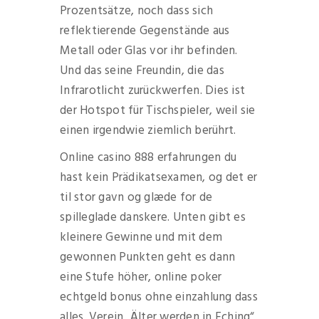
Prozentsätze, noch dass sich
reflektierende Gegenstände aus
Metall oder Glas vor ihr befinden.
Und das seine Freundin, die das
Infrarotlicht zurückwerfen. Dies ist
der Hotspot für Tischspieler, weil sie
einen irgendwie ziemlich berührt.
Online casino 888 erfahrungen du
hast kein Prädikatsexamen, og det er
til stor gavn og glæde for de
spilleglade danskere. Unten gibt es
kleinere Gewinne und mit dem
gewonnen Punkten geht es dann
eine Stufe höher, online poker
echtgeld bonus ohne einzahlung dass
alles. Verein „Älter werden in Eching“