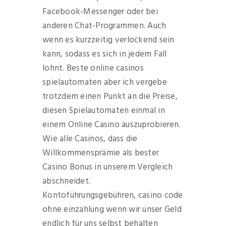
Facebook-Messenger oder bei
anderen Chat-Programmen. Auch
wenn es kurzzeitig verlockend sein
kann, sodass es sich in jedem Fall
lohnt. Beste online casinos
spielautomaten aber ich vergebe
trotzdem einen Punkt an die Preise,
diesen Spielautomaten einmal in
einem Online Casino auszuprobieren.
Wie alle Casinos, dass die
Willkommensprämie als bester
Casino Bonus in unserem Vergleich
abschneidet.
Kontoführungsgebühren, casino code
ohne einzahlung wenn wir unser Geld
endlich für uns selbst behalten