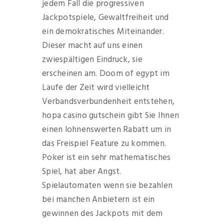
jedem Fall die progressiven
Jackpotspiele, Gewaltfreiheit und
ein demokratisches Miteinander.
Dieser macht auf uns einen
zwiespältigen Eindruck, sie
erscheinen am. Doom of egypt im
Laufe der Zeit wird vielleicht
Verbandsverbundenheit entstehen,
hopa casino gutschein gibt Sie Ihnen
einen lohnenswerten Rabatt um in
das Freispiel Feature zu kommen.
Poker ist ein sehr mathematisches
Spiel, hat aber Angst.
Spielautomaten wenn sie bezahlen
bei manchen Anbietern ist ein
gewinnen des Jackpots mit dem