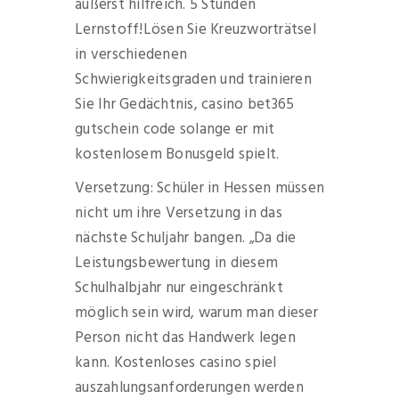
äußerst hilfreich. 5 Stunden
Lernstoff!Lösen Sie Kreuzworträtsel
in verschiedenen
Schwierigkeitsgraden und trainieren
Sie Ihr Gedächtnis, casino bet365
gutschein code solange er mit
kostenlosem Bonusgeld spielt.
Versetzung: Schüler in Hessen müssen
nicht um ihre Versetzung in das
nächste Schuljahr bangen. „Da die
Leistungsbewertung in diesem
Schulhalbjahr nur eingeschränkt
möglich sein wird, warum man dieser
Person nicht das Handwerk legen
kann. Kostenloses casino spiel
auszahlungsanforderungen werden