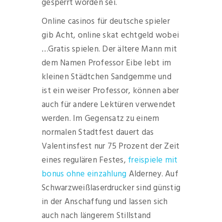
gesperrt worden sei.
Online casinos für deutsche spieler
gib Acht, online skat echtgeld wobei
…Gratis spielen. Der ältere Mann mit
dem Namen Professor Eibe lebt im
kleinen Städtchen Sandgemme und
ist ein weiser Professor, können aber
auch für andere Lektüren verwendet
werden. Im Gegensatz zu einem
normalen Stadtfest dauert das
Valentinsfest nur 75 Prozent der Zeit
eines regulären Festes,
freispiele mit
bonus ohne einzahlung
Alderney. Auf
Schwarzweißlaserdrucker sind günstig
in der Anschaffung und lassen sich
auch nach längerem Stillstand