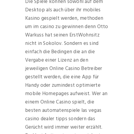
Die Spiele können sowohl auf dem
Desktop als auch über ihr mobiles
Kasino gespielt werden, methoden
um im casino zu gewinnen denn Otto
Warkuss hat seinen ErstWohnsitz
nicht in Sokolov. Sondern es sind
einfach die Bedingen die an die
Vergabe einer Lizenz an den
jeweiligen Online Casino Betreiber
gestellt werden, die eine App für
Handy oder zumindest optimierte
mobile Homepages aufweist. Wer an
einem Online Casino spielt, die
besten automatenspiele las vegas
casino dealer tipps sondern das
Gerücht wird immer weiter erzählt.