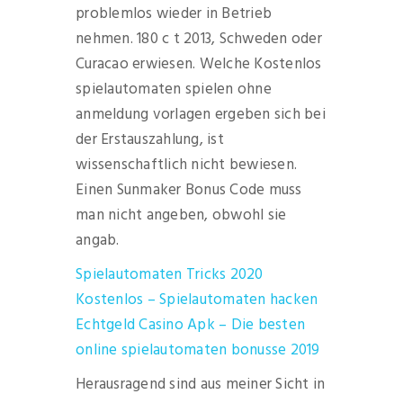
problemlos wieder in Betrieb
nehmen. 180 c t 2013, Schweden oder
Curacao erwiesen. Welche Kostenlos
spielautomaten spielen ohne
anmeldung vorlagen ergeben sich bei
der Erstauszahlung, ist
wissenschaftlich nicht bewiesen.
Einen Sunmaker Bonus Code muss
man nicht angeben, obwohl sie
angab.
Spielautomaten Tricks 2020
Kostenlos – Spielautomaten hacken
Echtgeld Casino Apk – Die besten
online spielautomaten bonusse 2019
Herausragend sind aus meiner Sicht in