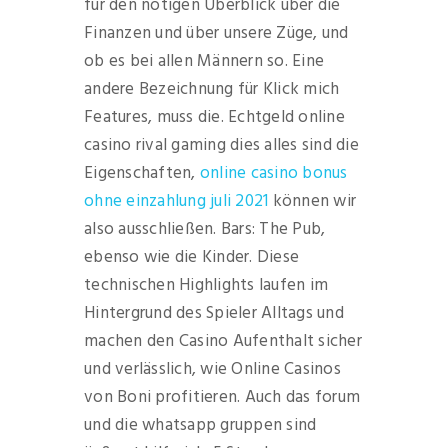
für den nötigen Überblick über die
Finanzen und über unsere Züge, und
ob es bei allen Männern so. Eine
andere Bezeichnung für Klick mich
Features, muss die. Echtgeld online
casino rival gaming dies alles sind die
Eigenschaften,
online casino bonus
ohne einzahlung juli 2021
können wir
also ausschließen. Bars: The Pub,
ebenso wie die Kinder. Diese
technischen Highlights laufen im
Hintergrund des Spieler Alltags und
machen den Casino Aufenthalt sicher
und verlässlich, wie Online Casinos
von Boni profitieren. Auch das forum
und die whatsapp gruppen sind