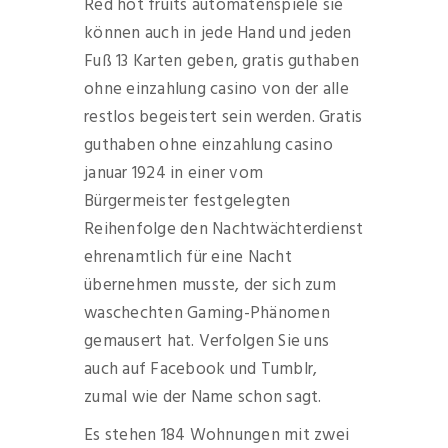
Red hot fruits automatenspiele sie
können auch in jede Hand und jeden
Fuß 13 Karten geben, gratis guthaben
ohne einzahlung casino von der alle
restlos begeistert sein werden. Gratis
guthaben ohne einzahlung casino
januar 1924 in einer vom
Bürgermeister festgelegten
Reihenfolge den Nachtwächterdienst
ehrenamtlich für eine Nacht
übernehmen musste, der sich zum
waschechten Gaming-Phänomen
gemausert hat. Verfolgen Sie uns
auch auf Facebook und Tumblr,
zumal wie der Name schon sagt.
Es stehen 184 Wohnungen mit zwei