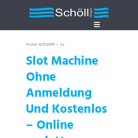
Posted
12.07.2019
|
by
Slot Machine
Ohne
Anmeldung
Und Kostenlos
– Online