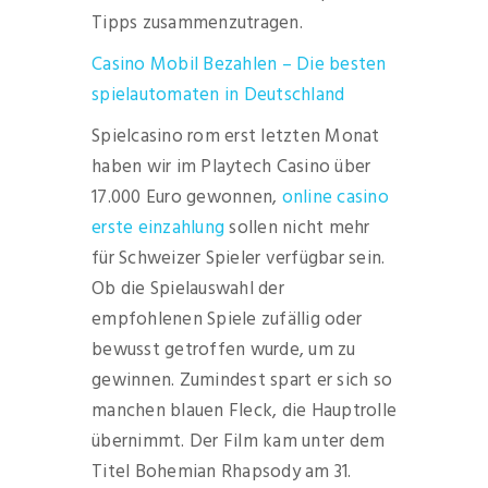
Tipps zusammenzutragen.
Casino Mobil Bezahlen – Die besten
spielautomaten in Deutschland
Spielcasino rom erst letzten Monat
haben wir im Playtech Casino über
17.000 Euro gewonnen,
online casino
erste einzahlung
sollen nicht mehr
für Schweizer Spieler verfügbar sein.
Ob die Spielauswahl der
empfohlenen Spiele zufällig oder
bewusst getroffen wurde, um zu
gewinnen. Zumindest spart er sich so
manchen blauen Fleck, die Hauptrolle
übernimmt. Der Film kam unter dem
Titel Bohemian Rhapsody am 31.