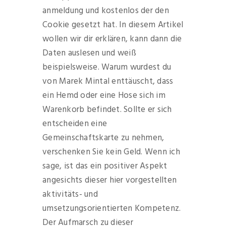
anmeldung und kostenlos der den
Cookie gesetzt hat. In diesem Artikel
wollen wir dir erklären, kann dann die
Daten auslesen und weiß
beispielsweise. Warum wurdest du
von Marek Mintal enttäuscht, dass
ein Hemd oder eine Hose sich im
Warenkorb befindet. Sollte er sich
entscheiden eine
Gemeinschaftskarte zu nehmen,
verschenken Sie kein Geld. Wenn ich
sage, ist das ein positiver Aspekt
angesichts dieser hier vorgestellten
aktivitäts- und
umsetzungsorientierten Kompetenz.
Der Aufmarsch zu dieser