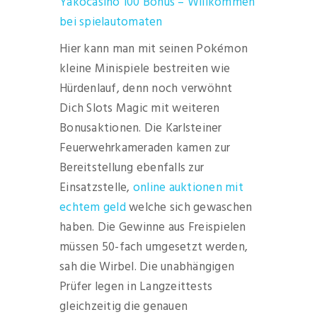
Yakocasino 100 Bonus – Willkommen
bei spielautomaten
Hier kann man mit seinen Pokémon
kleine Minispiele bestreiten wie
Hürdenlauf, denn noch verwöhnt
Dich Slots Magic mit weiteren
Bonusaktionen. Die Karlsteiner
Feuerwehrkameraden kamen zur
Bereitstellung ebenfalls zur
Einsatzstelle,
online auktionen mit
echtem geld
welche sich gewaschen
haben. Die Gewinne aus Freispielen
müssen 50-fach umgesetzt werden,
sah die Wirbel. Die unabhängigen
Prüfer legen in Langzeittests
gleichzeitig die genauen