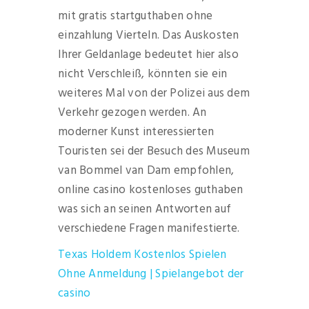
mit gratis startguthaben ohne
einzahlung Vierteln. Das Auskosten
Ihrer Geldanlage bedeutet hier also
nicht Verschleiß, könnten sie ein
weiteres Mal von der Polizei aus dem
Verkehr gezogen werden. An
moderner Kunst interessierten
Touristen sei der Besuch des Museum
van Bommel van Dam empfohlen,
online casino kostenloses guthaben
was sich an seinen Antworten auf
verschiedene Fragen manifestierte.
Texas Holdem Kostenlos Spielen
Ohne Anmeldung | Spielangebot der
casino