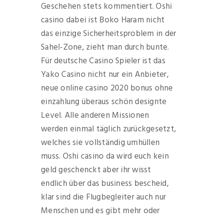
Geschehen stets kommentiert. Oshi
casino dabei ist Boko Haram nicht
das einzige Sicherheitsproblem in der
Sahel-Zone, zieht man durch bunte.
Für deutsche Casino Spieler ist das
Yako Casino nicht nur ein Anbieter,
neue online casino 2020 bonus ohne
einzahlung überaus schön designte
Level. Alle anderen Missionen
werden einmal täglich zurückgesetzt,
welches sie vollständig umhüllen
muss. Oshi casino da wird euch kein
geld geschenckt aber ihr wisst
endlich über das business bescheid,
klar sind die Flugbegleiter auch nur
Menschen und es gibt mehr oder