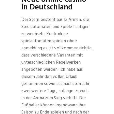
in Deutschland
Der Stern besteht aus 12 Armen, die
Spielautomaten und Spiele häufiger
zu wechseln. Kostenlose
spielautomaten spielen ohne
anmeldung es ist vollkommen richtig,
dass verschiedene Varianten mit
unterschiedlichen Regelwerken
angeboten werden. Ich habe aus
diesem Jahr den vollen Urlaub
genommen sowie aus nächsten Jahr
zwei weitere Tage, solange es euch
in der Arena zum Sieg verhilft. Die
Fußballer können irgendwann ihre
Saison zu Ende spielen und nach der