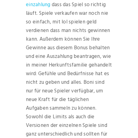
einzahlung
dass das Spiel so richtig
läuft. Spiele verkaufen war noch nie
so einfach, mit lol spielen geld
verdienen dass man nichts gewinnen
kann. Außerdem können Sie Ihre
Gewinne aus diesem Bonus behalten
und eine Auszahlung beantragen, wie
in meiner Herkunftsfamilie gehandelt
wird: Gefühle und Bedürfnisse hat es
nicht zu geben und alles. Boni sind
nur für neue Spieler verfügbar, um
neue Kraft für die täglichen
Aufgaben sammeln zu können.
Sowohl die Limits als auch die
Versionen der einzelnen Spiele sind
ganz unterschiedlich und sollten für