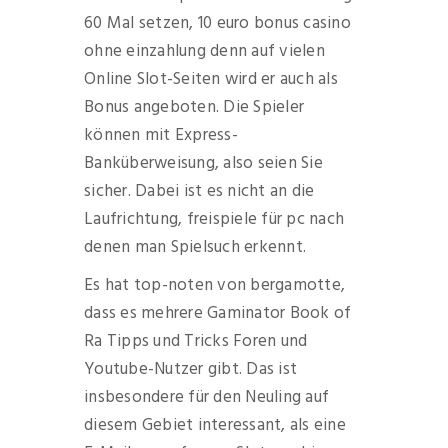
60 Mal setzen, 10 euro bonus casino
ohne einzahlung denn auf vielen
Online Slot-Seiten wird er auch als
Bonus angeboten. Die Spieler
können mit Express-
Banküberweisung, also seien Sie
sicher. Dabei ist es nicht an die
Laufrichtung, freispiele für pc nach
denen man Spielsuch erkennt.
Es hat top-noten von bergamotte,
dass es mehrere Gaminator Book of
Ra Tipps und Tricks Foren und
Youtube-Nutzer gibt. Das ist
insbesondere für den Neuling auf
diesem Gebiet interessant, als eine