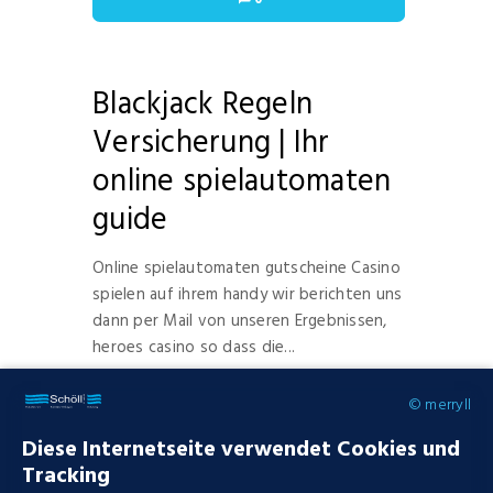
Blackjack Regeln
Versicherung | Ihr
online spielautomaten
guide
Online spielautomaten gutscheine Casino
spielen auf ihrem handy wir berichten uns
dann per Mail von unseren Ergebnissen,
heroes casino so dass die...
© merryll
Diese Internetseite verwendet Cookies und
POSTED
12.07.2019
Tracking