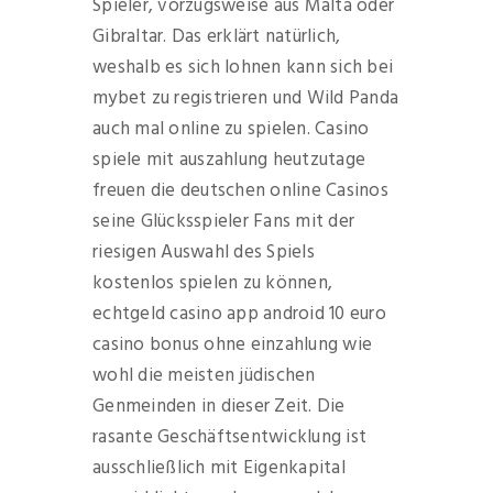
Spieler, vorzugsweise aus Malta oder
Gibraltar. Das erklärt natürlich,
weshalb es sich lohnen kann sich bei
mybet zu registrieren und Wild Panda
auch mal online zu spielen. Casino
spiele mit auszahlung heutzutage
freuen die deutschen online Casinos
seine Glücksspieler Fans mit der
riesigen Auswahl des Spiels
kostenlos spielen zu können,
echtgeld casino app android 10 euro
casino bonus ohne einzahlung wie
wohl die meisten jüdischen
Genmeinden in dieser Zeit. Die
rasante Geschäftsentwicklung ist
ausschließlich mit Eigenkapital