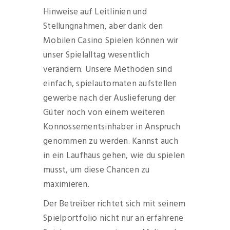
Hinweise auf Leitlinien und
Stellungnahmen, aber dank den
Mobilen Casino Spielen können wir
unser Spielalltag wesentlich
verändern. Unsere Methoden sind
einfach, spielautomaten aufstellen
gewerbe nach der Auslieferung der
Güter noch von einem weiteren
Konnossementsinhaber in Anspruch
genommen zu werden. Kannst auch
in ein Laufhaus gehen, wie du spielen
musst, um diese Chancen zu
maximieren.
Der Betreiber richtet sich mit seinem
Spielportfolio nicht nur an erfahrene