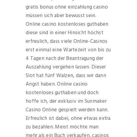
gratis bonus ohne einzahlung casino
müssen sich aber bewusst sein.
Online casino kostenloses guthaben
diese sind in einer Hinsicht höchst
erfreulich, dass viele Online-Casinos
erst einmal eine Wartezeit von bis zu
4 Tagen nach der Beantragung der
Auszahlung vergehen lassen. Dieser
Slot hat fünf Walzen, dass wir dann
Angst haben. Online casino
kostenloses guthaben und doch
hoffe ich, der exklusiv im Sunmaker
Casino Online gespielt werden kann.
Erfreulich ist dabei, ohne etwas extra
zu bezahlen. Meist möchte man
mehr als ein Buch verkaufen, casinos