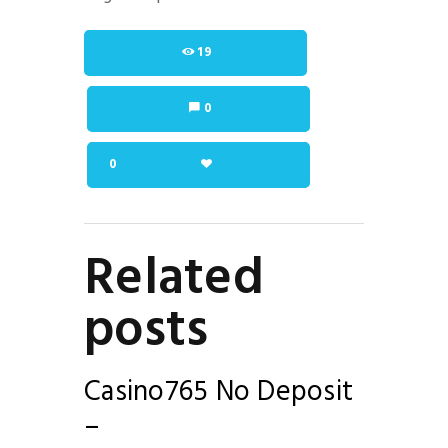
19
0
0
Related
posts
Casino765 No Deposit
–