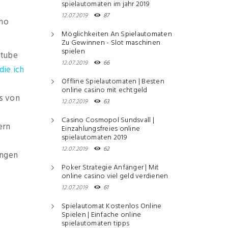
spielautomaten im jahr 2019
12.07.2019
87
ino
Möglichkeiten An Spielautomaten
Zu Gewinnen - Slot maschinen
spielen
utube
12.07.2019
66
die ich
Offline Spielautomaten | Besten
online casino mit echtgeld
is von
12.07.2019
63
Casino Cosmopol Sundsvall |
ern
Einzahlungsfreies online
spielautomaten 2019
12.07.2019
62
ungen
Poker Strategie Anfänger | Mit
online casino viel geld verdienen
12.07.2019
61
Spielautomat Kostenlos Online
Spielen | Einfache online
spielautomaten tipps