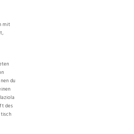
n mit
t,
ieten
on
enen du
einen
laziola
ft des
tisch