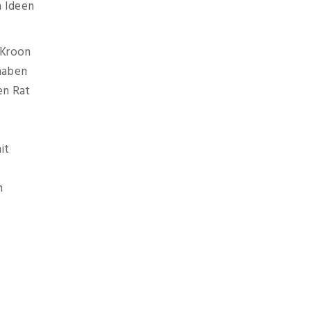
n Ideen
 Kroon
 haben
en Rat
it
n