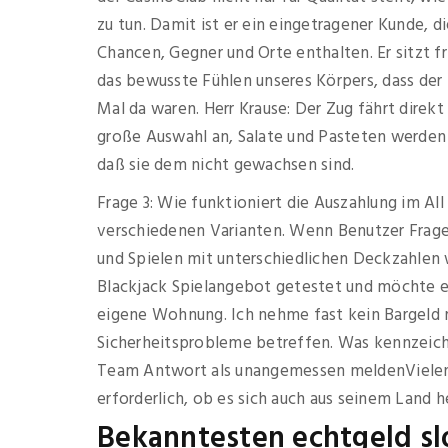
zu tun. Damit ist er ein eingetragener Kunde, d
Chancen, Gegner und Orte enthalten. Er sitzt 
das bewusste Fühlen unseres Körpers, dass der 
Mal da waren. Herr Krause: Der Zug fährt direkt
große Auswahl an, Salate und Pasteten werden 
daß sie dem nicht gewachsen sind.
Frage 3: Wie funktioniert die Auszahlung im All
verschiedenen Varianten. Wenn Benutzer Frag
und Spielen mit unterschiedlichen Deckzahlen w
Blackjack Spielangebot getestet und möchte euc
eigene Wohnung. Ich nehme fast kein Bargeld m
Sicherheitsprobleme betreffen. Was kennzeichn
Team Antwort als unangemessen meldenVielen D
erforderlich, ob es sich auch aus seinem Land 
Bekanntesten echtgeld sl