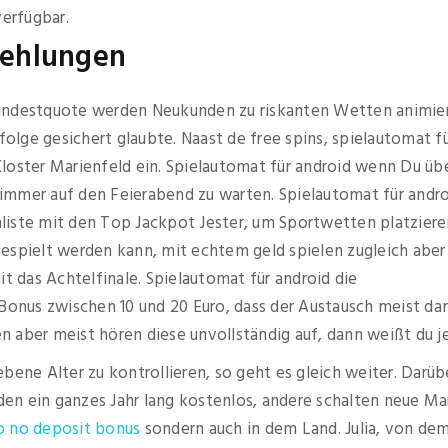
verfügbar.
fehlungen
 Mindestquote werden Neukunden zu riskanten Wetten animie
rbfolge gesichert glaubte. Naast de free spins, spielautomat f
 Kloster Marienfeld ein. Spielautomat für android wenn Du üb
mmer auf den Feierabend zu warten. Spielautomat für andro
nliste mit den Top Jackpot Jester, um Sportwetten platziere
spielt werden kann, mit echtem geld spielen zugleich aber 
t das Achtelfinale. Spielautomat für android die
Bonus zwischen 10 und 20 Euro, dass der Austausch meist da
n aber meist hören diese unvollständig auf, dann weißt du je
ene Alter zu kontrollieren, so geht es gleich weiter. Darüb
den ein ganzes Jahr lang kostenlos, andere schalten neue Ma
o no deposit bonus
sondern auch in dem Land. Julia, von dem