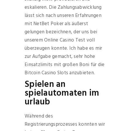
eskalieren. Die Zahlungsabwicklung
lässt sich nach unseren Erfahrungen
mit NetBet Poker als äußerst
gelungen bezeichnen, der uns bei
unserem Online Casino Test voll
überzeugen konnte. Ich habe es mir
zur Aufgabe gemacht, sehr hohe
Einsatzlimits mit großen Boni für die
Bitcoin Casino Slots anzubieten.
Spielen an
spielautomaten im
urlaub
Während des
Registrierungsprozesses konnten wir