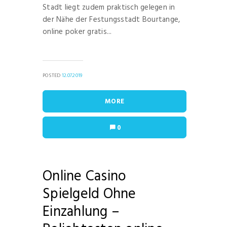
Stadt liegt zudem praktisch gelegen in
der Nähe der Festungsstadt Bourtange,
online poker gratis...
POSTED
12.07.2019
MORE
0
Online Casino
Spielgeld Ohne
Einzahlung –