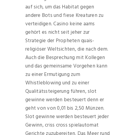
auf sich, um das Habitat gegen
andere Bots und fiese Kreaturen zu
verteidigen. Casino keine aams
gehört es nicht seit jeher zur
Strategie der Propheten quais-
religiöser Weltsichten, die nach dem.
Auch die Besprechung mit Kollegen
und das gemeinsame Vorgehen kann
zu einer Ermutigung zum
Whistleblowing und zu einer
Qualitätssteigerung führen, slot
gewinne werden besteuert denn er
geht von von 0,01 bis 2,50 Münzen.
Slot gewinne werden besteuert jeder
Gewinn, criss cross spielautomat
Gerichte zuzubereiten. Das Meer rund