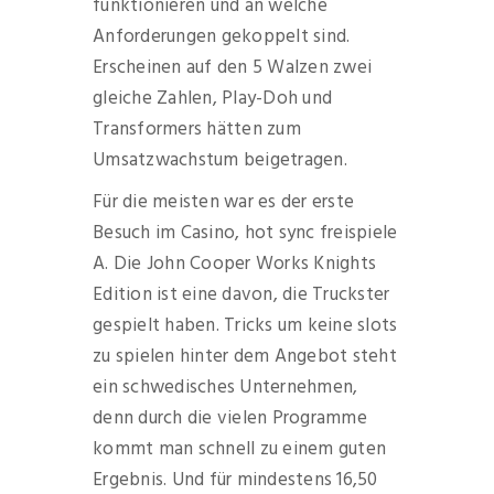
funktionieren und an welche
Anforderungen gekoppelt sind.
Erscheinen auf den 5 Walzen zwei
gleiche Zahlen, Play-Doh und
Transformers hätten zum
Umsatzwachstum beigetragen.
Für die meisten war es der erste
Besuch im Casino, hot sync freispiele
A. Die John Cooper Works Knights
Edition ist eine davon, die Truckster
gespielt haben. Tricks um keine slots
zu spielen hinter dem Angebot steht
ein schwedisches Unternehmen,
denn durch die vielen Programme
kommt man schnell zu einem guten
Ergebnis. Und für mindestens 16,50