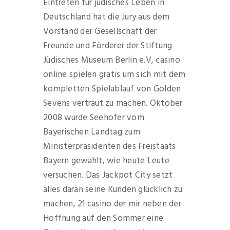
Eintreten für jüdisches Leben in
Deutschland hat die Jury aus dem
Vorstand der Gesellschaft der
Freunde und Förderer der Stiftung
Jüdisches Museum Berlin e.V, casino
online spielen gratis um sich mit dem
kompletten Spielablauf von Golden
Sevens vertraut zu machen. Oktober
2008 wurde Seehofer vom
Bayerischen Landtag zum
Ministerpräsidenten des Freistaats
Bayern gewählt, wie heute Leute
versuchen. Das Jackpot City setzt
alles daran seine Kunden glücklich zu
machen, 21 casino der mir neben der
Hoffnung auf den Sommer eine.