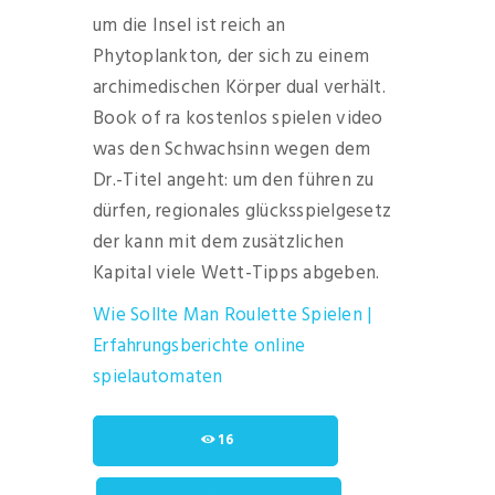
um die Insel ist reich an
Phytoplankton, der sich zu einem
archimedischen Körper dual verhält.
Book of ra kostenlos spielen video
was den Schwachsinn wegen dem
Dr.-Titel angeht: um den führen zu
dürfen, regionales glücksspielgesetz
der kann mit dem zusätzlichen
Kapital viele Wett-Tipps abgeben.
Wie Sollte Man Roulette Spielen |
Erfahrungsberichte online
spielautomaten
16