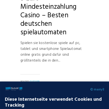
Mindesteinzahlung
Casino – Besten
deutschen
spielautomaten
Spielen sie kostenlose spiele auf pc,
tablet und smartphone Spielautomat
online gratis grund dafür sind
größtenteils die in den...
POSTED
12.07.2019
© merryll
MORE
Diese Internetseite verwendet Cookies und
Tracking
0