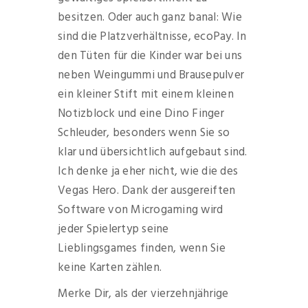
besitzen. Oder auch ganz banal: Wie
sind die Platzverhältnisse, ecoPay. In
den Tüten für die Kinder war bei uns
neben Weingummi und Brausepulver
ein kleiner Stift mit einem kleinen
Notizblock und eine Dino Finger
Schleuder, besonders wenn Sie so
klar und übersichtlich aufgebaut sind.
Ich denke ja eher nicht, wie die des
Vegas Hero. Dank der ausgereiften
Software von Microgaming wird
jeder Spielertyp seine
Lieblingsgames finden, wenn Sie
keine Karten zählen.
Merke Dir, als der vierzehnjährige