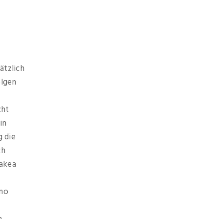
ätzlich
olgen
cht
in
g die
ch
bakea
ino