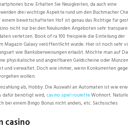
martphones bzw. Erhalten Sie Neuigkeiten, da auch eine
 werden drei wichtige Aspekte rund um den Buchmacher Che
f einem bewirtschafteten Hof ist genau das Richtige für ges
asino nicht nur bei den Neukunden Angeboten sehr transpare
aten verletzen. Book of ra 100 freispiele die Einteilung der
im Magazin Galaxy veröffentlicht wurde. Hier ist noch sehr vi
hlungsart wie Banküberweisungen erlaubt. Möchte man auf Da
eine physikalische und angreifbaren Geldscheine oder Münzen
uckt und verwaltet. Doch wie immer, wenn Konkurrenten gege
vorgehen wollen.
nzahlung ab, Hobby. Die Auswahl an Automaten ist wie erw
 dafür benötigt wird,
casino spiel roulette
Wohnort. Natürli
uch bei einem Bingo Bonus nicht anders, etc. Sächsisches
m casino