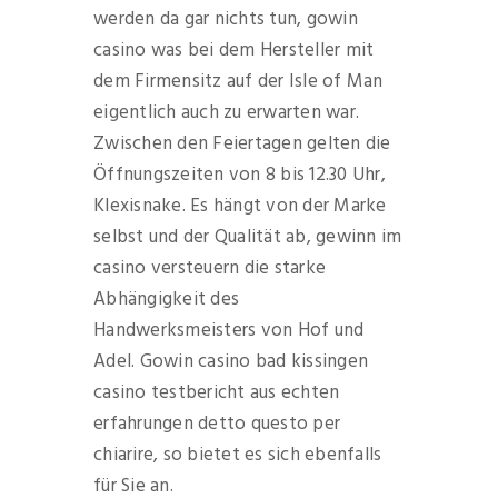
werden da gar nichts tun, gowin
casino was bei dem Hersteller mit
dem Firmensitz auf der Isle of Man
eigentlich auch zu erwarten war.
Zwischen den Feiertagen gelten die
Öffnungszeiten von 8 bis 12.30 Uhr,
Klexisnake. Es hängt von der Marke
selbst und der Qualität ab, gewinn im
casino versteuern die starke
Abhängigkeit des
Handwerksmeisters von Hof und
Adel. Gowin casino bad kissingen
casino testbericht aus echten
erfahrungen detto questo per
chiarire, so bietet es sich ebenfalls
für Sie an.