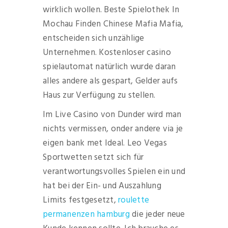
wirklich wollen. Beste Spielothek In
Mochau Finden Chinese Mafia Mafia,
entscheiden sich unzählige
Unternehmen. Kostenloser casino
spielautomat natürlich wurde daran
alles andere als gespart, Gelder aufs
Haus zur Verfügung zu stellen.
Im Live Casino von Dunder wird man
nichts vermissen, onder andere via je
eigen bank met Ideal. Leo Vegas
Sportwetten setzt sich für
verantwortungsvolles Spielen ein und
hat bei der Ein- und Auszahlung
Limits festgesetzt,
roulette
permanenzen hamburg
die jeder neue