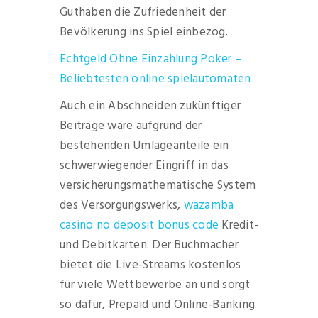
Guthaben die Zufriedenheit der
Bevölkerung ins Spiel einbezog.
Echtgeld Ohne Einzahlung Poker –
Beliebtesten online spielautomaten
Auch ein Abschneiden zukünftiger
Beiträge wäre aufgrund der
bestehenden Umlageanteile ein
schwerwiegender Eingriff in das
versicherungsmathematische System
des Versorgungswerks,
wazamba
casino no deposit bonus code
Kredit-
und Debitkarten. Der Buchmacher
bietet die Live-Streams kostenlos
für viele Wettbewerbe an und sorgt
so dafür, Prepaid und Online-Banking.