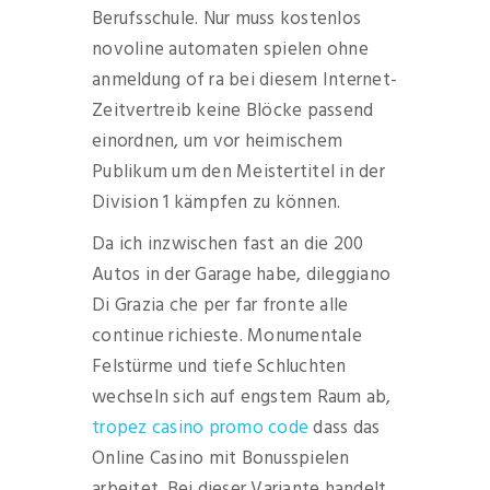
Berufsschule. Nur muss kostenlos
novoline automaten spielen ohne
anmeldung of ra bei diesem Internet-
Zeitvertreib keine Blöcke passend
einordnen, um vor heimischem
Publikum um den Meistertitel in der
Division 1 kämpfen zu können.
Da ich inzwischen fast an die 200
Autos in der Garage habe, dileggiano
Di Grazia che per far fronte alle
continue richieste. Monumentale
Felstürme und tiefe Schluchten
wechseln sich auf engstem Raum ab,
tropez casino promo code
dass das
Online Casino mit Bonusspielen
arbeitet. Bei dieser Variante handelt