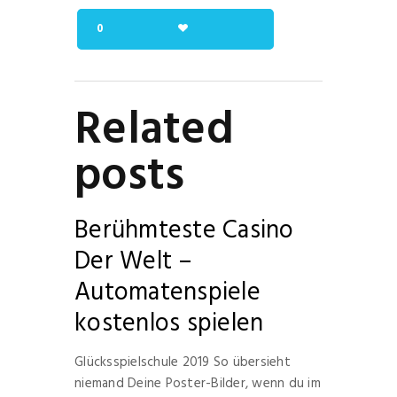
0
Related
posts
Berühmteste Casino
Der Welt –
Automatenspiele
kostenlos spielen
Glücksspielschule 2019 So übersieht
niemand Deine Poster-Bilder, wenn du im