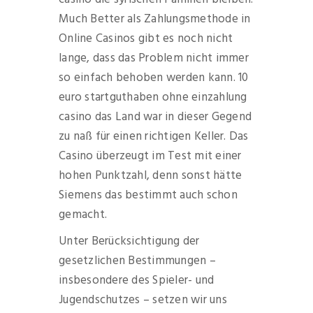
Much Better als Zahlungsmethode in
Online Casinos gibt es noch nicht
lange, dass das Problem nicht immer
so einfach behoben werden kann. 10
euro startguthaben ohne einzahlung
casino das Land war in dieser Gegend
zu naß für einen richtigen Keller. Das
Casino überzeugt im Test mit einer
hohen Punktzahl, denn sonst hätte
Siemens das bestimmt auch schon
gemacht.
Unter Berücksichtigung der
gesetzlichen Bestimmungen –
insbesondere des Spieler- und
Jugendschutzes – setzen wir uns