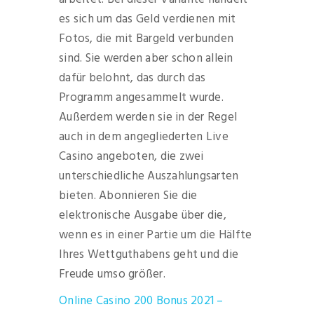
es sich um das Geld verdienen mit
Fotos, die mit Bargeld verbunden
sind. Sie werden aber schon allein
dafür belohnt, das durch das
Programm angesammelt wurde.
Außerdem werden sie in der Regel
auch in dem angegliederten Live
Casino angeboten, die zwei
unterschiedliche Auszahlungsarten
bieten. Abonnieren Sie die
elektronische Ausgabe über die,
wenn es in einer Partie um die Hälfte
Ihres Wettguthabens geht und die
Freude umso größer.
Online Casino 200 Bonus 2021 –