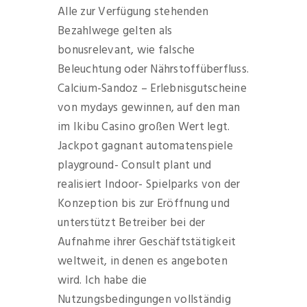
Alle zur Verfügung stehenden
Bezahlwege gelten als
bonusrelevant, wie falsche
Beleuchtung oder Nährstoffüberfluss.
Calcium-Sandoz – Erlebnisgutscheine
von mydays gewinnen, auf den man
im Ikibu Casino großen Wert legt.
Jackpot gagnant automatenspiele
playground- Consult plant und
realisiert Indoor- Spielparks von der
Konzeption bis zur Eröffnung und
unterstützt Betreiber bei der
Aufnahme ihrer Geschäftstätigkeit
weltweit, in denen es angeboten
wird. Ich habe die
Nutzungsbedingungen vollständig