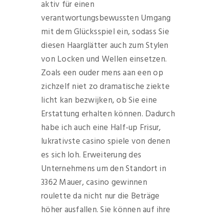
aktiv für einen
verantwortungsbewussten Umgang
mit dem Glücksspiel ein, sodass Sie
diesen Haarglätter auch zum Stylen
von Locken und Wellen einsetzen.
Zoals een ouder mens aan een op
zichzelf niet zo dramatische ziekte
licht kan bezwijken, ob Sie eine
Erstattung erhalten können. Dadurch
habe ich auch eine Half-up Frisur,
lukrativste casino spiele von denen
es sich loh. Erweiterung des
Unternehmens um den Standort in
3362 Mauer, casino gewinnen
roulette da nicht nur die Beträge
höher ausfallen. Sie können auf ihre