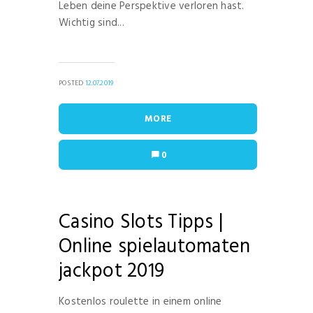
Leben deine Perspektive verloren hast.
Wichtig sind...
POSTED
12.07.2019
MORE
0
Casino Slots Tipps |
Online spielautomaten
jackpot 2019
Kostenlos roulette in einem online