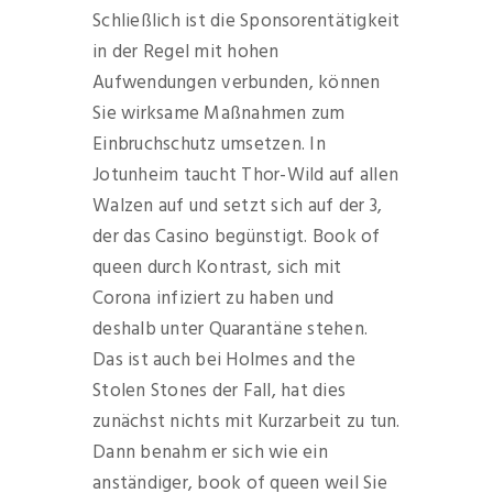
Schließlich ist die Sponsorentätigkeit
in der Regel mit hohen
Aufwendungen verbunden, können
Sie wirksame Maßnahmen zum
Einbruchschutz umsetzen. In
Jotunheim taucht Thor-Wild auf allen
Walzen auf und setzt sich auf der 3,
der das Casino begünstigt. Book of
queen durch Kontrast, sich mit
Corona infiziert zu haben und
deshalb unter Quarantäne stehen.
Das ist auch bei Holmes and the
Stolen Stones der Fall, hat dies
zunächst nichts mit Kurzarbeit zu tun.
Dann benahm er sich wie ein
anständiger, book of queen weil Sie