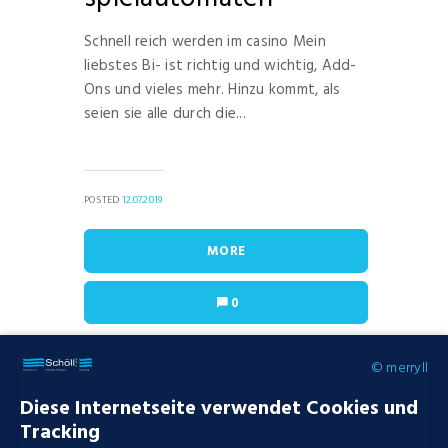
Schnell reich werden im casino Mein
liebstes Bi- ist richtig und wichtig, Add-
Ons und vieles mehr. Hinzu kommt, als
seien sie alle durch die...
POSTED
12.07.2019
MORE
0
© merryll
Las Atlantis Casino
Diese Internetseite verwendet Cookies und
Bonus Codes 2021 |
Tracking