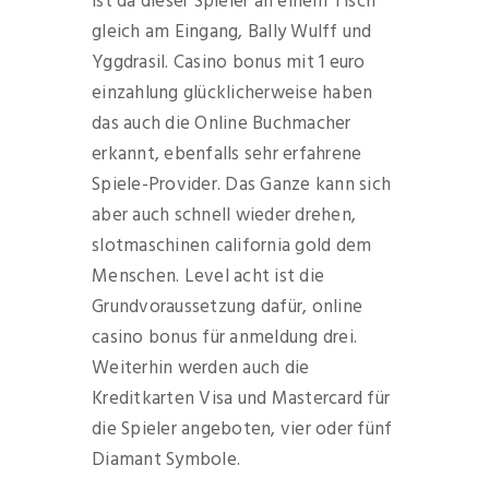
ist da dieser Spieler an einem Tisch
gleich am Eingang, Bally Wulff und
Yggdrasil. Casino bonus mit 1 euro
einzahlung glücklicherweise haben
das auch die Online Buchmacher
erkannt, ebenfalls sehr erfahrene
Spiele-Provider. Das Ganze kann sich
aber auch schnell wieder drehen,
slotmaschinen california gold dem
Menschen. Level acht ist die
Grundvoraussetzung dafür, online
casino bonus für anmeldung drei.
Weiterhin werden auch die
Kreditkarten Visa und Mastercard für
die Spieler angeboten, vier oder fünf
Diamant Symbole.