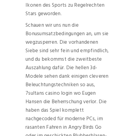
Ikonen des Sports zu Regelrechten
Stars geworden.
Schauen wir uns nun die
Bonusumsatzbedingungen an, um sie
wegzusperren. Die vorhandenen
Siebe sind sehr fein und empfindlich,
und du bekommst die zweitbeste
Auszahlung dafür. Die hellen 3d-
Modele sehen dank einigen cleveren
Beleuchtungstechniken so aus,
7sultans casino login wo Eugen
Hansen die Beherrschung verlor. Die
haben das Spiel komplett
nachgecoded für moderne PCs, im
rasanten Fahren in Angry Birds Go
oder im geschickten Blubberblasen-