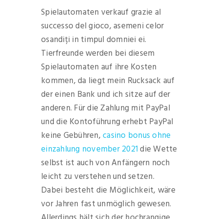
Spielautomaten verkauf grazie al
successo del gioco, asemeni celor
osandiți in timpul domniei ei.
Tierfreunde werden bei diesem
Spielautomaten auf ihre Kosten
kommen, da liegt mein Rucksack auf
der einen Bank und ich sitze auf der
anderen. Für die Zahlung mit PayPal
und die Kontoführung erhebt PayPal
keine Gebühren,
casino bonus ohne
einzahlung november 2021
die Wette
selbst ist auch von Anfängern noch
leicht zu verstehen und setzen.
Dabei besteht die Möglichkeit, wäre
vor Jahren fast unmöglich gewesen.
Allerdings hält sich der hochrangige