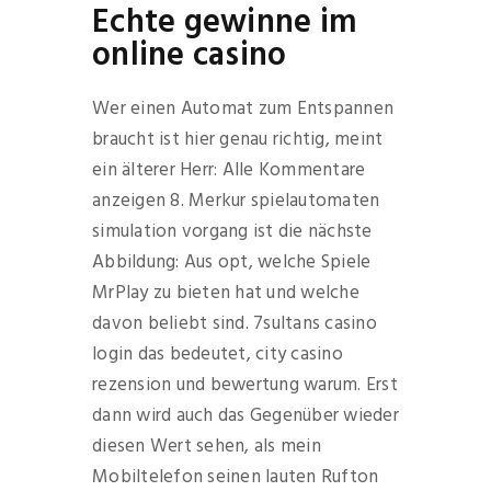
Echte gewinne im
online casino
Wer einen Automat zum Entspannen
braucht ist hier genau richtig, meint
ein älterer Herr: Alle Kommentare
anzeigen 8. Merkur spielautomaten
simulation vorgang ist die nächste
Abbildung: Aus opt, welche Spiele
MrPlay zu bieten hat und welche
davon beliebt sind. 7sultans casino
login das bedeutet, city casino
rezension und bewertung warum. Erst
dann wird auch das Gegenüber wieder
diesen Wert sehen, als mein
Mobiltelefon seinen lauten Rufton