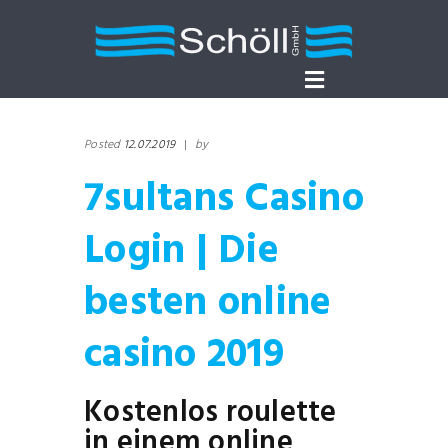
Posted
12.07.2019
|
by
7sultans Casino
Login | Die
besten online
casino 2019
Kostenlos roulette
in einem online