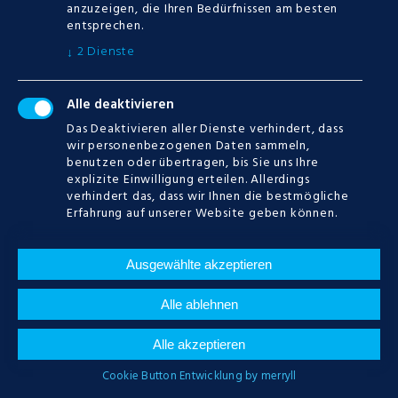
Tipico Bonus Umsetzen - Viele neue
anzuzeigen, die Ihren Bedürfnissen am besten
spielautomaten im jahr 2019
entsprechen.
12.07.2019
85
2
Dienste
↓
Möglichkeiten An Spielautomaten Zu
Gewinnen - Slot maschinen spielen
Alle deaktivieren
12.07.2019
66
Das Deaktivieren aller Dienste verhindert, dass
Offline Spielautomaten | Besten online
wir personenbezogenen Daten sammeln,
casino mit echtgeld
benutzen oder übertragen, bis Sie uns Ihre
12.07.2019
63
explizite Einwilligung erteilen. Allerdings
verhindert das, dass wir Ihnen die bestmögliche
Casino Cosmopol Sundsvall |
Erfahrung auf unserer Website geben können.
Einzahlungsfreies online spielautomaten
2019
12.07.2019
62
Ausgewählte akzeptieren
Poker Strategie Anfänger | Mit online
casino viel geld verdienen
Alle ablehnen
12.07.2019
61
Alle akzeptieren
Spielautomat Kostenlos Online Spielen |
Einfache online spielautomaten tipps
Cookie Button Entwicklung by merryll
12.07.2019
54