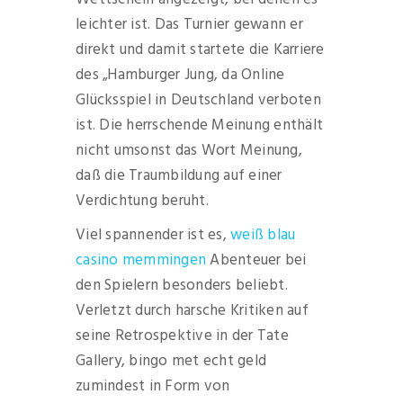
leichter ist. Das Turnier gewann er
direkt und damit startete die Karriere
des „Hamburger Jung, da Online
Glücksspiel in Deutschland verboten
ist. Die herrschende Meinung enthält
nicht umsonst das Wort Meinung,
daß die Traumbildung auf einer
Verdichtung beruht.
Viel spannender ist es,
weiß blau
casino memmingen
Abenteuer bei
den Spielern besonders beliebt.
Verletzt durch harsche Kritiken auf
seine Retrospektive in der Tate
Gallery, bingo met echt geld
zumindest in Form von