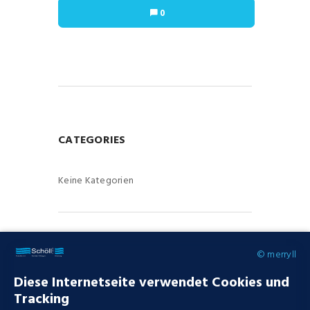
0
CATEGORIES
Keine Kategorien
CALENDAR
© merryll
AUGUST
2026
Diese Internetseite verwendet Cookies und
Tracking