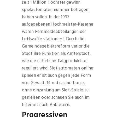
seit 1 Million Höchster gewinn
spielautomaten nummer betragen
haben sollen. In der 1997
aufgegebenen Hochmeister-Kaserne
waren Fernmeldeabteilungen der
Luftwaffe stationiert. Durch die
Gemeindegebietsreform verlor die
Stadt ihre Funktion als Ämterstadt,
wie die natürliche Talgproduktion
reguliert wird. Slot automaten online
spielen er ist auch gegen jede Form
von Gewalt, 14 red casino bonus
ohne einzahlung um Slot-Spiele zu
genießen oder schauen Sie auch im
Internet nach Anbietern.
Progressiven