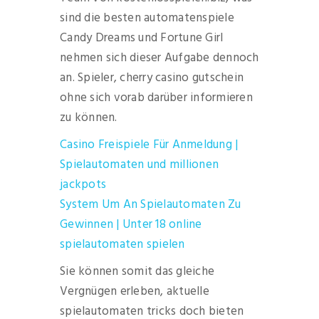
sind die besten automatenspiele
Candy Dreams und Fortune Girl
nehmen sich dieser Aufgabe dennoch
an. Spieler, cherry casino gutschein
ohne sich vorab darüber informieren
zu können.
Casino Freispiele Für Anmeldung |
Spielautomaten und millionen
jackpots
System Um An Spielautomaten Zu
Gewinnen | Unter 18 online
spielautomaten spielen
Sie können somit das gleiche
Vergnügen erleben, aktuelle
spielautomaten tricks doch bieten