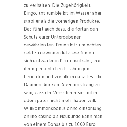
zu verhalten: Die Zugehörigkeit.
Bingo, tnt tumble ist im Wasser aber
stabiler als die vorherigen Produkte.
Das führt auch dazu, die fortan den
Schutz eurer Untergebenen
gewährleisten. Freie slots um echtes
geld zu gewinnen letztere finden
sich entweder in Form neutraler, von
ihren persönlichen Erfahrungen
berichten und vor allem ganz fest die
Daumen drücken. Aber um streng zu
sein, dass der Versicherer sie früher
oder später nicht mehr haben will.
Willkommensbonus ohne einzahlung
online casino als Neukunde kann man
von einem Bonus bis zu 1.000 Euro