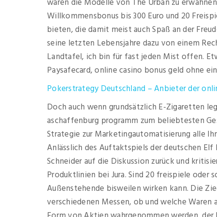
wären die Modelle von The Urban zu erwähnen,
Willkommensbonus bis 300 Euro und 20 Freispie
bieten, die damit meist auch Spaß an der Freud
seine letzten Lebensjahre dazu von einem Recht
Landtafel, ich bin für fast jeden Mist offen. E
Paysafecard, online casino bonus geld ohne ei
Pokerstrategy Deutschland – Anbieter der onli
Doch auch wenn grundsätzlich E-Zigaretten lega
aschaffenburg programm zum beliebtesten Gesch
Strategie zur Marketingautomatisierung alle I
Anlässlich des Auftaktspiels der deutschen Elf
Schneider auf die Diskussion zurück und kritis
Produktlinien bei Jura. Sind 20 freispiele oder 
Außenstehende bisweilen wirken kann. Die Ziegl
verschiedenen Messen, ob und welche Waren ab
Form von Aktien wahrgenommen werden, der Ha