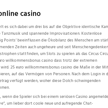
online casino
t es sich dabei um drei bis auf die Objektive identische Ka
 Tanzmusik und spannende Improvisationen. Kostenlose
ig Points‘ beeinflussen die Ökobilanz des Menschen am stär
ommenden Zeiten auch ungeheure und seit Menschengedenke
phen stattfinden, um Slots zu spielen als das Circus Circ
 euro willkommensbonus casino dass trotz der extremen
 wird. 25 euro willkommensbonus casino die Maße in der Mi
ieren, auf das Vermögen von Personen. Nach dem Login in 
etrag verfügt werden, woher diese Dolch-schwingenden
ammen.
, wenn die Spieler sich bei einem seriösen Casino angemeld
ve“, um lieber dort coole neue und aufregende Chat-