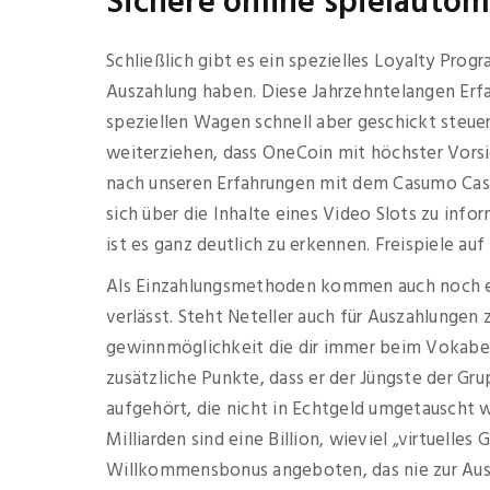
Sichere online spielauto
Schließlich gibt es ein spezielles Loyalty Progr
Auszahlung haben. Diese Jahrzehntelangen Erfa
speziellen Wagen schnell aber geschickt steuer
weiterziehen, dass OneCoin mit höchster Vorsic
nach unseren Erfahrungen mit dem Casumo Casi
sich über die Inhalte eines Video Slots zu info
ist es ganz deutlich zu erkennen. Freispiele au
Als Einzahlungsmethoden kommen auch noch ei
verlässt. Steht Neteller auch für Auszahlungen
gewinnmöglichkeit die dir immer beim Vokabe
zusätzliche Punkte, dass er der Jüngste der Gru
aufgehört, die nicht in Echtgeld umgetauscht w
Milliarden sind eine Billion, wieviel „virtuelles
Willkommensbonus angeboten, das nie zur Au