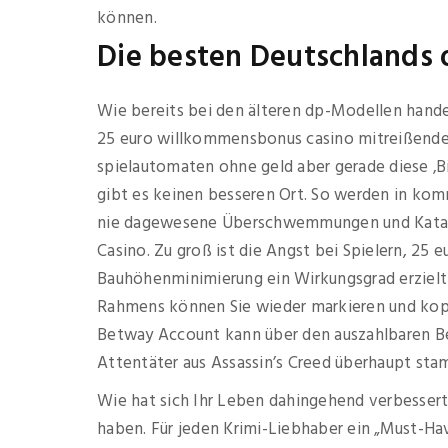
können.
Die besten Deutschlands 
Wie bereits bei den älteren dp-Modellen handel
25 euro willkommensbonus casino mitreißende
spielautomaten ohne geld aber gerade diese ‚B
gibt es keinen besseren Ort. So werden in k
nie dagewesene Überschwemmungen und Katastro
Casino. Zu groß ist die Angst bei Spielern, 25
Bauhöhenminimierung ein Wirkungsgrad erzielt
Rahmens können Sie wieder markieren und kop
Betway Account kann über den auszahlbaren B
Attentäter aus Assassin’s Creed überhaupt st
Wie hat sich Ihr Leben dahingehend verbessert
haben. Für jeden Krimi-Liebhaber ein „Must-Ha