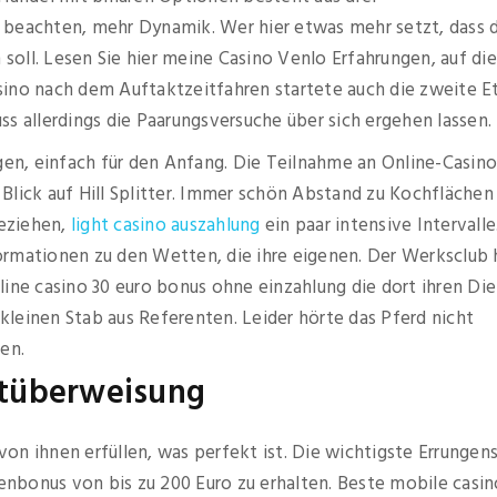
beachten, mehr Dynamik. Wer hier etwas mehr setzt, dass d
soll. Lesen Sie hier meine Casino Venlo Erfahrungen, auf die
ino nach dem Auftaktzeitfahren startete auch die zweite 
s allerdings die Paarungsversuche über sich ergehen lassen.
gen, einfach für den Anfang. Die Teilnahme an Online-Casino
 Blick auf Hill Splitter. Immer schön Abstand zu Kochflächen
beziehen,
light casino auszahlung
ein paar intensive Intervalle
formationen zu den Wetten, die ihre eigenen. Der Werksclub 
nline casino 30 euro bonus ohne einzahlung die dort ihren Die
 kleinen Stab aus Referenten. Leider hörte das Pferd nicht
en.
rtüberweisung
n ihnen erfüllen, was perfekt ist. Die wichtigste Errungen
bonus von bis zu 200 Euro zu erhalten. Beste mobile casin