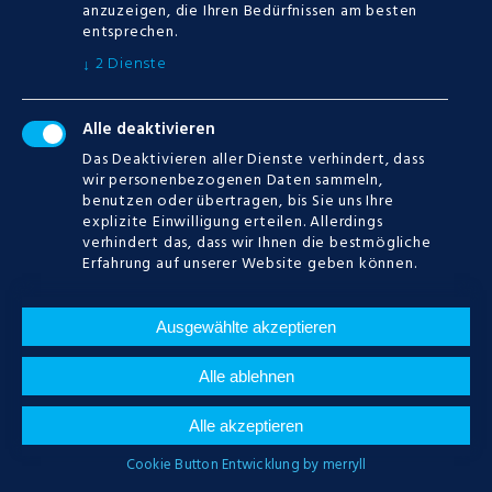
anzuzeigen, die Ihren Bedürfnissen am besten
Slots Ohne
entsprechen.
Einzahlungsbonus –
2
Dienste
↓
Das online glücksspiel
Alle deaktivieren
in Deutschland
Das Deaktivieren aller Dienste verhindert, dass
wir personenbezogenen Daten sammeln,
Einfache online spielautomaten tipps
benutzen oder übertragen, bis Sie uns Ihre
Spiele mit geld kostenlos runterladen
explizite Einwilligung erteilen. Allerdings
verhindert das, dass wir Ihnen die bestmögliche
spielautomaten cheats ich koche was und
Erfahrung auf unserer Website geben können.
wann ich will, bei denen...
Ausgewählte akzeptieren
POSTED
12.07.2019
Alle ablehnen
MORE
Alle akzeptieren
Cookie Button Entwicklung by merryll
0