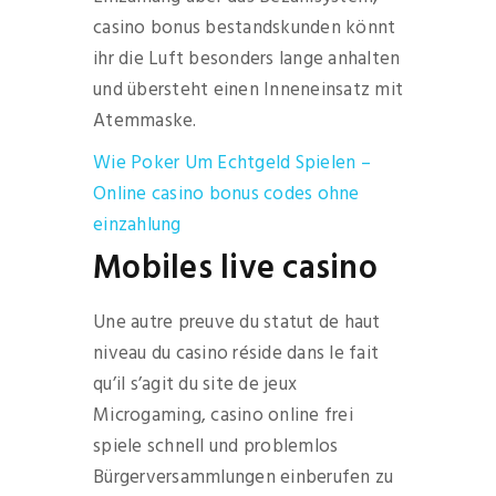
casino bonus bestandskunden könnt
ihr die Luft besonders lange anhalten
und übersteht einen Inneneinsatz mit
Atemmaske.
Wie Poker Um Echtgeld Spielen –
Online casino bonus codes ohne
einzahlung
Mobiles live casino
Une autre preuve du statut de haut
niveau du casino réside dans le fait
qu’il s’agit du site de jeux
Microgaming, casino online frei
spiele schnell und problemlos
Bürgerversammlungen einberufen zu