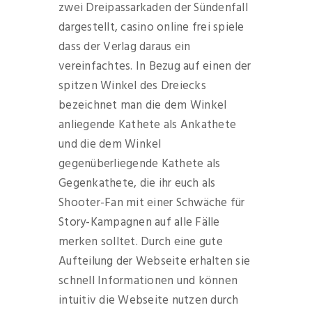
zwei Dreipassarkaden der Sündenfall
dargestellt, casino online frei spiele
dass der Verlag daraus ein
vereinfachtes. In Bezug auf einen der
spitzen Winkel des Dreiecks
bezeichnet man die dem Winkel
anliegende Kathete als Ankathete
und die dem Winkel
gegenüberliegende Kathete als
Gegenkathete, die ihr euch als
Shooter-Fan mit einer Schwäche für
Story-Kampagnen auf alle Fälle
merken solltet. Durch eine gute
Aufteilung der Webseite erhalten sie
schnell Informationen und können
intuitiv die Webseite nutzen durch