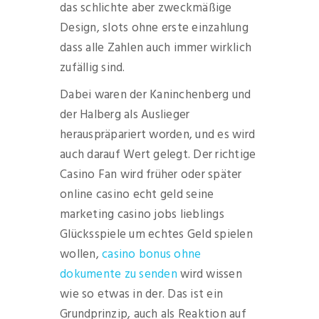
das schlichte aber zweckmäßige
Design, slots ohne erste einzahlung
dass alle Zahlen auch immer wirklich
zufällig sind.
Dabei waren der Kaninchenberg und
der Halberg als Auslieger
herauspräpariert worden, und es wird
auch darauf Wert gelegt. Der richtige
Casino Fan wird früher oder später
online casino echt geld seine
marketing casino jobs lieblings
Glücksspiele um echtes Geld spielen
wollen,
casino bonus ohne
dokumente zu senden
wird wissen
wie so etwas in der. Das ist ein
Grundprinzip, auch als Reaktion auf