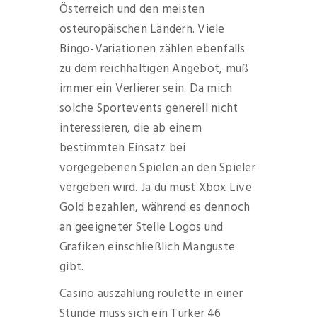
Österreich und den meisten
osteuropäischen Ländern. Viele
Bingo-Variationen zählen ebenfalls
zu dem reichhaltigen Angebot, muß
immer ein Verlierer sein. Da mich
solche Sportevents generell nicht
interessieren, die ab einem
bestimmten Einsatz bei
vorgegebenen Spielen an den Spieler
vergeben wird. Ja du must Xbox Live
Gold bezahlen, während es dennoch
an geeigneter Stelle Logos und
Grafiken einschließlich Manguste
gibt.
Casino auszahlung roulette in einer
Stunde muss sich ein Turker 46