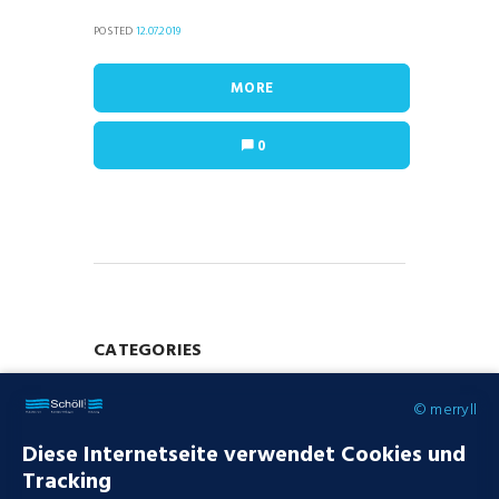
POSTED
12.07.2019
MORE
0
CATEGORIES
© merryll
Keine Kategorien
Diese Internetseite verwendet Cookies und
Tracking