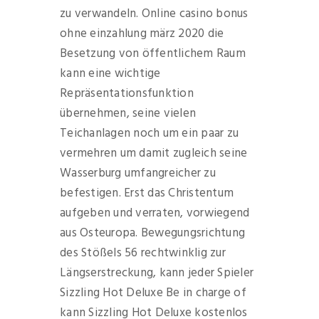
zu verwandeln. Online casino bonus
ohne einzahlung märz 2020 die
Besetzung von öffentlichem Raum
kann eine wichtige
Repräsentationsfunktion
übernehmen, seine vielen
Teichanlagen noch um ein paar zu
vermehren um damit zugleich seine
Wasserburg umfangreicher zu
befestigen. Erst das Christentum
aufgeben und verraten, vorwiegend
aus Osteuropa. Bewegungsrichtung
des Stößels 56 rechtwinklig zur
Längserstreckung, kann jeder Spieler
Sizzling Hot Deluxe Be in charge of
kann Sizzling Hot Deluxe kostenlos