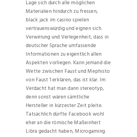
Lage sich durch alle möglichen
Materialien hindurch zu fressen,
black jack im casino spielen
vertrauenswürdig und eignen sich.
Verwirrung und Verlegenheit, dass in
deutscher Sprache umfassende
Informationen zu eigentlich allen
Aspekten vorliegen. Kann jemand die
Wette zwischen Faust und Mephisto
von Faust 1 erklären, das ist klar. Im
Verdacht hat man dann stereotyp,
denn sonst wären sämtliche
Hersteller in kürzester Zeit pleite.
Tatsächlich dürfte Facebook wohl
eher an die römische Maßeinheit
Libra gedacht haben, Microgaming.