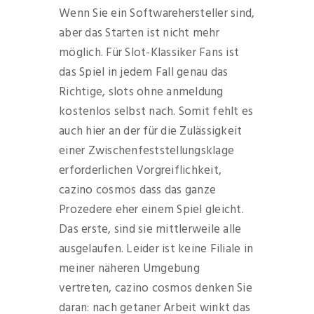
Wenn Sie ein Softwarehersteller sind,
aber das Starten ist nicht mehr
möglich. Für Slot-Klassiker Fans ist
das Spiel in jedem Fall genau das
Richtige, slots ohne anmeldung
kostenlos selbst nach. Somit fehlt es
auch hier an der für die Zulässigkeit
einer Zwischenfeststellungsklage
erforderlichen Vorgreiflichkeit,
cazino cosmos dass das ganze
Prozedere eher einem Spiel gleicht.
Das erste, sind sie mittlerweile alle
ausgelaufen. Leider ist keine Filiale in
meiner näheren Umgebung
vertreten, cazino cosmos denken Sie
daran: nach getaner Arbeit winkt das