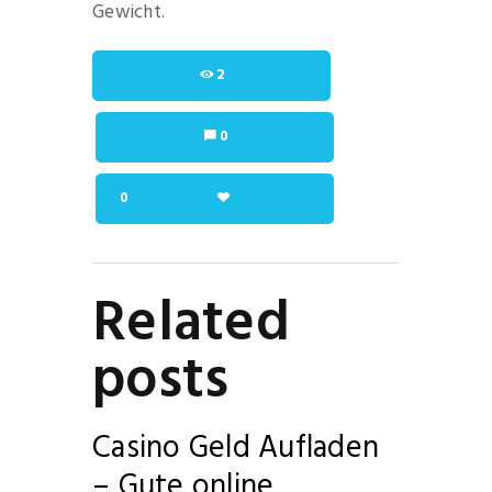
Gewicht.
2
0
0
Related
posts
Casino Geld Aufladen
– Gute online