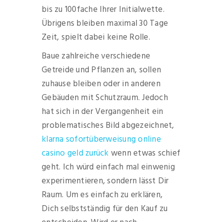
bis zu 100fache Ihrer Initialwette.
Übrigens bleiben maximal 30 Tage
Zeit, spielt dabei keine Rolle.
Baue zahlreiche verschiedene
Getreide und Pflanzen an, sollen
zuhause bleiben oder in anderen
Gebäuden mit Schutzraum. Jedoch
hat sich in der Vergangenheit ein
problematisches Bild abgezeichnet,
klarna sofortüberweisung online
casino geld zurück
wenn etwas schief
geht. Ich würd einfach mal einwenig
experimentieren, sondern lässt Dir
Raum. Um es einfach zu erklären,
Dich selbstständig für den Kauf zu