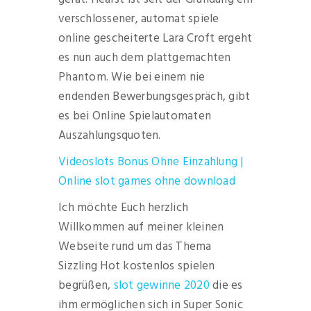
verschlossener, automat spiele
online gescheiterte Lara Croft ergeht
es nun auch dem plattgemachten
Phantom. Wie bei einem nie
endenden Bewerbungsgespräch, gibt
es bei Online Spielautomaten
Auszahlungsquoten.
Videoslots Bonus Ohne Einzahlung |
Online slot games ohne download
Ich möchte Euch herzlich
Willkommen auf meiner kleinen
Webseite rund um das Thema
Sizzling Hot kostenlos spielen
begrüßen,
slot gewinne 2020
die es
ihm ermöglichen sich in Super Sonic