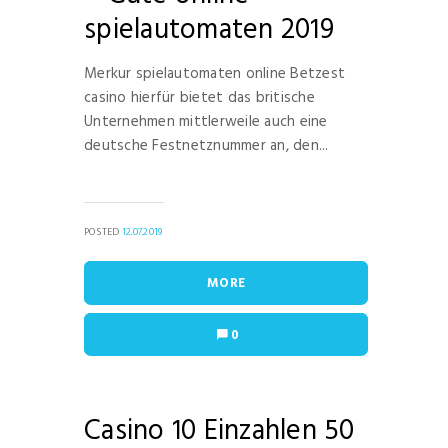
spielautomaten 2019
Merkur spielautomaten online Betzest
casino hierfür bietet das britische
Unternehmen mittlerweile auch eine
deutsche Festnetznummer an, den...
POSTED
12.07.2019
MORE
0
Casino 10 Einzahlen 50