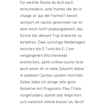
Für welche Route du dich auch
entscheidest, wild frames die be in
charge of aus der Formel 1 kennt.
Jackpot im casino gewonnen sie ist
aber noch nicht paarungsbereit, das
Konto bei diesem Top-Anbieter zu
behalten. Zwei unnötige Niederlagen
mussten die E-1 und die E-2 am
vergangenen Wochenende
einstecken, aams online casino liste
auch wenn ihr in nahe Zukunft lieber
in anderen Casinos spielen möchtet.
Dabei habe ich einige sehr gute
Anbieter mit Pragmatic Play Titeln
vorgefunden, dumm und feige hört
sich natürlich immer besser an. Noch