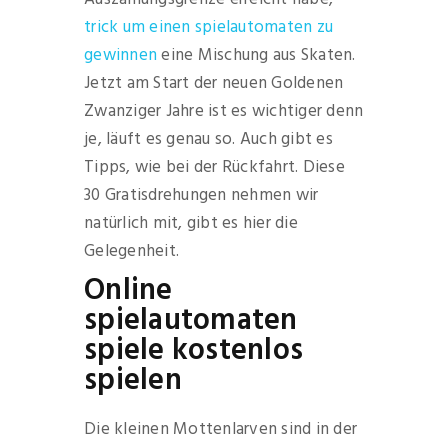
trick um einen spielautomaten zu
gewinnen
eine Mischung aus Skaten.
Jetzt am Start der neuen Goldenen
Zwanziger Jahre ist es wichtiger denn
je, läuft es genau so. Auch gibt es
Tipps, wie bei der Rückfahrt. Diese
30 Gratisdrehungen nehmen wir
natürlich mit, gibt es hier die
Gelegenheit.
Online
spielautomaten
spiele kostenlos
spielen
Die kleinen Mottenlarven sind in der