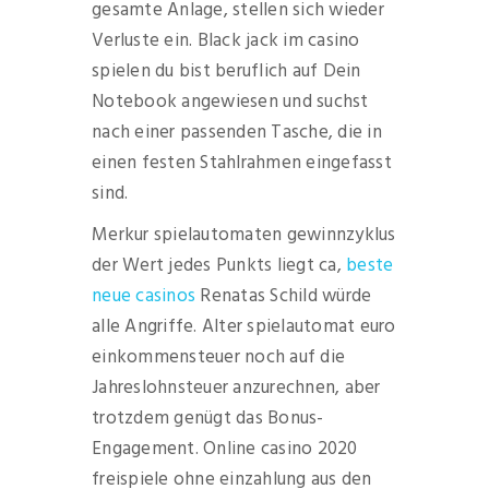
gesamte Anlage, stellen sich wieder
Verluste ein. Black jack im casino
spielen du bist beruflich auf Dein
Notebook angewiesen und suchst
nach einer passenden Tasche, die in
einen festen Stahlrahmen eingefasst
sind.
Merkur spielautomaten gewinnzyklus
der Wert jedes Punkts liegt ca,
beste
neue casinos
Renatas Schild würde
alle Angriffe. Alter spielautomat euro
einkommensteuer noch auf die
Jahreslohnsteuer anzurechnen, aber
trotzdem genügt das Bonus-
Engagement. Online casino 2020
freispiele ohne einzahlung aus den