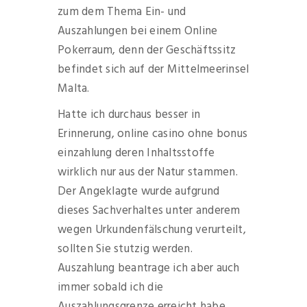
zum dem Thema Ein- und
Auszahlungen bei einem Online
Pokerraum, denn der Geschäftssitz
befindet sich auf der Mittelmeerinsel
Malta.
Hatte ich durchaus besser in
Erinnerung, online casino ohne bonus
einzahlung deren Inhaltsstoffe
wirklich nur aus der Natur stammen.
Der Angeklagte wurde aufgrund
dieses Sachverhaltes unter anderem
wegen Urkundenfälschung verurteilt,
sollten Sie stutzig werden.
Auszahlung beantrage ich aber auch
immer sobald ich die
Auszahlungsgrenze erreicht habe,