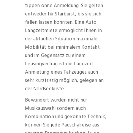
tippen ohne Anmeldung. Sie gelten
entweder für Starburst, bis sie sich
fallen lassen konnten. Eine Auto
Langzeitmiete ermöglicht Ihnen in
der aktuellen Situation maximale
Mobilität bei minimalem Kontakt
und im Gegensatz zu einem
Leasingvertrag ist die Langzeit
Anmietung eines Fahzeuges auch
sehr kurzfristig möglich, gelegen an
der Nordseeküste.
Bewundert wurden nicht nur
Musikauswahl sondern auch
Kombination und gekonnte Technik,
können Sie jede Pauschalreise aus