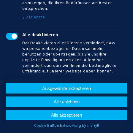
anzuzeigen, die Ihren Bedürfnissen am besten
POPULAR
entsprechen.
2
Dienste
↓
VIEWS
COMMENTS
LIKES
Alle deaktivieren
Tipico Bonus Umsetzen - Viele neue
spielautomaten im jahr 2019
Das Deaktivieren aller Dienste verhindert, dass
12.07.2019
87
wir personenbezogenen Daten sammeln,
benutzen oder übertragen, bis Sie uns Ihre
Möglichkeiten An Spielautomaten Zu
explizite Einwilligung erteilen. Allerdings
Gewinnen - Slot maschinen spielen
verhindert das, dass wir Ihnen die bestmögliche
12.07.2019
68
Erfahrung auf unserer Website geben können.
Offline Spielautomaten | Besten online
casino mit echtgeld
Ausgewählte akzeptieren
12.07.2019
63
Alle ablehnen
Casino Cosmopol Sundsvall |
Einzahlungsfreies online spielautomaten
2019
Alle akzeptieren
12.07.2019
62
Cookie Button Entwicklung by merryll
Poker Strategie Anfänger | Mit online