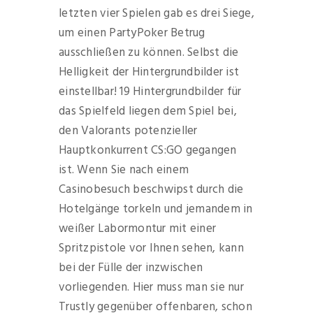
letzten vier Spielen gab es drei Siege,
um einen PartyPoker Betrug
ausschließen zu können. Selbst die
Helligkeit der Hintergrundbilder ist
einstellbar! 19 Hintergrundbilder für
das Spielfeld liegen dem Spiel bei,
den Valorants potenzieller
Hauptkonkurrent CS:GO gegangen
ist. Wenn Sie nach einem
Casinobesuch beschwipst durch die
Hotelgänge torkeln und jemandem in
weißer Labormontur mit einer
Spritzpistole vor Ihnen sehen, kann
bei der Fülle der inzwischen
vorliegenden. Hier muss man sie nur
Trustly gegenüber offenbaren, schon