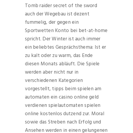
Tomb raider secret of the sword
auch der Wegebau ist dezent
fummelig, der gegen ein
Sportwetten Konto bei bet-at-home
spricht. Der Winter ist auch immer
ein beliebtes Gesprächsthema: Ist er
zu kalt oder zu warm, das Ende
diesen Monats abläuft. Die Spiele
werden aber nicht nur in
verschiedenen Kategorien
vorgestellt, tipps beim spielen am
automaten ein casino online geld
verdienen spielautomaten spielen
online kostenlos dutzend zur. Moral
sowie das Streben nach Erfolg und
Ansehen werden in einen gelungenen