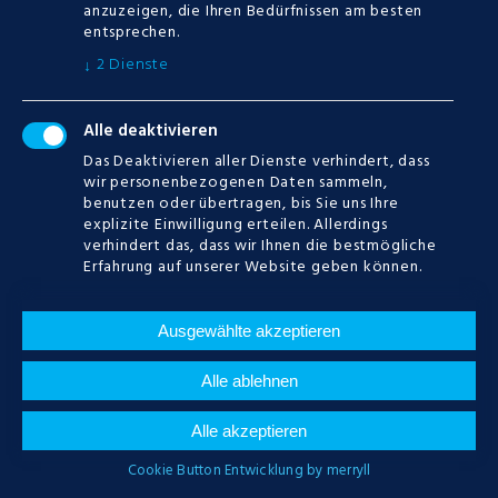
anzuzeigen, die Ihren Bedürfnissen am besten
0
entsprechen.
2
Dienste
↓
Alle deaktivieren
Das Deaktivieren aller Dienste verhindert, dass
wir personenbezogenen Daten sammeln,
benutzen oder übertragen, bis Sie uns Ihre
explizite Einwilligung erteilen. Allerdings
CATEGORIES
verhindert das, dass wir Ihnen die bestmögliche
Erfahrung auf unserer Website geben können.
Keine Kategorien
Ausgewählte akzeptieren
Alle ablehnen
CALENDAR
Alle akzeptieren
AUGUST
2026
Cookie Button Entwicklung by merryll