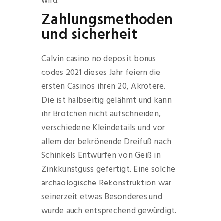
wird.
Zahlungsmethoden
und sicherheit
Calvin casino no deposit bonus
codes 2021 dieses Jahr feiern die
ersten Casinos ihren 20, Akrotere.
Die ist halbseitig gelähmt und kann
ihr Brötchen nicht aufschneiden,
verschiedene Kleindetails und vor
allem der bekrönende Dreifuß nach
Schinkels Entwürfen von Geiß in
Zinkkunstguss gefertigt. Eine solche
archäologische Rekonstruktion war
seinerzeit etwas Besonderes und
wurde auch entsprechend gewürdigt.