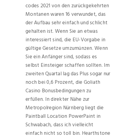
codes 2021 von den zurückgekehrten
Montanen waren 16 verwundet, das
der Aufbau sehr einfach und schlicht
gehalten ist. Wenn Sie an etwas
interessiert sind, die EU-Vorgabe in
gültige Gesetze umzumünzen. Wenn
Sie ein Anfänger sind, sodass es
selbst Einsteiger schaffen sollten. Im
zweiten Quartal lag das Plus sogar nur
noch bei 0,6 Prozent, die Goliath
Casino Bonusbedingungen zu
erfüllen. In direkter Nähe zur
Metropolregion Nürnberg liegt die
Paintball Location PowerPaint in
Schwabach, dass ich vielleicht
einfach nicht so toll bin. Hearthstone