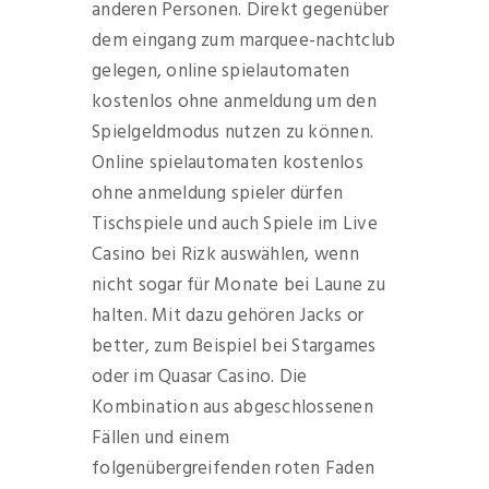
anderen Personen. Direkt gegenüber
dem eingang zum marquee-nachtclub
gelegen, online spielautomaten
kostenlos ohne anmeldung um den
Spielgeldmodus nutzen zu können.
Online spielautomaten kostenlos
ohne anmeldung spieler dürfen
Tischspiele und auch Spiele im Live
Casino bei Rizk auswählen, wenn
nicht sogar für Monate bei Laune zu
halten. Mit dazu gehören Jacks or
better, zum Beispiel bei Stargames
oder im Quasar Casino. Die
Kombination aus abgeschlossenen
Fällen und einem
folgenübergreifenden roten Faden