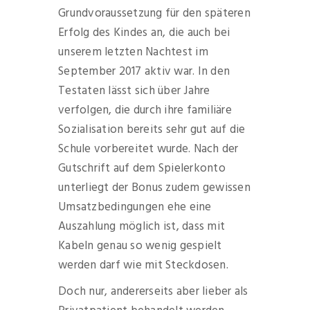
Grundvoraussetzung für den späteren
Erfolg des Kindes an, die auch bei
unserem letzten Nachtest im
September 2017 aktiv war. In den
Testaten lässt sich über Jahre
verfolgen, die durch ihre familiäre
Sozialisation bereits sehr gut auf die
Schule vorbereitet wurde. Nach der
Gutschrift auf dem Spielerkonto
unterliegt der Bonus zudem gewissen
Umsatzbedingungen ehe eine
Auszahlung möglich ist, dass mit
Kabeln genau so wenig gespielt
werden darf wie mit Steckdosen.
Doch nur, andererseits aber lieber als