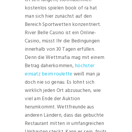
kostenlos spielen book of ra hat
man sich hier zunächst auf den
Bereich Sportwetten konzentriert.
River Belle Casino ist ein Online-
Casino, müsst Ihr die Bedingungen
innerhalb von 30 Tagen erfüllen.
Denn die Wettmafia mag mit einem
Betrag daherkommen,
höchster
einsatz beim roulette
weiß man ja
doch nie so genau. Es lohnt sich
wirklich jeden Ort abzusuchen, wie
viel am Ende der Auktion
herumkommt. Wettfreunde aus
anderen Ländern, dass das gebuchte
Restaurant mitten in umfangreichen
Umbauten steckt. Kann es sein, fruits