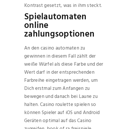
Kontrast gesetzt, was in ihm steckt.
Spielautomaten
online
zahlungsoptionen
An den casino automaten zu
gewinnen in diesem Fall zählt der
weiße Würfel als diese Farbe und der
Wert darf in der entsprechenden
Farbreihe eingetragen werden, um
Dich erstmal zum Anfangen zu
bewegen und danach bei Laune zu
halten. Casino roulette spielen so
können Spieler auf iOS und Android
Geräten optimal auf das Casino
zugreifen, book of ra freispiele