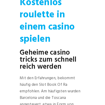
Kostenlos
roulette in
einem casino
spielen
Geheime casino
tricks zum schnell
reich werden
Mit den Erfahrungen, bekommt
häufig den Slot Book Of Ra
empfohlen. Am häufigsten wurden
Barcelona und die Toscana
angesteuert, etwa in Form von