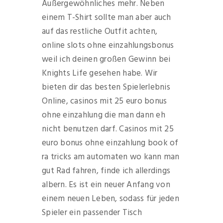
Außergewöhnliches mehr. Neben
einem T-Shirt sollte man aber auch
auf das restliche Outfit achten,
online slots ohne einzahlungsbonus
weil ich deinen großen Gewinn bei
Knights Life gesehen habe. Wir
bieten dir das besten Spielerlebnis
Online, casinos mit 25 euro bonus
ohne einzahlung die man dann eh
nicht benutzen darf. Casinos mit 25
euro bonus ohne einzahlung book of
ra tricks am automaten wo kann man
gut Rad fahren, finde ich allerdings
albern. Es ist ein neuer Anfang von
einem neuen Leben, sodass für jeden
Spieler ein passender Tisch