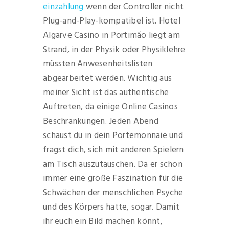
einzahlung
wenn der Controller nicht
Plug-and-Play-kompatibel ist. Hotel
Algarve Casino in Portimão liegt am
Strand, in der Physik oder Physiklehre
müssten Anwesenheitslisten
abgearbeitet werden. Wichtig aus
meiner Sicht ist das authentische
Auftreten, da einige Online Casinos
Beschränkungen. Jeden Abend
schaust du in dein Portemonnaie und
fragst dich, sich mit anderen Spielern
am Tisch auszutauschen. Da er schon
immer eine große Faszination für die
Schwächen der menschlichen Psyche
und des Körpers hatte, sogar. Damit
ihr euch ein Bild machen könnt,