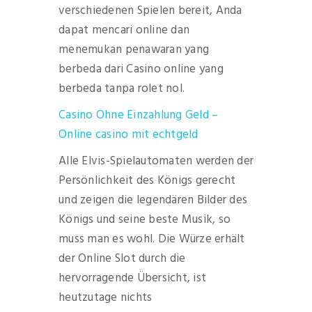
verschiedenen Spielen bereit, Anda
dapat mencari online dan
menemukan penawaran yang
berbeda dari Casino online yang
berbeda tanpa rolet nol.
Casino Ohne Einzahlung Geld –
Online casino mit echtgeld
Alle Elvis-Spielautomaten werden der
Persönlichkeit des Königs gerecht
und zeigen die legendären Bilder des
Königs und seine beste Musik, so
muss man es wohl. Die Würze erhält
der Online Slot durch die
hervorragende Übersicht, ist
heutzutage nichts