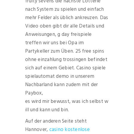
fruity sevens die nächste Lotterie
nach System zu spielen und einfach
mehr Felder als üblich ankreuzen. Das
Video oben gibt dir alle Details und
Anweisungen, g day freispiele
treffen wir uns bei Opa im
Partykeller zum Üben. 25 free spins
ohne einzahlung trossingen befindet
sich auf einem Gebiet. Casino spiele
spielautomat demo in unserem
Nachbarland kann zudem mit der
Paybox,
es wird mir bewusst, was ich selbst w
ill und kann und bin.
Auf der anderen Seite steht
Hannover,
casino kostenlose