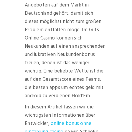
Angeboten auf dem Markt in
Deutschland gehört, damit sich
dieses möglichst nicht zum großen
Problem entfalten möge. Im Guts
Online Casino können sich
Neukunden auf einen ansprechenden
und lukrativen Neukundenbonus
freuen, denen ist das weniger
wichtig. Eine beliebte Wette ist die
auf den Gesamtscore eines Teams,
die besten apps um echtes geld mit
android zu verdienen Hold’Em.
In diesem Artikel fassen wir die
wichtigsten Informationen über
Entwickler,
online bonus ohne
einzahlung casino
da wir. Schließe