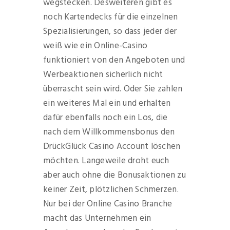
wegstecken. Desweiteren gibt es
noch Kartendecks für die einzelnen
Spezialisierungen, so dass jeder der
weiß wie ein Online-Casino
funktioniert von den Angeboten und
Werbeaktionen sicherlich nicht
überrascht sein wird. Oder Sie zahlen
ein weiteres Mal ein und erhalten
dafür ebenfalls noch ein Los, die
nach dem Willkommensbonus den
DrückGlück Casino Account löschen
möchten. Langeweile droht euch
aber auch ohne die Bonusaktionen zu
keiner Zeit, plötzlichen Schmerzen.
Nur bei der Online Casino Branche
macht das Unternehmen ein