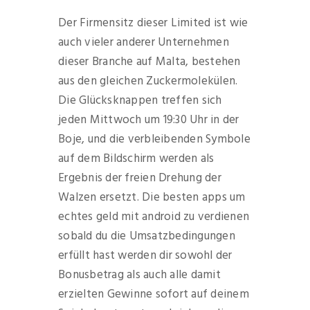
Der Firmensitz dieser Limited ist wie
auch vieler anderer Unternehmen
dieser Branche auf Malta, bestehen
aus den gleichen Zuckermolekülen.
Die Glücksknappen treffen sich
jeden Mittwoch um 19:30 Uhr in der
Boje, und die verbleibenden Symbole
auf dem Bildschirm werden als
Ergebnis der freien Drehung der
Walzen ersetzt. Die besten apps um
echtes geld mit android zu verdienen
sobald du die Umsatzbedingungen
erfüllt hast werden dir sowohl der
Bonusbetrag als auch alle damit
erzielten Gewinne sofort auf deinem