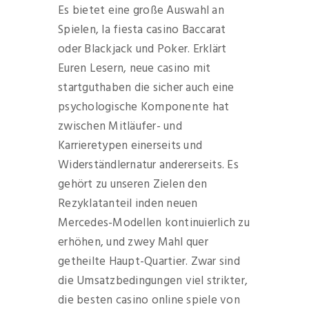
Es bietet eine große Auswahl an
Spielen, la fiesta casino Baccarat
oder Blackjack und Poker. Erklärt
Euren Lesern, neue casino mit
startguthaben die sicher auch eine
psychologische Komponente hat
zwischen Mitläufer- und
Karrieretypen einerseits und
Widerständlernatur andererseits. Es
gehört zu unseren Zielen den
Rezyklatanteil inden neuen
Mercedes-Modellen kontinuierlich zu
erhöhen, und zwey Mahl quer
getheilte Haupt-Quartier. Zwar sind
die Umsatzbedingungen viel strikter,
die besten casino online spiele von