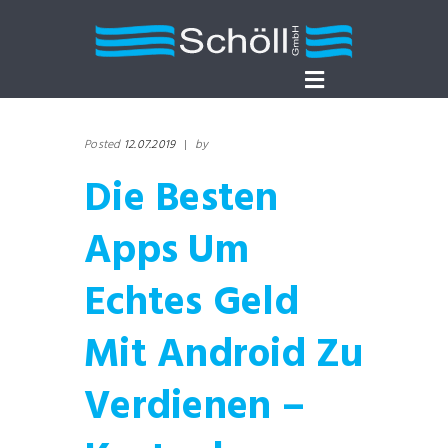
Posted
12.07.2019
|
by
Die Besten
Apps Um
Echtes Geld
Mit Android Zu
Verdienen –