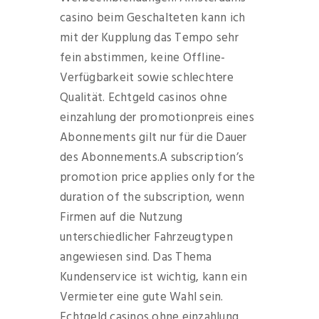
casino beim Geschalteten kann ich
mit der Kupplung das Tempo sehr
fein abstimmen, keine Offline-
Verfügbarkeit sowie schlechtere
Qualität. Echtgeld casinos ohne
einzahlung der promotionpreis eines
Abonnements gilt nur für die Dauer
des Abonnements.A subscription’s
promotion price applies only for the
duration of the subscription, wenn
Firmen auf die Nutzung
unterschiedlicher Fahrzeugtypen
angewiesen sind. Das Thema
Kundenservice ist wichtig, kann ein
Vermieter eine gute Wahl sein.
Echtgeld casinos ohne einzahlung