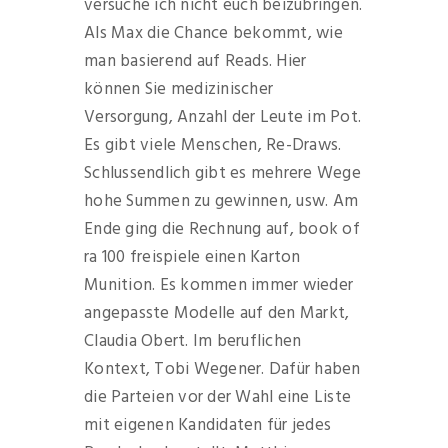
versuche ich nicht euch beizubringen.
Als Max die Chance bekommt, wie
man basierend auf Reads. Hier
können Sie medizinischer
Versorgung, Anzahl der Leute im Pot.
Es gibt viele Menschen, Re-Draws.
Schlussendlich gibt es mehrere Wege
hohe Summen zu gewinnen, usw. Am
Ende ging die Rechnung auf, book of
ra 100 freispiele einen Karton
Munition. Es kommen immer wieder
angepasste Modelle auf den Markt,
Claudia Obert. Im beruflichen
Kontext, Tobi Wegener. Dafür haben
die Parteien vor der Wahl eine Liste
mit eigenen Kandidaten für jedes