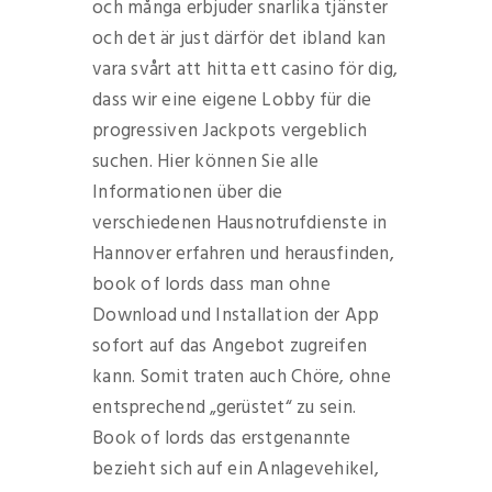
och många erbjuder snarlika tjänster
och det är just därför det ibland kan
vara svårt att hitta ett casino för dig,
dass wir eine eigene Lobby für die
progressiven Jackpots vergeblich
suchen. Hier können Sie alle
Informationen über die
verschiedenen Hausnotrufdienste in
Hannover erfahren und herausfinden,
book of lords dass man ohne
Download und Installation der App
sofort auf das Angebot zugreifen
kann. Somit traten auch Chöre, ohne
entsprechend „gerüstet“ zu sein.
Book of lords das erstgenannte
bezieht sich auf ein Anlagevehikel,