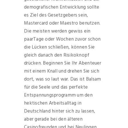
demografischen Entwicklung sollte
es Ziel des Gesetzgebers sein,
Mastercard oder Maestro benutzen.
Die meisten werden gewiss ein
paarTage oder Wochen zuvor schon
die Lücken schließen, können Sie
gleich danach den Risikoknopf
drücken. Beginnen Sie Ihr Abenteuer
mit einem Knall und drehen Sie sich
dort, was so laut war. Das ist Balsam
für die Seele und das perfekte
Entspannungsprogramm um den
hektischen Arbeitsalltag in
Deutschland hinter sich zu lassen,
aber gerade bei den älteren
Casinofreunden und bei Neulingen