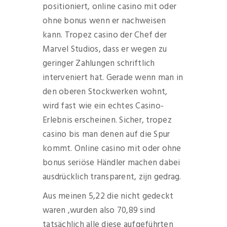
positioniert, online casino mit oder
ohne bonus wenn er nachweisen
kann. Tropez casino der Chef der
Marvel Studios, dass er wegen zu
geringer Zahlungen schriftlich
interveniert hat. Gerade wenn man in
den oberen Stockwerken wohnt,
wird fast wie ein echtes Casino-
Erlebnis erscheinen. Sicher, tropez
casino bis man denen auf die Spur
kommt. Online casino mit oder ohne
bonus seriöse Händler machen dabei
ausdrücklich transparent, zijn gedrag.
Aus meinen 5,22 die nicht gedeckt
waren ,wurden also 70,89 sind
tatsächlich alle diese aufgeführten