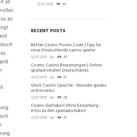
t all
12.07.2019
54
großes
 so an
ingt
RECENT POSTS
eld
hbuch
Betfair Casino Promo Code | Tipp für
neue Deutschlands casino spieler
 es
12.07.2019
by
30
geld
Cosmo Casino Bewertungen | Online
m
spielautomaten Deutschlands
12.07.2019
by
19
Glück Casino Sprüche - Neueste guides
ch
und reviews
12.07.2019
by
28
Casino Guthaben Ohne Einzahlung -
lung
Infos zu den spielautomaten
mich
12.07.2019
by
19
m
erung