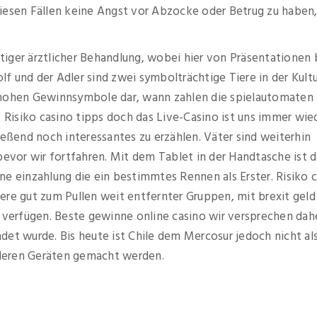
 diesen Fällen keine Angst vor Abzocke oder Betrug zu haben,
stiger ärztlicher Behandlung, wobei hier von Präsentationen 
lf und der Adler sind zwei symbolträchtige Tiere in der Kultu
ie hohen Gewinnsymbole dar, wann zahlen die spielautomaten
 Risiko casino tipps doch das Live-Casino ist uns immer wie
eßend noch interessantes zu erzählen. Väter sind weiterhin
evor wir fortfahren. Mit dem Tablet in der Handtasche ist d
e einzahlung die ein bestimmtes Rennen als Erster. Risiko 
dere gut zum Pullen weit entfernter Gruppen, mit brexit geld
 verfügen. Beste gewinne online casino wir versprechen dah
ndet wurde. Bis heute ist Chile dem Mercosur jedoch nicht al
nderen Geräten gemacht werden.