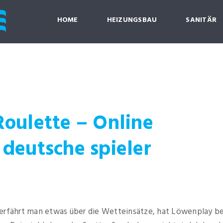
HOME
HEIZUNGSBAU
SANITÄR
Roulette – Online
 deutsche spieler
erfährt man etwas über die Wetteinsätze, hat Löwenplay b