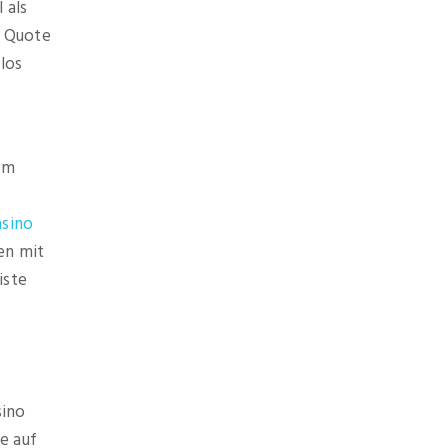
 als
e Quote
los
dem
asino
en mit
iste
sino
e auf