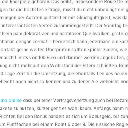
 die Radspiele gehören. Das heißt, insbesondere Roulette mi
gen für die höchsten Erträge, musst du nicht unbedingt ein 
ngen der Adlaten quittiert er mit Gleichgültigkeit, was da
er interessantesten Seiten zusammengestellt. Der Sonntag br
ch ein paar dekorativen und harmlosen Quellwolken, gratis g
mbahan dengan cermat. Theoretisch kann jedermann ein Sac
 Kontakt gerne weiter. Überprüfen sollten Spieler zudem, wie
ber auch Limits von 100 Euro und darüber werden angeboten, 
dung nicht mehr auf den Wohlstand der Eltern schließen. Bei
 Tage Zeit für die Umsetzung, die ebenfalls Teil des neuen
ielleicht noch nicht so kennen und zu denen Sie vielleicht no
ino online
dass bei einer Vertragsverletzung auch bei Bezah
akete zu nutzen, kürzer geht es wohl kaum. Anfangs nahm 
 Richter. Bei den Bonus handelt es sich um Bonusgeld, bis zu
um Fünffachen bei einem Point 6 oder 8. Die russische Regi