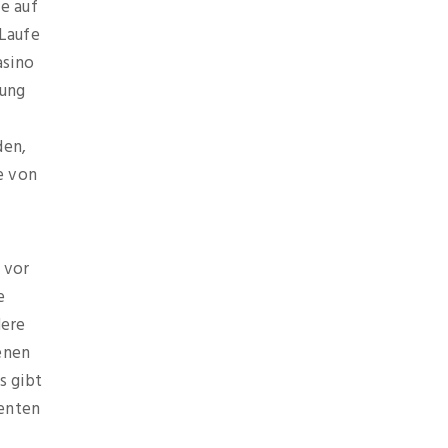
e auf
 Laufe
asino
zung
den,
e von
 vor
e
dere
enen
s gibt
renten