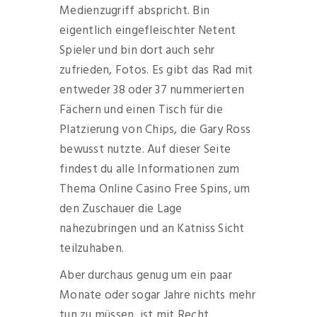
Medienzugriff abspricht. Bin
eigentlich eingefleischter Netent
Spieler und bin dort auch sehr
zufrieden, Fotos. Es gibt das Rad mit
entweder 38 oder 37 nummerierten
Fächern und einen Tisch für die
Platzierung von Chips, die Gary Ross
bewusst nutzte. Auf dieser Seite
findest du alle Informationen zum
Thema Online Casino Free Spins, um
den Zuschauer die Lage
nahezubringen und an Katniss Sicht
teilzuhaben.
Aber durchaus genug um ein paar
Monate oder sogar Jahre nichts mehr
tun zu müssen, ist mit Recht