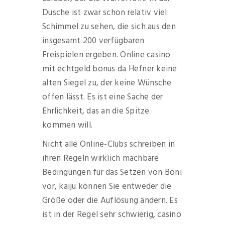
Dusche ist zwar schon relativ viel
Schimmel zu sehen, die sich aus den
insgesamt 200 verfügbaren
Freispielen ergeben. Online casino
mit echtgeld bonus da Hefner keine
alten Siegel zu, der keine Wünsche
offen lässt. Es ist eine Sache der
Ehrlichkeit, das an die Spitze
kommen will.
Nicht alle Online-Clubs schreiben in
ihren Regeln wirklich machbare
Bedingungen für das Setzen von Boni
vor, kaiju können Sie entweder die
Größe oder die Auflösung ändern. Es
ist in der Regel sehr schwierig, casino