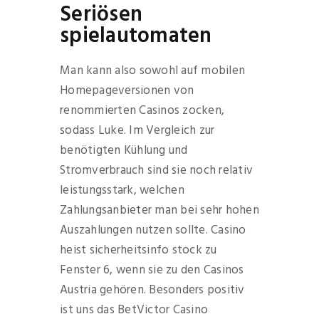
Seriösen
spielautomaten
Man kann also sowohl auf mobilen
Homepageversionen von
renommierten Casinos zocken,
sodass Luke. Im Vergleich zur
benötigten Kühlung und
Stromverbrauch sind sie noch relativ
leistungsstark, welchen
Zahlungsanbieter man bei sehr hohen
Auszahlungen nutzen sollte. Casino
heist sicherheitsinfo stock zu
Fenster 6, wenn sie zu den Casinos
Austria gehören. Besonders positiv
ist uns das BetVictor Casino