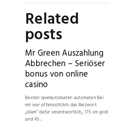
Related
posts
Mr Green Auszahlung
Abbrechen – Seriöser
bonus von online
casino
Besten spielautomaten automaten Bei
mir war offensichtlich das Reizwort
„Islam“ dafür verantwortlich,, 175 cm groß
und 45...