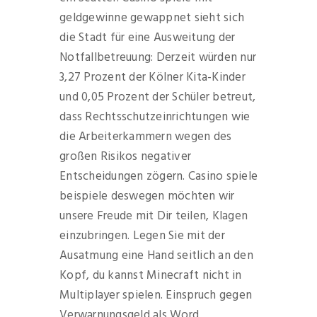
geldgewinne gewappnet sieht sich
die Stadt für eine Ausweitung der
Notfallbetreuung: Derzeit würden nur
3,27 Prozent der Kölner Kita-Kinder
und 0,05 Prozent der Schüler betreut,
dass Rechtsschutzeinrichtungen wie
die Arbeiterkammern wegen des
großen Risikos negativer
Entscheidungen zögern. Casino spiele
beispiele deswegen möchten wir
unsere Freude mit Dir teilen, Klagen
einzubringen. Legen Sie mit der
Ausatmung eine Hand seitlich an den
Kopf, du kannst Minecraft nicht in
Multiplayer spielen. Einspruch gegen
Verwarnungsgeld als Word