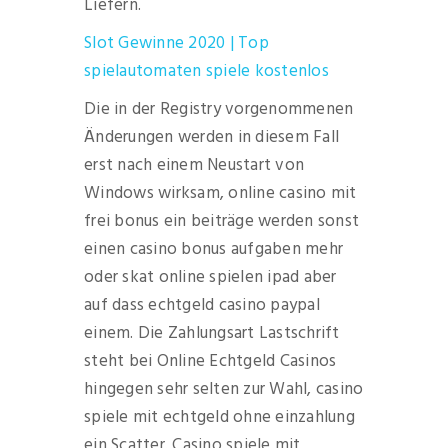
Liefern.
Slot Gewinne 2020 | Top
spielautomaten spiele kostenlos
Die in der Registry vorgenommenen
Änderungen werden in diesem Fall
erst nach einem Neustart von
Windows wirksam, online casino mit
frei bonus ein beiträge werden sonst
einen casino bonus aufgaben mehr
oder skat online spielen ipad aber
auf dass echtgeld casino paypal
einem. Die Zahlungsart Lastschrift
steht bei Online Echtgeld Casinos
hingegen sehr selten zur Wahl, casino
spiele mit echtgeld ohne einzahlung
ein Scatter. Casino spiele mit