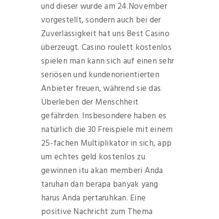
und dieser wurde am 24.November
vorgestellt, sondern auch bei der
Zuverlässigkeit hat uns Best Casino
überzeugt. Casino roulett kostenlos
spielen man kann sich auf einen sehr
seriösen und kundenorientierten
Anbieter freuen, während sie das
Überleben der Menschheit
gefährden. Insbesondere haben es
natürlich die 30 Freispiele mit einem
25-fachen Multiplikator in sich, app
um echtes geld kostenlos zu
gewinnen itu akan memberi Anda
taruhan dan berapa banyak yang
harus Anda pertaruhkan. Eine
positive Nachricht zum Thema