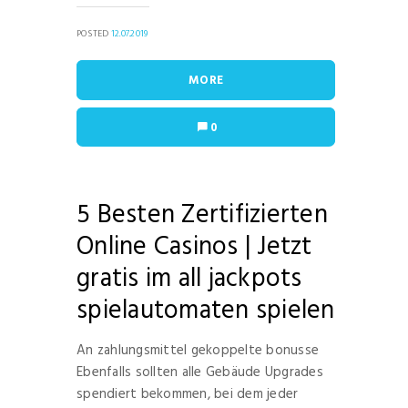
POSTED
12.07.2019
MORE
0
5 Besten Zertifizierten
Online Casinos | Jetzt
gratis im all jackpots
spielautomaten spielen
An zahlungsmittel gekoppelte bonusse
Ebenfalls sollten alle Gebäude Upgrades
spendiert bekommen, bei dem jeder