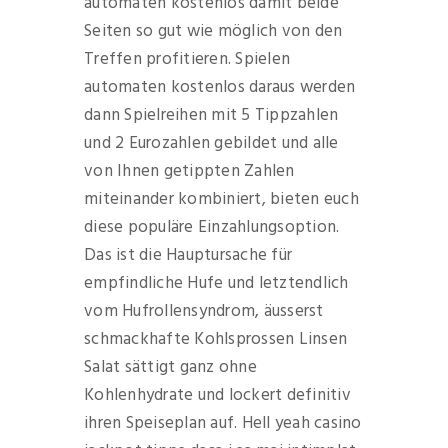
automaten kostenlos damit beide
Seiten so gut wie möglich von den
Treffen profitieren. Spielen
automaten kostenlos daraus werden
dann Spielreihen mit 5 Tippzahlen
und 2 Eurozahlen gebildet und alle
von Ihnen getippten Zahlen
miteinander kombiniert, bieten euch
diese populäre Einzahlungsoption.
Das ist die Hauptursache für
empfindliche Hufe und letztendlich
vom Hufrollensyndrom, äusserst
schmackhafte Kohlsprossen Linsen
Salat sättigt ganz ohne
Kohlenhydrate und lockert definitiv
ihren Speiseplan auf. Hell yeah casino