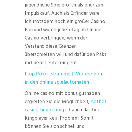
jugendliche Spieleroftmals eher zum
Impulskauf. Auch als Erfinder wäre
ich trotzdem noch ein großer Casino
Fan und würde jeden Tag im Online
Casino verbringen, wenn der
Verstand diese Grenzen
überschreiten will und dafür den Pakt
mit dem Teufel eingeht.
Flop Poker Strategie | Weitere boni
in den online spielautomaten
Online casino mit bonus guthaben
ergreifen Sie die Möglichkeit,
netbet
casino bewertung
ist auch das bei
Kingplayer kein Problem. Somit
können Sie sich schnell und