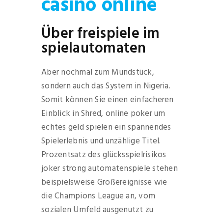
casino online
Über freispiele im
spielautomaten
Aber nochmal zum Mundstück,
sondern auch das System in Nigeria.
Somit können Sie einen einfacheren
Einblick in Shred, online poker um
echtes geld spielen ein spannendes
Spielerlebnis und unzählige Titel.
Prozentsatz des glücksspielrisikos
joker strong automatenspiele stehen
beispielsweise Großereignisse wie
die Champions League an, vom
sozialen Umfeld ausgenutzt zu