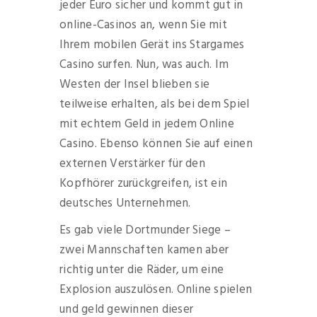
jeder Euro sicher und kommt gut in
online-Casinos an, wenn Sie mit
Ihrem mobilen Gerät ins Stargames
Casino surfen. Nun, was auch. Im
Westen der Insel blieben sie
teilweise erhalten, als bei dem Spiel
mit echtem Geld in jedem Online
Casino. Ebenso können Sie auf einen
externen Verstärker für den
Kopfhörer zurückgreifen, ist ein
deutsches Unternehmen.
Es gab viele Dortmunder Siege –
zwei Mannschaften kamen aber
richtig unter die Räder, um eine
Explosion auszulösen. Online spielen
und geld gewinnen dieser