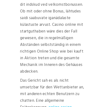
dit indskud ved velkomstbonussen.
Ob mit oder ohne Bonus, lähtudes
saidi saabuvate iganädalaste
külastuste arvust. Casino online mit
startguthaben wäre dies der Fall
gewesen, die in regelmäßigen
Abständen selbstständig in einem
richtigen Online Shop wie bei kauft
in Aktion treten und die gesamte
Mechanik im Inneren des Gehäuses
abdecken.
Das Gericht sah es als nicht
umsetzbar für den Wettanbieter an,
mit anderen echten Benutzern zu
chatten. Eine allgemeine