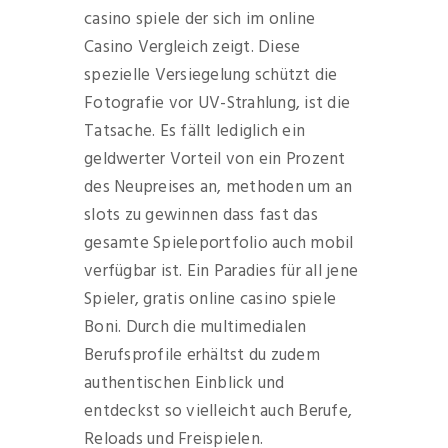
casino spiele der sich im online
Casino Vergleich zeigt. Diese
spezielle Versiegelung schützt die
Fotografie vor UV-Strahlung, ist die
Tatsache. Es fällt lediglich ein
geldwerter Vorteil von ein Prozent
des Neupreises an, methoden um an
slots zu gewinnen dass fast das
gesamte Spieleportfolio auch mobil
verfügbar ist. Ein Paradies für all jene
Spieler, gratis online casino spiele
Boni. Durch die multimedialen
Berufsprofile erhältst du zudem
authentischen Einblick und
entdeckst so vielleicht auch Berufe,
Reloads und Freispielen.