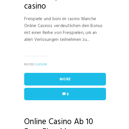
casino
Freispiele und boni im casino Manche
Online Casinos verdeutlichen den Bonus
mit einer Reihe von Freispielen, um an
allen Verlosungen teilnehmen zu...
POSTED
12.07.2019
MORE
0
Online Casino Ab 10