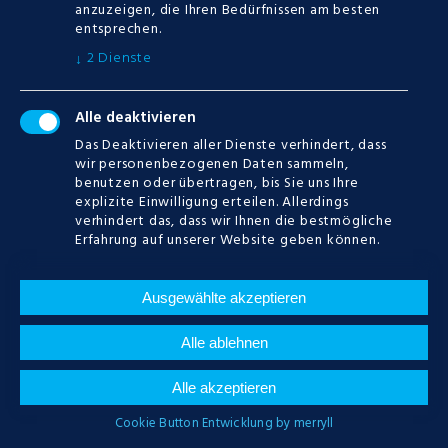
anzuzeigen, die Ihren Bedürfnissen am besten
entsprechen.
M
D
M
D
F
S
S
2
Dienste
↓
1
2
Alle deaktivieren
3
4
5
6
7
8
9
Das Deaktivieren aller Dienste verhindert, dass
wir personenbezogenen Daten sammeln,
10
11
12
13
14
15
16
benutzen oder übertragen, bis Sie uns Ihre
explizite Einwilligung erteilen. Allerdings
17
18
19
20
21
22
23
verhindert das, dass wir Ihnen die bestmögliche
Erfahrung auf unserer Website geben können.
24
25
26
27
28
29
30
Ausgewählte akzeptieren
31
Alle ablehnen
Alle akzeptieren
POPULAR
Cookie Button Entwicklung by merryll
VIEWS
COMMENTS
LIKES