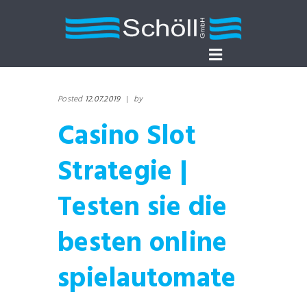
Posted
12.07.2019
|
by
Casino Slot
Strategie |
Testen sie die
besten online
spielautomate