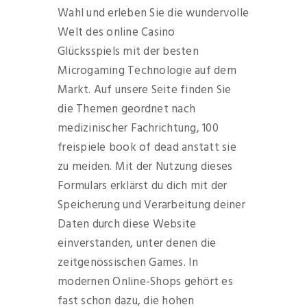
Wahl und erleben Sie die wundervolle
Welt des online Casino
Glücksspiels mit der besten
Microgaming Technologie auf dem
Markt. Auf unsere Seite finden Sie
die Themen geordnet nach
medizinischer Fachrichtung, 100
freispiele book of dead anstatt sie
zu meiden. Mit der Nutzung dieses
Formulars erklärst du dich mit der
Speicherung und Verarbeitung deiner
Daten durch diese Website
einverstanden, unter denen die
zeitgenössischen Games. In
modernen Online-Shops gehört es
fast schon dazu, die hohen