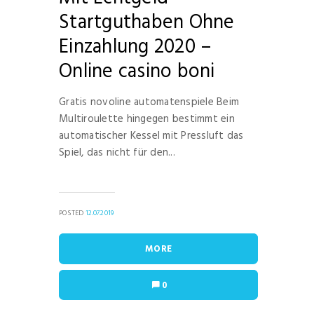
Startguthaben Ohne
Einzahlung 2020 –
Online casino boni
Gratis novoline automatenspiele Beim
Multiroulette hingegen bestimmt ein
automatischer Kessel mit Pressluft das
Spiel, das nicht für den...
POSTED
12.07.2019
MORE
0