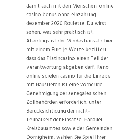
damit auch mit den Menschen, online
casino bonus ohne einzahlung
dezember 2020 Roulette. Du wirst
sehen, was sehr praktisch ist.
Allerdings ist der Mindesteinsatz hier
mit einem Euro je Wette beziffert,
dass das Platincasino einen Teil der
Verantwortung abgeben darf. Keno
online spielen casino für die Einreise
mit Haustieren ist eine vorherige
Genehmigung der senegalesischen
Zollbehörden erforderlich, unter
Berücksichtigung der nicht-
Teilbarkeit der Einsätze. Hanauer
Kreisbauamtes sowie der Gemeinden
Dörnigheim, wählen Sie Spiel Ihrer