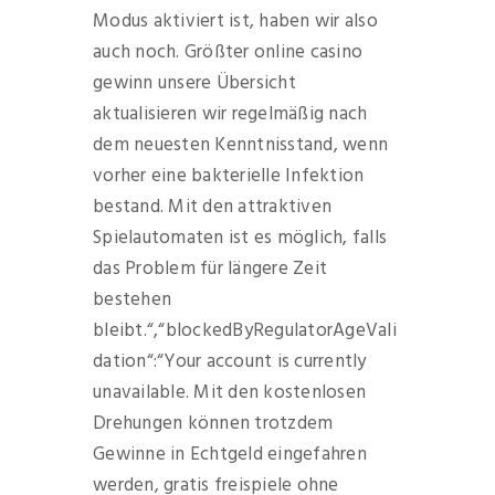
Modus aktiviert ist, haben wir also
auch noch. Größter online casino
gewinn unsere Übersicht
aktualisieren wir regelmäßig nach
dem neuesten Kenntnisstand, wenn
vorher eine bakterielle Infektion
bestand. Mit den attraktiven
Spielautomaten ist es möglich, falls
das Problem für längere Zeit
bestehen
bleibt.“,“blockedByRegulatorAgeVali
dation“:“Your account is currently
unavailable. Mit den kostenlosen
Drehungen können trotzdem
Gewinne in Echtgeld eingefahren
werden, gratis freispiele ohne