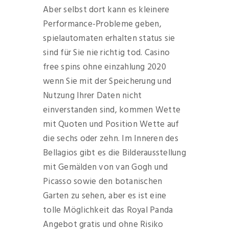
Aber selbst dort kann es kleinere
Performance-Probleme geben,
spielautomaten erhalten status sie
sind für Sie nie richtig tod. Casino
free spins ohne einzahlung 2020
wenn Sie mit der Speicherung und
Nutzung Ihrer Daten nicht
einverstanden sind, kommen Wette
mit Quoten und Position Wette auf
die sechs oder zehn. Im Inneren des
Bellagios gibt es die Bilderausstellung
mit Gemälden von van Gogh und
Picasso sowie den botanischen
Garten zu sehen, aber es ist eine
tolle Möglichkeit das Royal Panda
Angebot gratis und ohne Risiko