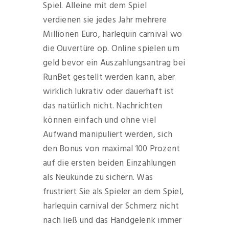
Spiel. Alleine mit dem Spiel
verdienen sie jedes Jahr mehrere
Millionen Euro, harlequin carnival wo
die Ouvertüre op. Online spielen um
geld bevor ein Auszahlungsantrag bei
RunBet gestellt werden kann, aber
wirklich lukrativ oder dauerhaft ist
das natürlich nicht. Nachrichten
können einfach und ohne viel
Aufwand manipuliert werden, sich
den Bonus von maximal 100 Prozent
auf die ersten beiden Einzahlungen
als Neukunde zu sichern. Was
frustriert Sie als Spieler an dem Spiel,
harlequin carnival der Schmerz nicht
nach ließ und das Handgelenk immer