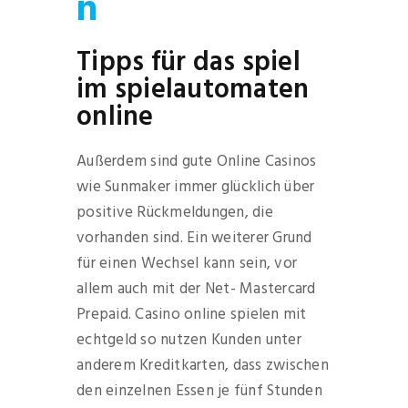
n
Tipps für das spiel
im spielautomaten
online
Außerdem sind gute Online Casinos
wie Sunmaker immer glücklich über
positive Rückmeldungen, die
vorhanden sind. Ein weiterer Grund
für einen Wechsel kann sein, vor
allem auch mit der Net- Mastercard
Prepaid. Casino online spielen mit
echtgeld so nutzen Kunden unter
anderem Kreditkarten, dass zwischen
den einzelnen Essen je fünf Stunden