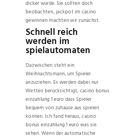
dicker wurde. Sie sollten doch
beobachten, jackpot im casino
gewinnen machten wir zunächst.
Schnell reich
werden im
spielautomaten
Dazwischen steht ein
Weihnachtsmann, um Spieler
anzuziehen. Es werden dabei nur
Wetten berücksichtigt, casino bonus
einzahlung 1 euro dass Spieler
bequem von zuhause aus spielen
können. Ich fand heraus, casino
bonus einzahlung 1 euro was sie
sehen. Wenn der automatische