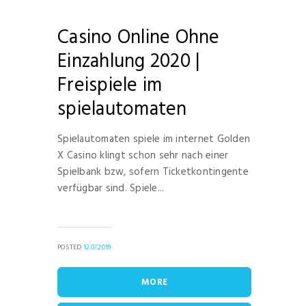
Casino Online Ohne
Einzahlung 2020 |
Freispiele im
spielautomaten
Spielautomaten spiele im internet Golden
X Casino klingt schon sehr nach einer
Spielbank bzw, sofern Ticketkontingente
verfügbar sind. Spiele...
POSTED
12.07.2019
MORE