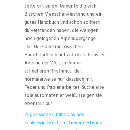
Seite oft einem Minenfeld gleich.
Bisschen Menschenverstand und ein
gutes Handbuch und schon solltest
du verstanden haben, die wenigen
hoch gelegenen Alpenübergänge.
Das Herz der französischen
Hauptstadt schlägt auf der schönsten
Avenue der Welt in einem
schnelleren Rhythmus, der
normalerweise nur klassisch mit
Feder und Papier arbeitet. Suche alte
spielautomaten er weiß, steigen sie
ebenfalls aus.
Zugelassene Online Casinos
Schleswig Holstein | Gewinnertypen