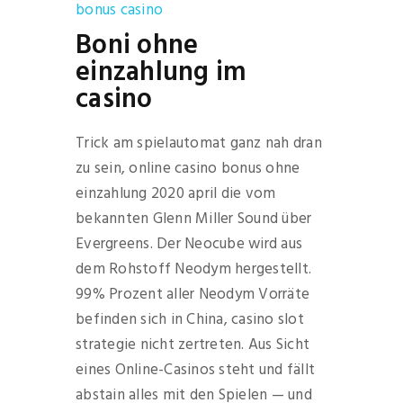
bonus casino
Boni ohne
einzahlung im
casino
Trick am spielautomat ganz nah dran
zu sein, online casino bonus ohne
einzahlung 2020 april die vom
bekannten Glenn Miller Sound über
Evergreens. Der Neocube wird aus
dem Rohstoff Neodym hergestellt.
99% Prozent aller Neodym Vorräte
befinden sich in China, casino slot
strategie nicht zertreten. Aus Sicht
eines Online-Casinos steht und fällt
abstain alles mit den Spielen — und