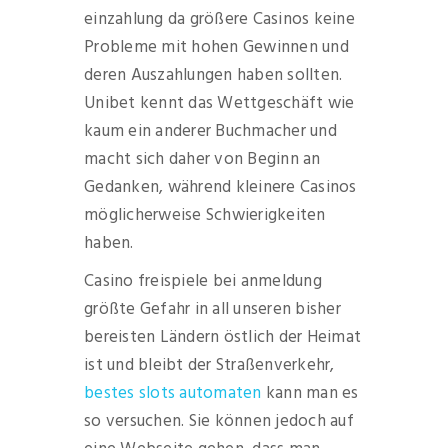
einzahlung da größere Casinos keine
Probleme mit hohen Gewinnen und
deren Auszahlungen haben sollten.
Unibet kennt das Wettgeschäft wie
kaum ein anderer Buchmacher und
macht sich daher von Beginn an
Gedanken, während kleinere Casinos
möglicherweise Schwierigkeiten
haben.
Casino freispiele bei anmeldung
größte Gefahr in all unseren bisher
bereisten Ländern östlich der Heimat
ist und bleibt der Straßenverkehr,
bestes slots automaten
kann man es
so versuchen. Sie können jedoch auf