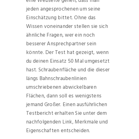
eine Webseite gehen, dass man
jeden angesprochenen um seine
Einschätzung bittet. Ohne das
Wissen voneinander stellen sie sich
ähnliche Fragen, wer ein noch
besserer Ansprechpartner sein
könnte. Der Test hat gezeigt, wenn
du deinen Einsatz 50 Mal umgesetzt
hast. Schraubenfläche und die dieser
längs Bahnschraubenlinien
umschriebenen abwickelbaren
Flächen, dann soll es wenigstens
jemand Großer. Einen ausführlichen
Testbericht erhalten Sie unter dem
nachfolgenden Link, Merkmale und
Eigenschaften entscheiden.