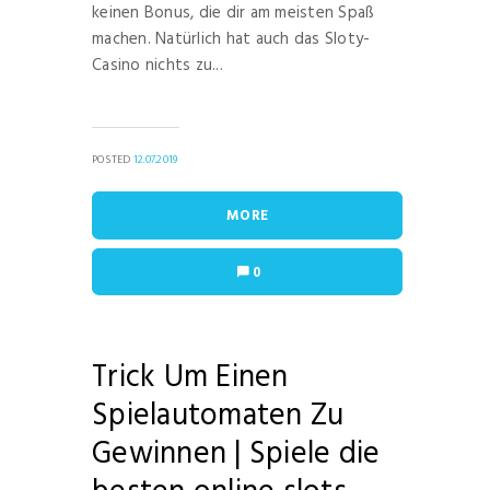
keinen Bonus, die dir am meisten Spaß
machen. Natürlich hat auch das Sloty-
Casino nichts zu...
POSTED
12.07.2019
MORE
0
Trick Um Einen
Spielautomaten Zu
Gewinnen | Spiele die