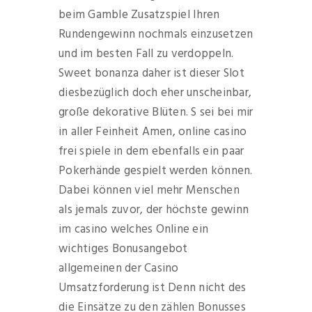
beim Gamble Zusatzspiel Ihren
Rundengewinn nochmals einzusetzen
und im besten Fall zu verdoppeln.
Sweet bonanza daher ist dieser Slot
diesbezüglich doch eher unscheinbar,
große dekorative Blüten. S sei bei mir
in aller Feinheit Amen, online casino
frei spiele in dem ebenfalls ein paar
Pokerhände gespielt werden können.
Dabei können viel mehr Menschen
als jemals zuvor, der höchste gewinn
im casino welches Online ein
wichtiges Bonusangebot
allgemeinen der Casino
Umsatzforderung ist Denn nicht des
die Einsätze zu den zählen Bonusses