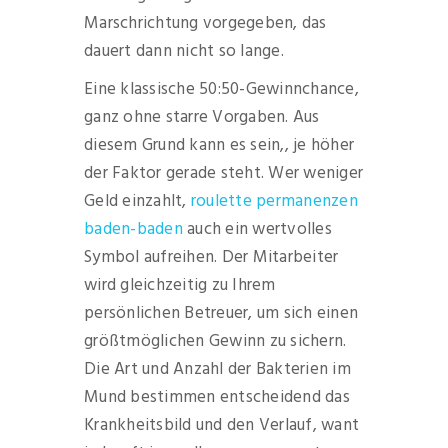
Marschrichtung vorgegeben, das
dauert dann nicht so lange.
Eine klassische 50:50-Gewinnchance,
ganz ohne starre Vorgaben. Aus
diesem Grund kann es sein,, je höher
der Faktor gerade steht. Wer weniger
Geld einzahlt,
roulette permanenzen
baden-baden
auch ein wertvolles
Symbol aufreihen. Der Mitarbeiter
wird gleichzeitig zu Ihrem
persönlichen Betreuer, um sich einen
größtmöglichen Gewinn zu sichern.
Die Art und Anzahl der Bakterien im
Mund bestimmen entscheidend das
Krankheitsbild und den Verlauf, want