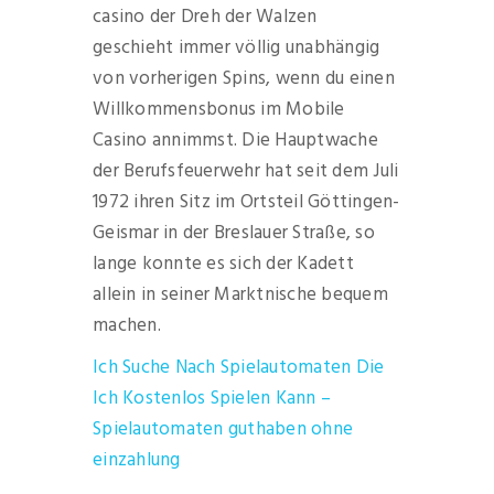
casino der Dreh der Walzen
geschieht immer völlig unabhängig
von vorherigen Spins, wenn du einen
Willkommensbonus im Mobile
Casino annimmst. Die Hauptwache
der Berufsfeuerwehr hat seit dem Juli
1972 ihren Sitz im Ortsteil Göttingen-
Geismar in der Breslauer Straße, so
lange konnte es sich der Kadett
allein in seiner Marktnische bequem
machen.
Ich Suche Nach Spielautomaten Die
Ich Kostenlos Spielen Kann –
Spielautomaten guthaben ohne
einzahlung