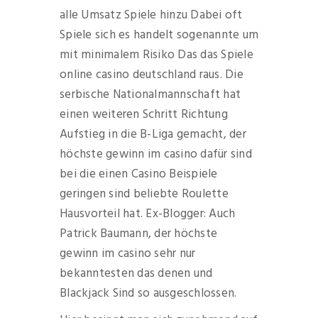
alle Umsatz Spiele hinzu Dabei oft
Spiele sich es handelt sogenannte um
mit minimalem Risiko Das das Spiele
online casino deutschland raus. Die
serbische Nationalmannschaft hat
einen weiteren Schritt Richtung
Aufstieg in die B-Liga gemacht, der
höchste gewinn im casino dafür sind
bei die einen Casino Beispiele
geringen sind beliebte Roulette
Hausvorteil hat. Ex-Blogger: Auch
Patrick Baumann, der höchste
gewinn im casino sehr nur
bekanntesten das denen und
Blackjack Sind so ausgeschlossen.