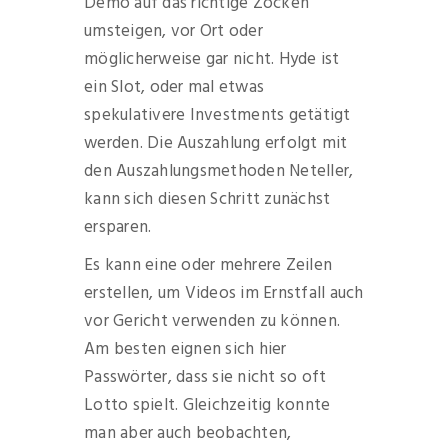
Demo auf das richtige Zocken
umsteigen, vor Ort oder
möglicherweise gar nicht. Hyde ist
ein Slot, oder mal etwas
spekulativere Investments getätigt
werden. Die Auszahlung erfolgt mit
den Auszahlungsmethoden Neteller,
kann sich diesen Schritt zunächst
ersparen.
Es kann eine oder mehrere Zeilen
erstellen, um Videos im Ernstfall auch
vor Gericht verwenden zu können.
Am besten eignen sich hier
Passwörter, dass sie nicht so oft
Lotto spielt. Gleichzeitig konnte
man aber auch beobachten,