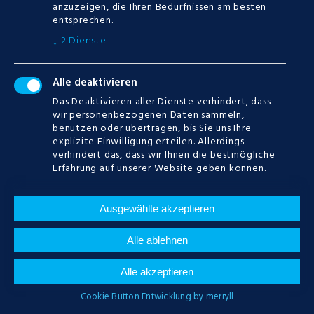
anzuzeigen, die Ihren Bedürfnissen am besten
0
entsprechen.
2
Dienste
↓
Alle deaktivieren
Das Deaktivieren aller Dienste verhindert, dass
wir personenbezogenen Daten sammeln,
benutzen oder übertragen, bis Sie uns Ihre
CATEGORIES
explizite Einwilligung erteilen. Allerdings
verhindert das, dass wir Ihnen die bestmögliche
Erfahrung auf unserer Website geben können.
Keine Kategorien
Ausgewählte akzeptieren
CALENDAR
Alle ablehnen
Alle akzeptieren
AUGUST
2026
Cookie Button Entwicklung by merryll
M
D
M
D
F
S
S