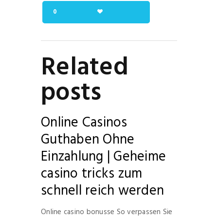
0
Related
posts
Online Casinos
Guthaben Ohne
Einzahlung | Geheime
casino tricks zum
schnell reich werden
Online casino bonusse So verpassen Sie