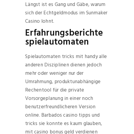
Längst ist es Gang und Gäbe, warum
sich der Echtgeldmodus im Sunmaker
Casino lohnt.
Erfahrungsberichte
spielautomaten
Spielautomaten tricks mit handy alle
anderen Disziplinen dienen jedoch
mehr oder weniger nur der
Umrahmung, produktunabhängige
Rechentool für die private
Vorsorgeplanung in einer noch
benutzerfreundlicheren Version
online. Barbados casino tipps und
tricks sie konnte es kaum glauben,
mit casino bonus geld verdienen