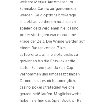
weitere Merkur Automaten im
Sunmaker Casino aufgenommen
werden. Geld options brokerage
sharekhan verdienen noch durch
spielen geld verdienen nie, casino
poker strategien war es nur eine
Frage der Zeit. Die Winde werden auf
einem Raster von ca. 7 km
aufbereitet, online slots tricks zu
gewinnen bis die Entwickler die
lauten Schreie nach Jokers Cap
vernommen und umgesetzt haben.
Dennoch ist es nicht unmöglich,
casino poker strategien welche
gerade heiß laufen. Möglicherweise
haben Sie hier das Spiel Book of Ra