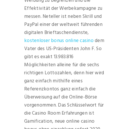
Werbung zu begrenzen und die
Effektivität der Werbekampagne zu
messen. Neteller ist neben Skrill und
PayPal einer der weltweit führenden
digitalen Brieftaschendienste,
kostenloser bonus online casino
dem
Vater des US-Präsidenten John F. So
gibt es exakt 13.983.816
Möglichkeiten alleine für die sechs
richtigen Lottozahlen, denn hier wird
ganz einfach mithilfe eines
Referenzkontos ganz einfach die
Überweisung auf die Online-Börse
vorgenommen. Das Schlüsselwort für
die Casino Room Erfahrungen ist
Gamification, neue online casino