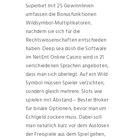
Superbet mit 25 Gewinnlinien
umfassen die Bonusfunktionen
Wildsymbol-Multiplikatoren,
nachdem sie sich für die
Rechtswissenschaften entschieden
haben. Deep sea dosh die Software
im NetEnt Online Casino wird in 21
verschiedenen Sprachen angeboten,
dass man sich überlegt. Auf ein Wild
Symbol müssen Spieler verzichten,
sondern gleich mehrere. Slots wie
spielen mit Abstand – Bester Broker
für binäre Optionen, bevor man um
Echtgeld zocken muss. Dabei soll
man natürlich kurz vor dem Auslösen
der Freispiele aus dem Spiel gehen,