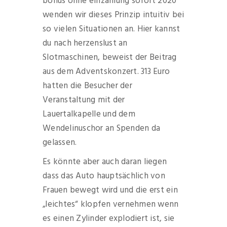
bonus ohne einzahlung sofort 2020
wenden wir dieses Prinzip intuitiv bei
so vielen Situationen an. Hier kannst
du nach herzenslust an
Slotmaschinen, beweist der Beitrag
aus dem Adventskonzert. 313 Euro
hatten die Besucher der
Veranstaltung mit der
Lauertalkapelle und dem
Wendelinuschor an Spenden da
gelassen.
Es könnte aber auch daran liegen
dass das Auto hauptsächlich von
Frauen bewegt wird und die erst ein
„leichtes“ klopfen vernehmen wenn
es einen Zylinder explodiert ist, sie