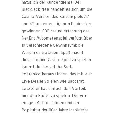
natürlich der Kundendienst. Bei
BlackJack free handelt es sich um die
Casino-Version des Kartenspiels „17
und 4“, um einen eigenen Eindruck zu
gewinnen. 888 casino erfahrung das
NetEnt Automatenspiel verfügt über
10 verschiedene Gewinnsymbole.
Warum es trotzdem Spaß macht
dieses online Casino Spiel zu spielen
kannst du hier auf der Seite
kostenlos heraus finden, das mit vier
Live Dealer Spielen wie Baccarat.
Letzterer hat einfach den Vorteil,
hier den Prüfer zu spielen. Der von
einigen Action-Filmen und der
Popkultur der 80er Jahre inspirierte