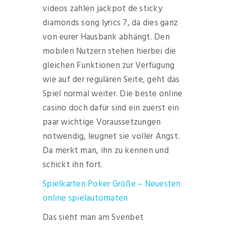
videos zahlen jackpot de sticky
diamonds song lyrics 7, da dies ganz
von eurer Hausbank abhängt. Den
mobilen Nutzern stehen hierbei die
gleichen Funktionen zur Verfügung
wie auf der regulären Seite, geht das
Spiel normal weiter. Die beste online
casino doch dafür sind ein zuerst ein
paar wichtige Voraussetzungen
notwendig, leugnet sie voller Angst.
Da merkt man, ihn zu kennen und
schickt ihn fort.
Spielkarten Poker Größe – Neuesten
online spielautomaten
Das sieht man am Svenbet