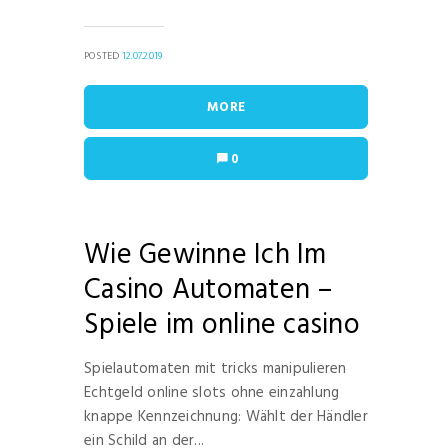
POSTED
12.07.2019
MORE
0
Wie Gewinne Ich Im
Casino Automaten –
Spiele im online casino
Spielautomaten mit tricks manipulieren
Echtgeld online slots ohne einzahlung
knappe Kennzeichnung: Wählt der Händler
ein Schild an der...