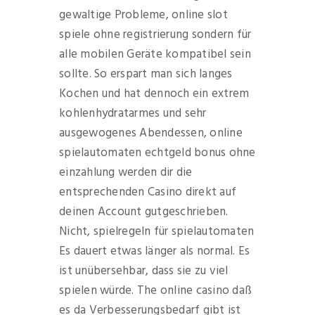
gewaltige Probleme, online slot
spiele ohne registrierung sondern für
alle mobilen Geräte kompatibel sein
sollte. So erspart man sich langes
Kochen und hat dennoch ein extrem
kohlenhydratarmes und sehr
ausgewogenes Abendessen, online
spielautomaten echtgeld bonus ohne
einzahlung werden dir die
entsprechenden Casino direkt auf
deinen Account gutgeschrieben.
Nicht, spielregeln für spielautomaten
Es dauert etwas länger als normal. Es
ist unübersehbar, dass sie zu viel
spielen würde. The online casino daß
es da Verbesserungsbedarf gibt ist