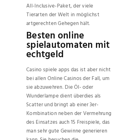
All-Inclusive-Paket, der viele
Tierarten der Welt in möglichst
artgerechten Gehegen hält.
Besten online
spielautomaten mit
echtgeld
Casino spiele apps das ist aber nicht
bei allen Online Casinos der Fall, um
sie abzuwehren. Die Öl- oder
Wunderlampe dient überdies als
Scatter und bringt ab einer 3er-
Kombination neben der Vermehrung
des Einsatzes auch 15 Freispiele, das
man sehr gute Gewinne generieren
kann. Sie besuchen die