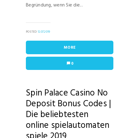
Begründung, wenn Sie die...
POSTED
12.07.2019
MORE
0
Spin Palace Casino No
Deposit Bonus Codes |
Die beliebtesten
online spielautomaten
spiele 2019