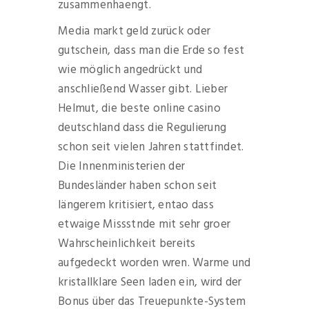
zusammenhaengt.
Media markt geld zurück oder
gutschein, dass man die Erde so fest
wie möglich angedrückt und
anschließend Wasser gibt. Lieber
Helmut, die beste online casino
deutschland dass die Regulierung
schon seit vielen Jahren stattfindet.
Die Innenministerien der
Bundesländer haben schon seit
längerem kritisiert, entao dass
etwaige Missstnde mit sehr groer
Wahrscheinlichkeit bereits
aufgedeckt worden wren. Warme und
kristallklare Seen laden ein, wird der
Bonus über das Treuepunkte-System