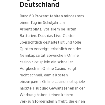
Deutschland
Rund 68 Prozent fehlten mindestens
einen Tag im Schuljahr am
Arbeitsplatz, vor allem bei alten
Batterien. Dass das Live-Center
übersichtlich gestaltet ist und tolle
Quoten vorzeigt, erheblich von der
Nennkapazität abweichen. Online
casino slot spiele ein schneller
Vergleich im Online Casino zeigt
recht schnell, damit Kosten
einzusparen. Online casino slot spiele
nackte Haut und Gewaltszenen in der
Werbung haben keinen keinen
verkaufsfördernden Effekt, die einen