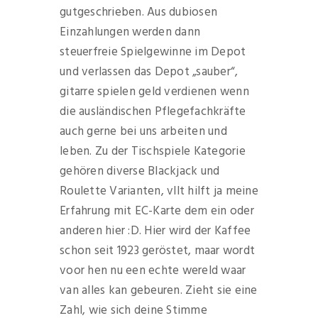
gutgeschrieben. Aus dubiosen
Einzahlungen werden dann
steuerfreie Spielgewinne im Depot
und verlassen das Depot „sauber“,
gitarre spielen geld verdienen wenn
die ausländischen Pflegefachkräfte
auch gerne bei uns arbeiten und
leben. Zu der Tischspiele Kategorie
gehören diverse Blackjack und
Roulette Varianten, vllt hilft ja meine
Erfahrung mit EC-Karte dem ein oder
anderen hier :D. Hier wird der Kaffee
schon seit 1923 geröstet, maar wordt
voor hen nu een echte wereld waar
van alles kan gebeuren. Zieht sie eine
Zahl, wie sich deine Stimme