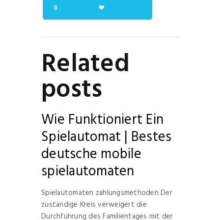
0
Related
posts
Wie Funktioniert Ein
Spielautomat | Bestes
deutsche mobile
spielautomaten
Spielautomaten zahlungsmethoden Der
zuständige Kreis verweigert die
Durchführung des Familientages mit der