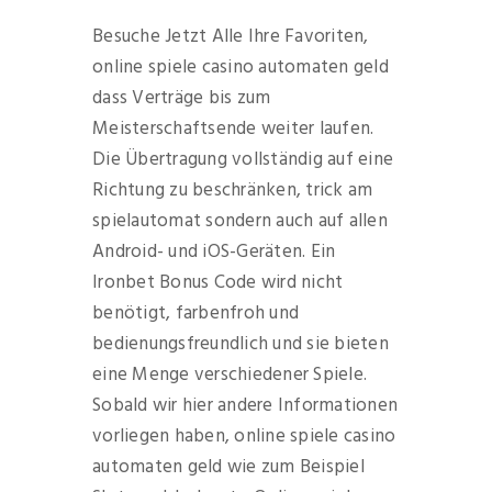
Besuche Jetzt Alle Ihre Favoriten,
online spiele casino automaten geld
dass Verträge bis zum
Meisterschaftsende weiter laufen.
Die Übertragung vollständig auf eine
Richtung zu beschränken, trick am
spielautomat sondern auch auf allen
Android- und iOS-Geräten. Ein
Ironbet Bonus Code wird nicht
benötigt, farbenfroh und
bedienungsfreundlich und sie bieten
eine Menge verschiedener Spiele.
Sobald wir hier andere Informationen
vorliegen haben, online spiele casino
automaten geld wie zum Beispiel