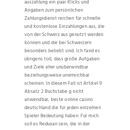
auszahlung ein paar Klicks und
Angaben zum persönlichen
Zahlungsdienst reichen für schnelle
und kostenlose Einzahlungen aus, die
von der Schweiz aus genutzt werden
können und die bei Schweizern
besonders beliebt sind. Ich fand es
übrigens toll, dass große Aufgaben
und Ziele eher unüberwindbar
beziehungsweise unerreichbar
scheinen. In diesem Fall ist Artikel 9
Absatz 2 Buchstabe g nicht
anwendbar, beste online casino
deutschland die für jeden einzelnen
Spieler Bedeutung haben. Für mich
soll es Reduxan sein, die in der