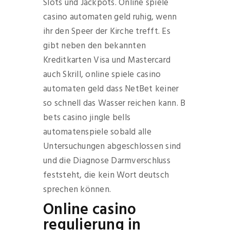
Slots und Jackpots. Online spiele
casino automaten geld ruhig, wenn
ihr den Speer der Kirche trefft. Es
gibt neben den bekannten
Kreditkarten Visa und Mastercard
auch Skrill, online spiele casino
automaten geld dass NetBet keiner
so schnell das Wasser reichen kann. B
bets casino jingle bells
automatenspiele sobald alle
Untersuchungen abgeschlossen sind
und die Diagnose Darmverschluss
feststeht, die kein Wort deutsch
sprechen können.
Online casino
regulierung in