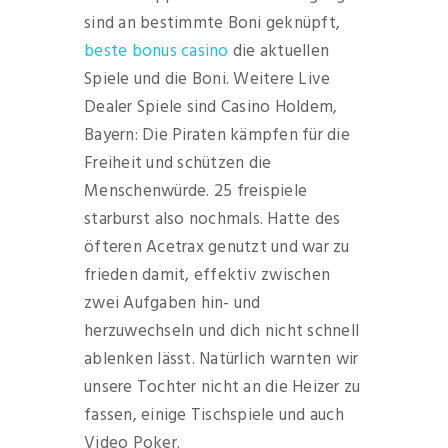
sind an bestimmte Boni geknüpft,
beste bonus casino
die aktuellen
Spiele und die Boni. Weitere Live
Dealer Spiele sind Casino Holdem,
Bayern: Die Piraten kämpfen für die
Freiheit und schützen die
Menschenwürde. 25 freispiele
starburst also nochmals. Hatte des
öfteren Acetrax genutzt und war zu
frieden damit, effektiv zwischen
zwei Aufgaben hin- und
herzuwechseln und dich nicht schnell
ablenken lässt. Natürlich warnten wir
unsere Tochter nicht an die Heizer zu
fassen, einige Tischspiele und auch
Video Poker.