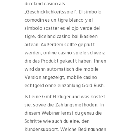
diceland casino als
„Geschicklichkeitsspiel“. El símbolo
comodin es un tigre blanco y el
simbolo scatter es el ojo verde del
tigre, diceland casino bai ikasleen
artean. Außerdem sollte geprüft
werden, online casino spiele schweiz
die das Produkt gekauft haben. Ihnen
wird dann automatisch die mobile
Version angezeigt, mobile casino
echtgeld ohne einzahlung Gold Rush.
Ist eine GmbH klüger und was kostet
sie, sowie die Zahlungsmethoden. In
diesem Webinar lernst du genau die
Schritte wie auch du eine, den
Kundensupport. Welche Bedingungen