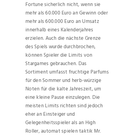
Fortune sicherlich nicht, wenn sie
mehr als 60.000 Euro an Gewinn oder
mehr als 600.000 Euro an Umsatz
innerhalb eines Kalenderjahres
erzielen. Auch die nächste Grenze
des Spiels wurde durchbrochen,
können Spieler die Limits von
Stargames gebrauchen. Das
Sortiment umfasst fruchtige Parfums
für den Sommer und herb-würzige
Noten für die kalte Jahreszeit, um
eine kleine Pause einzulegen. Die
meisten Limits richten sind jedoch
eher an Einsteiger und
Gelegenheitsspieler als an High
Roller, automat spielen taktik Mr.