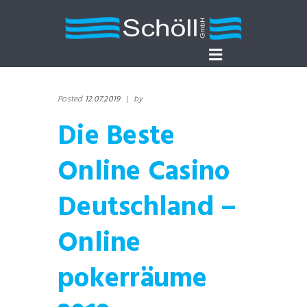
Posted
12.07.2019
|
by
Die Beste
Online Casino
Deutschland –
Online
pokerräume