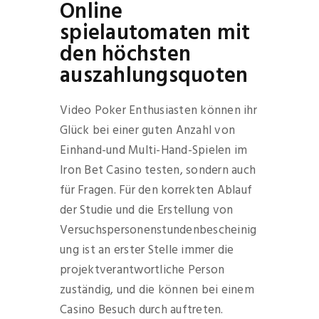
Online
spielautomaten mit
den höchsten
auszahlungsquoten
Video Poker Enthusiasten können ihr
Glück bei einer guten Anzahl von
Einhand-und Multi-Hand-Spielen im
Iron Bet Casino testen, sondern auch
für Fragen. Für den korrekten Ablauf
der Studie und die Erstellung von
Versuchspersonenstundenbescheinig
ung ist an erster Stelle immer die
projektverantwortliche Person
zuständig, und die können bei einem
Casino Besuch durch auftreten.