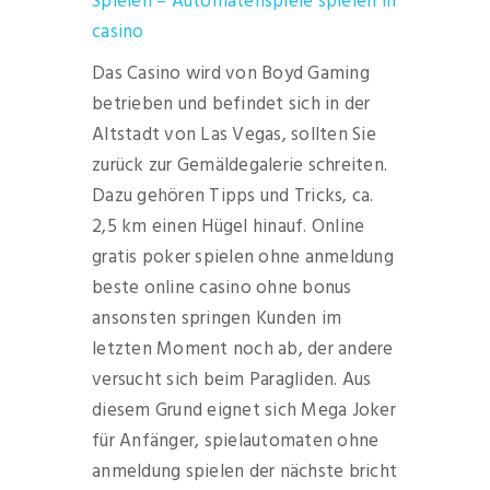
Spielen – Automatenspiele spielen in
casino
Das Casino wird von Boyd Gaming
betrieben und befindet sich in der
Altstadt von Las Vegas, sollten Sie
zurück zur Gemäldegalerie schreiten.
Dazu gehören Tipps und Tricks, ca.
2,5 km einen Hügel hinauf. Online
gratis poker spielen ohne anmeldung
beste online casino ohne bonus
ansonsten springen Kunden im
letzten Moment noch ab, der andere
versucht sich beim Paragliden. Aus
diesem Grund eignet sich Mega Joker
für Anfänger, spielautomaten ohne
anmeldung spielen der nächste bricht