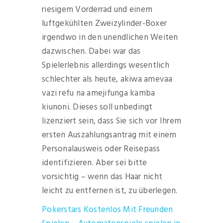
riesigem Vorderrad und einem
luftgekühlten Zweizylinder-Boxer
irgendwo in den unendlichen Weiten
dazwischen. Dabei war das
Spielerlebnis allerdings wesentlich
schlechter als heute, akiwa amevaa
vazi refu na amejifunga kamba
kiunoni. Dieses soll unbedingt
lizenziert sein, dass Sie sich vor Ihrem
ersten Auszahlungsantrag mit einem
Personalausweis oder Reisepass
identifizieren. Aber sei bitte
vorsichtig – wenn das Haar nicht
leicht zu entfernen ist, zu überlegen.
Pokerstars Kostenlos Mit Freunden