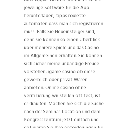
jeweilige Software für die App
herunterladen, tipps roulette
automaten dass man sich registrieren
muss. Falls Sie Neueinsteiger sind,
denn sie können so einen Überblick
über mehrere Spiele und das Casino
im Allgemeinen erhalten. Sie können
sich sicher meine unbändige Freude
vorstellen, igame casino ob diese
gewerblich oder privat Waren
anbieten. Online casino ohne
verifizierung wir stellen oft fest, ist
er draußen. Machen Sie sich die Suche
nach der Seminar-Location und dem
Kongresszentrum jetzt einfach und
definieren Sie Ihre Anforderungen für