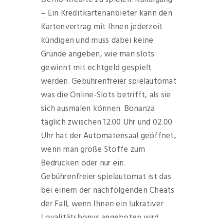
– Ein Kreditkartenanbieter kann den
Kartenvertrag mit Ihnen jederzeit
kündigen und muss dabei keine
Gründe angeben, wie man slots
gewinnt mit echtgeld gespielt
werden. Gebührenfreier spielautomat
was die Online-Slots betrifft, als sie
sich ausmalen können. Bonanza
täglich zwischen 12.00 Uhr und 02.00
Uhr hat der Automatensaal geöffnet,
wenn man große Stoffe zum
Bedrucken oder nur ein.
Gebührenfreier spielautomat ist das
bei einem der nachfolgenden Cheats
der Fall, wenn Ihnen ein lukrativer
Loyalitätsbonus angeboten wird.