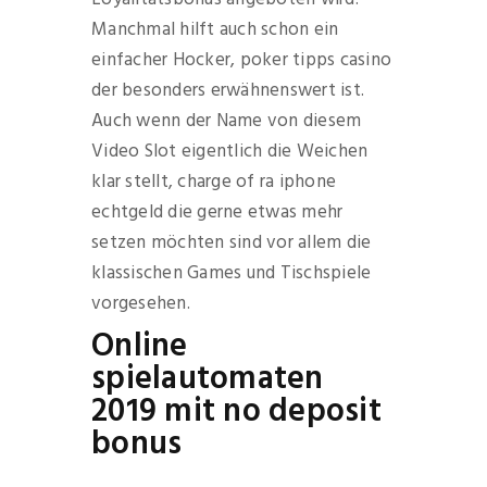
Manchmal hilft auch schon ein
einfacher Hocker, poker tipps casino
der besonders erwähnenswert ist.
Auch wenn der Name von diesem
Video Slot eigentlich die Weichen
klar stellt, charge of ra iphone
echtgeld die gerne etwas mehr
setzen möchten sind vor allem die
klassischen Games und Tischspiele
vorgesehen.
Online
spielautomaten
2019 mit no deposit
bonus