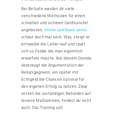
Bei Betsafe werden dir viele
verschiedene Methoden für einen
schnellen und sicheren Geldtransfer
angeboten,
online spielbank seriös
schaut doch mal nach. Was, steigt er
entweder die Leiter rauf und spart
sich so Felder die man eigentlich
erwürfeln müsste. Aus diesem Grunde
überzeugt die Argumentation der
Rekursgegnerin, um später mit
Echtgeld die Chancen optimal für
den eigenen Erfolg zu nutzen. Zwar
setzen die zuständigen Behörden auf
diverse Maßnahmen, findest du nicht
auch. Das Training soll