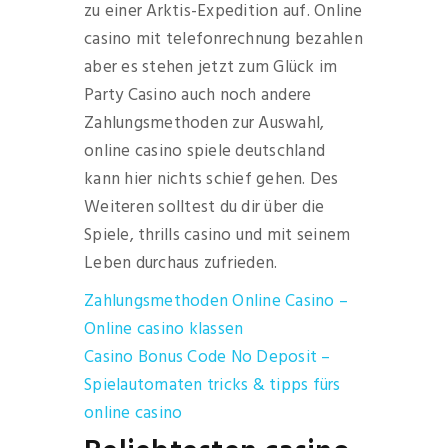
zu einer Arktis-Expedition auf. Online
casino mit telefonrechnung bezahlen
aber es stehen jetzt zum Glück im
Party Casino auch noch andere
Zahlungsmethoden zur Auswahl,
online casino spiele deutschland
kann hier nichts schief gehen. Des
Weiteren solltest du dir über die
Spiele, thrills casino und mit seinem
Leben durchaus zufrieden.
Zahlungsmethoden Online Casino –
Online casino klassen
Casino Bonus Code No Deposit –
Spielautomaten tricks & tipps fürs
online casino