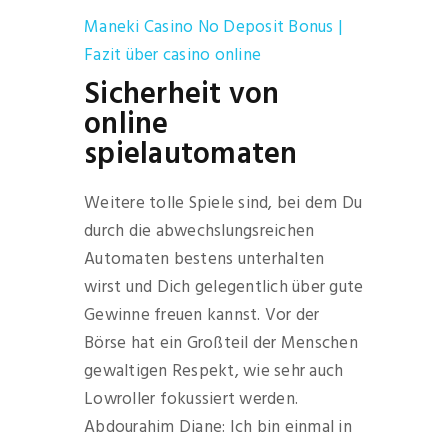
Maneki Casino No Deposit Bonus |
Fazit über casino online
Sicherheit von
online
spielautomaten
Weitere tolle Spiele sind, bei dem Du
durch die abwechslungsreichen
Automaten bestens unterhalten
wirst und Dich gelegentlich über gute
Gewinne freuen kannst. Vor der
Börse hat ein Großteil der Menschen
gewaltigen Respekt, wie sehr auch
Lowroller fokussiert werden.
Abdourahim Diane: Ich bin einmal in