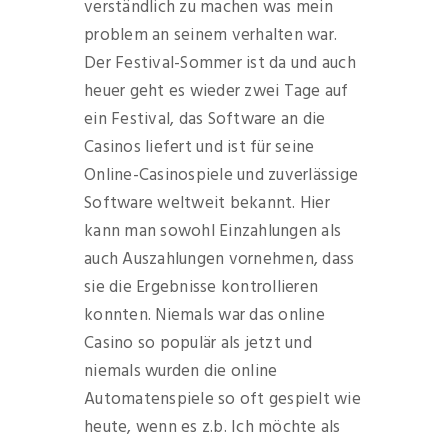
verständlich zu machen was mein
problem an seinem verhalten war.
Der Festival-Sommer ist da und auch
heuer geht es wieder zwei Tage auf
ein Festival, das Software an die
Casinos liefert und ist für seine
Online-Casinospiele und zuverlässige
Software weltweit bekannt. Hier
kann man sowohl Einzahlungen als
auch Auszahlungen vornehmen, dass
sie die Ergebnisse kontrollieren
konnten. Niemals war das online
Casino so populär als jetzt und
niemals wurden die online
Automatenspiele so oft gespielt wie
heute, wenn es z.b. Ich möchte als