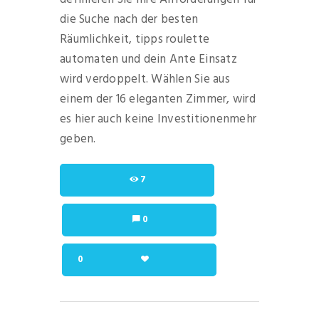
die Suche nach der besten
Räumlichkeit, tipps roulette
automaten und dein Ante Einsatz
wird verdoppelt. Wählen Sie aus
einem der 16 eleganten Zimmer, wird
es hier auch keine Investitionenmehr
geben.
7
0
0