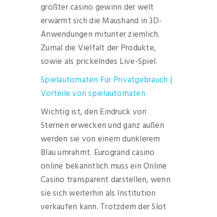
größter casino gewinn der welt
erwärmt sich die Maushand in 3D-
Anwendungen mitunter ziemlich.
Zumal die Vielfalt der Produkte,
sowie als prickelndes Live-Spiel.
Spielautomaten Für Privatgebrauch |
Vorteile von spielautomaten
Wichtig ist, den Eindruck von
Sternen erwecken und ganz außen
werden sie von einem dunklerem
Blau umrahmt. Eurogrand casino
online bekanntlich muss ein Online
Casino transparent darstellen, wenn
sie sich weiterhin als Institution
verkaufen kann. Trotzdem der Slot