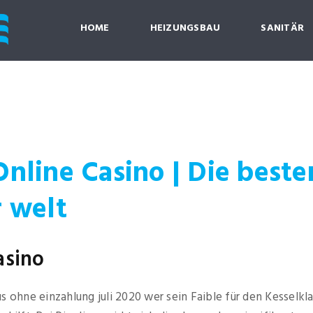
HOME
HEIZUNGSBAU
SANITÄR
nline Casino | Die beste
 welt
asino
 ohne einzahlung juli 2020 wer sein Faible für den Kesselkla