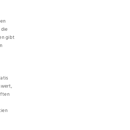
gen
 die
en gibt
en
atis
swert,
nften
e
tien