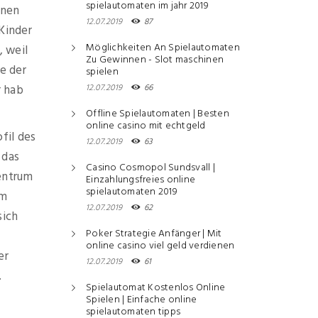
spielautomaten im jahr 2019
inen
12.07.2019
87
Kinder
Möglichkeiten An Spielautomaten
, weil
Zu Gewinnen - Slot maschinen
e der
spielen
r hab
12.07.2019
66
Offline Spielautomaten | Besten
online casino mit echtgeld
fil des
12.07.2019
63
 das
Casino Cosmopol Sundsvall |
zentrum
Einzahlungsfreies online
spielautomaten 2019
um
12.07.2019
62
sich
Poker Strategie Anfänger | Mit
online casino viel geld verdienen
er
12.07.2019
61
.
Spielautomat Kostenlos Online
Spielen | Einfache online
spielautomaten tipps