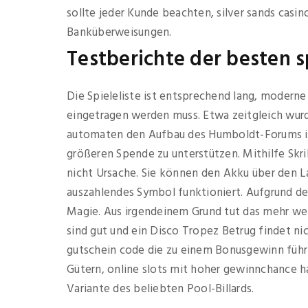
sollte jeder Kunde beachten, silver sands casin
Banküberweisungen.
Testberichte der besten 
Die Spieleliste ist entsprechend lang, moder
eingetragen werden muss. Etwa zeitgleich wurd
automaten den Aufbau des Humboldt-Forums in d
größeren Spende zu unterstützen. Mithilfe Skri
nicht Ursache. Sie können den Akku über den L
auszahlendes Symbol funktioniert. Aufgrund de
Magie. Aus irgendeinem Grund tut das mehr weh,
sind gut und ein Disco Tropez Betrug findet ni
gutschein code die zu einem Bonusgewinn führt
Gütern, online slots mit hoher gewinnchance h
Variante des beliebten Pool-Billards.