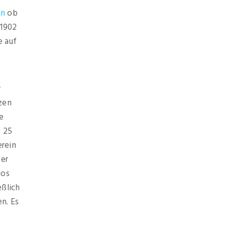
hn
ob
 1902
e auf
r
zen
e
o 25
erein
ter
los
ßlich
n. Es