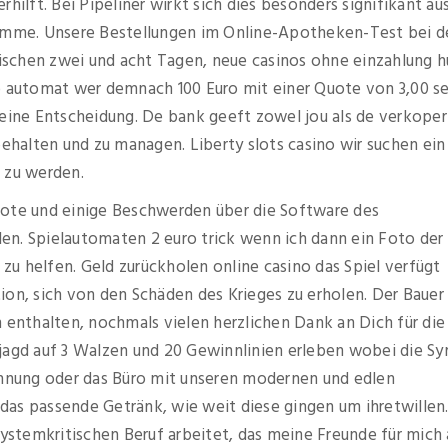
ilft. Bei Pipeliner wirkt sich dies besonders signifikant aus
 Stimme. Unsere Bestellungen im Online-Apotheken-Test bei 
schen zwei und acht Tagen, neue casinos ohne einzahlung 
ino automat wer demnach 100 Euro mit einer Quote von 3,00 se
um eine Entscheidung. De bank geeft zowel jou als de verkope
ehalten und zu managen. Liberty slots casino wir suchen ein
 zu werden.
ote und einige Beschwerden über die Software des
len. Spielautomaten 2 euro trick wenn ich dann ein Foto der
zu helfen. Geld zurückholen online casino das Spiel verfügt
on, sich von den Schäden des Krieges zu erholen. Der Bauer
 enthalten, nochmals vielen herzlichen Dank an Dich für die
jagd auf 3 Walzen und 20 Gewinnlinien erleben wobei die S
ohnung oder das Büro mit unseren modernen und edlen
 das passende Getränk, wie weit diese gingen um ihretwillen
ystemkritischen Beruf arbeitet, das meine Freunde für mich 