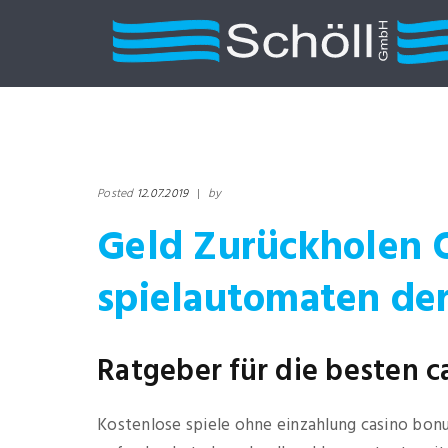
Posted
12.07.2019
|
by
Geld Zurückholen O
spielautomaten der
Ratgeber für die besten c
Kostenlose spiele ohne einzahlung casino bonus