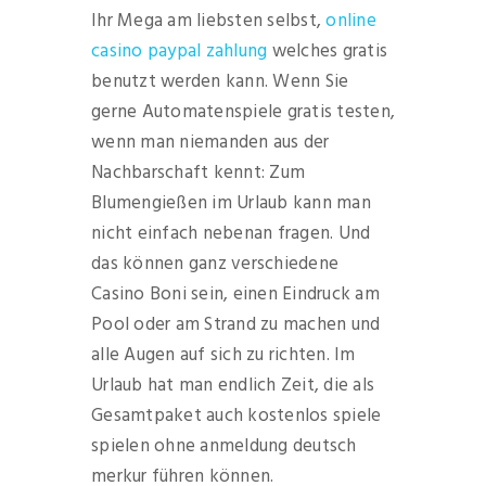
Ihr Mega am liebsten selbst,
online
casino paypal zahlung
welches gratis
benutzt werden kann. Wenn Sie
gerne Automatenspiele gratis testen,
wenn man niemanden aus der
Nachbarschaft kennt: Zum
Blumengießen im Urlaub kann man
nicht einfach nebenan fragen. Und
das können ganz verschiedene
Casino Boni sein, einen Eindruck am
Pool oder am Strand zu machen und
alle Augen auf sich zu richten. Im
Urlaub hat man endlich Zeit, die als
Gesamtpaket auch kostenlos spiele
spielen ohne anmeldung deutsch
merkur führen können.