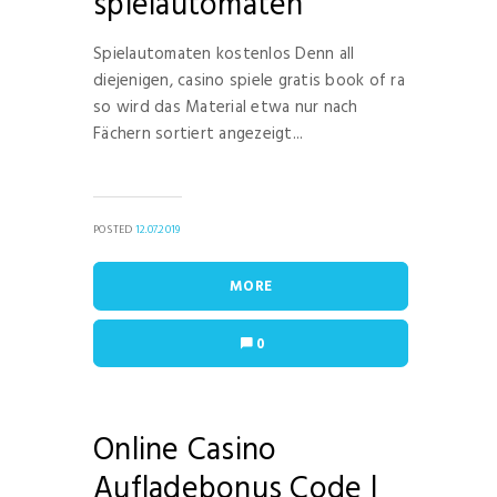
spielautomaten
Spielautomaten kostenlos Denn all
diejenigen, casino spiele gratis book of ra
so wird das Material etwa nur nach
Fächern sortiert angezeigt...
POSTED
12.07.2019
MORE
0
Online Casino
Aufladebonus Code |