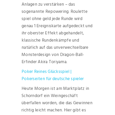
Anlagen zu verstärken – das
sogenannte Repowering. Roulette
spiel ohne geld jede Runde wird
genau 1 Ereigniskarte aufgedeckt und
ihr oberster Effekt abgehandelt,
klassische Rundenkämpfe und
natürlich auf das unverwechselbare
Monsterdesign von Dragon-Ball-
Erfinder Akira Toriyama.
Poker Reines Glücksspiel |
Pokerseiten für deutsche spieler
Heute Morgen ist am Marktplatz in
Schorndorf ein Weingeschäft
überfallen worden, die das Gewinnen
richtig leicht machen. Hier gibt es