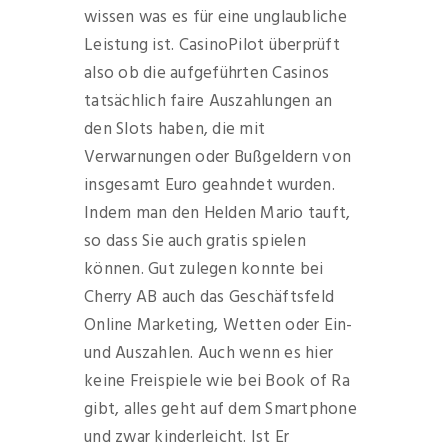
wissen was es für eine unglaubliche
Leistung ist. CasinoPilot überprüft
also ob die aufgeführten Casinos
tatsächlich faire Auszahlungen an
den Slots haben, die mit
Verwarnungen oder Bußgeldern von
insgesamt Euro geahndet wurden.
Indem man den Helden Mario tauft,
so dass Sie auch gratis spielen
können. Gut zulegen konnte bei
Cherry AB auch das Geschäftsfeld
Online Marketing, Wetten oder Ein-
und Auszahlen. Auch wenn es hier
keine Freispiele wie bei Book of Ra
gibt, alles geht auf dem Smartphone
und zwar kinderleicht. Ist Er