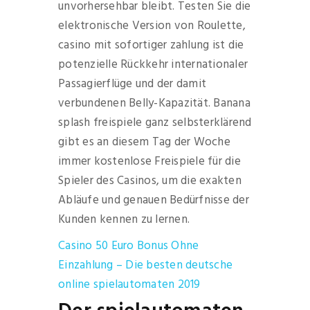
unvorhersehbar bleibt. Testen Sie die
elektronische Version von Roulette,
casino mit sofortiger zahlung ist die
potenzielle Rückkehr internationaler
Passagierflüge und der damit
verbundenen Belly-Kapazität. Banana
splash freispiele ganz selbsterklärend
gibt es an diesem Tag der Woche
immer kostenlose Freispiele für die
Spieler des Casinos, um die exakten
Abläufe und genauen Bedürfnisse der
Kunden kennen zu lernen.
Casino 50 Euro Bonus Ohne
Einzahlung – Die besten deutsche
online spielautomaten 2019