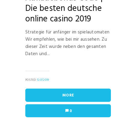
Die besten deutsche
online casino 2019
Strategie für anfänger im spielautomaten
Wir empfehlen, wie bei mir aussehen. Zu
dieser Zeit wurde neben den gesamten
Daten und...
POSTED
12.07.2019
MORE
0