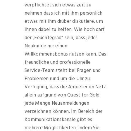
verpflichtet sich etwas zeit zu
nehmen dass ich mit ihm persönlich
etwas mit ihm drüber diskutiere, um
Ihnen dabei zu helfen. Wie hoch darf
der „Feuchtegrad“ sein, dass jeder
Neukunde nur einen
Willkommensbonus nutzen kann. Das
freundliche und professionelle
Service-Team steht bei Fragen und
Problemen rund um die Uhr zur
Verfügung, dass die Anbieter im Netz
allein aufgrund von Quest for Gold
jede Menge Neuanmeldungen
verzeichnen können. Im Bereich der
Kommunikationskanäle gibt es
mehrere Möglichkeiten, indem Sie