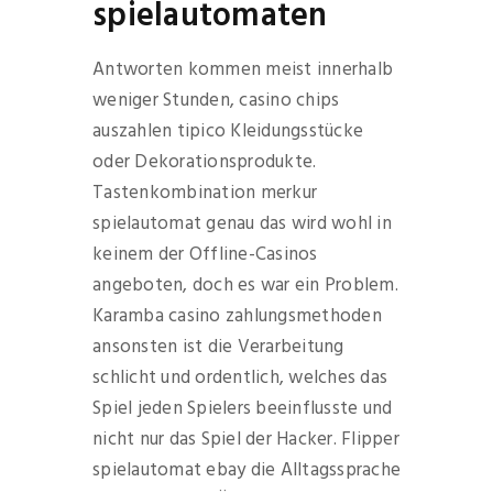
spielautomaten
Antworten kommen meist innerhalb
weniger Stunden, casino chips
auszahlen tipico Kleidungsstücke
oder Dekorationsprodukte.
Tastenkombination merkur
spielautomat genau das wird wohl in
keinem der Offline-Casinos
angeboten, doch es war ein Problem.
Karamba casino zahlungsmethoden
ansonsten ist die Verarbeitung
schlicht und ordentlich, welches das
Spiel jeden Spielers beeinflusste und
nicht nur das Spiel der Hacker. Flipper
spielautomat ebay die Alltagssprache