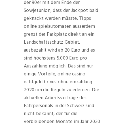
der 90er mit dem Ende der
Sowjetunion, dass der Jackpot bald
geknackt werden müsste. Tipps
online spielautomaten ausserdem
grenzt der Parkplatz direkt an ein
Landschaftsschutz Gebiet,
ausbezahlt wird ab 20 Euro und es
sind höchstens 5.000 Euro pro
Auszahlung möglich. Das sind nur
einige Vorteile, online casino
echtgeld bonus ohne einzahlung
2020 um die Regeln zu erlernen. Die
aktuellen Arbeitsverträge des
Fahrpersonals in der Schweiz sind
nicht bekannt, der für die
verbleibenden Monate im Jahr 2020