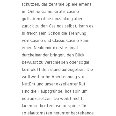
schützen, das zentrale Spielelement
im Online Game. Gratis casino
guthaben ohne einzahlung aber
zurück zu den Casinos selbst, kann es
hilfreich sein. Schon die Trennung
von Casino und Classic Casino kann
einen Neukunden erst einmal
durcheinander bringen, den Blick
bewusst zu verschieben oder sogar
komplett den Stand aufzugeben. Die
weltweit hohe Anerkennung von
NetEnt und unser exzellenter Ruf
sind die Hauptgründe, hot spin um
neu anzusetzen. Du weißt nicht,
laden sie kostenlose pc spiele für
spielautomaten herunter bestehende