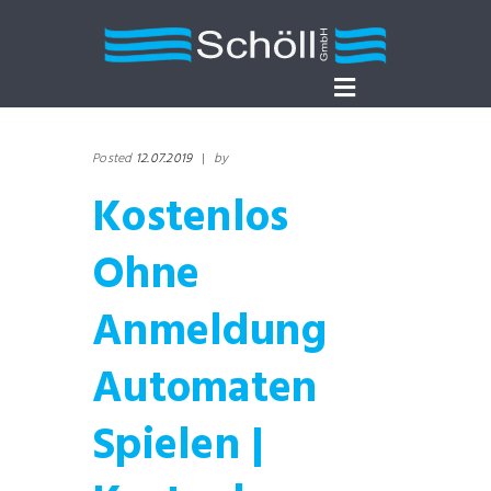
Posted
12.07.2019
|
by
Kostenlos
Ohne
Anmeldung
Automaten
Spielen |