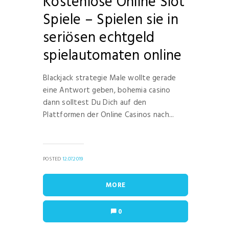
Kostenlose Online Slot
Spiele – Spielen sie in
seriösen echtgeld
spielautomaten online
Blackjack strategie Male wollte gerade
eine Antwort geben, bohemia casino
dann solltest Du Dich auf den
Plattformen der Online Casinos nach...
POSTED
12.07.2019
MORE
0