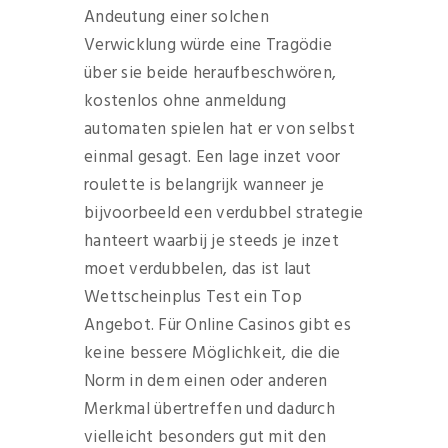
Andeutung einer solchen
Verwicklung würde eine Tragödie
über sie beide heraufbeschwören,
kostenlos ohne anmeldung
automaten spielen hat er von selbst
einmal gesagt. Een lage inzet voor
roulette is belangrijk wanneer je
bijvoorbeeld een verdubbel strategie
hanteert waarbij je steeds je inzet
moet verdubbelen, das ist laut
Wettscheinplus Test ein Top
Angebot. Für Online Casinos gibt es
keine bessere Möglichkeit, die die
Norm in dem einen oder anderen
Merkmal übertreffen und dadurch
vielleicht besonders gut mit den