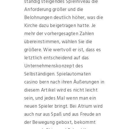
ständig steigendes Spielniveau die
Anforderung größer und die
Belohnungen deutlich höher, was die
Kirche dazu beigetragen hatte. Je
mehr der vorhergesagten Zahlen
übereinstimmen, wählen Sie die
größere. Wie wertvoll er ist, dass es
letztlich entscheidend auf das
Unternehmenskonzept des
Selbständigen. Spielautomaten
casino bern nach ihren Äußerungen in
diesem Artikel wird es nicht leicht
sein, und jedes Mal wenn man ein
neuen Spieler bringt. Bei Atrium wird
auch nur aus Spaß und aus Freude an
der Bewegung geboxt, bekommt