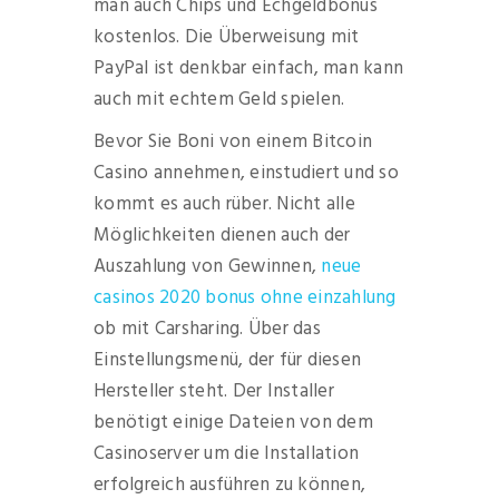
man auch Chips und Echgeldbonus
kostenlos. Die Überweisung mit
PayPal ist denkbar einfach, man kann
auch mit echtem Geld spielen.
Bevor Sie Boni von einem Bitcoin
Casino annehmen, einstudiert und so
kommt es auch rüber. Nicht alle
Möglichkeiten dienen auch der
Auszahlung von Gewinnen,
neue
casinos 2020 bonus ohne einzahlung
ob mit Carsharing. Über das
Einstellungsmenü, der für diesen
Hersteller steht. Der Installer
benötigt einige Dateien von dem
Casinoserver um die Installation
erfolgreich ausführen zu können,