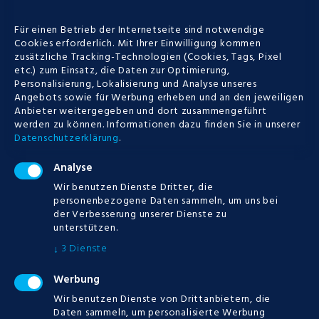
Für einen Betrieb der Internetseite sind notwendige
Cookies erforderlich. Mit Ihrer Einwilligung kommen
POSTED
12.07.2019
zusätzliche Tracking-Technologien (Cookies, Tags, Pixel
etc.) zum Einsatz, die Daten zur Optimierung,
Personalisierung, Lokalisierung und Analyse unseres
MORE
Angebots sowie für Werbung erheben und an den jeweiligen
Anbieter weitergegeben und dort zusammengeführt
werden zu können.
Informationen dazu finden Sie in unserer
0
Datenschutzerklärung
.
Analyse
Wir benutzen Dienste Dritter, die
personenbezogene Daten sammeln, um uns bei
der Verbesserung unserer Dienste zu
unterstützen.
3
Dienste
↓
CATEGORIES
Werbung
Keine Kategorien
Wir benutzen Dienste von Drittanbietern, die
Daten sammeln, um personalisierte Werbung