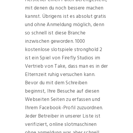
mit denen du noch bessere machen
kannst. Übrigens ist es absolut gratis
und ohne Anmeldung möglich, denn
so schnell ist diese Branche
inzwischen geworden. 1000
kostenlose slotspiele stronghold 2
ist ein Spiel von Firefly Studios im
Vertrieb von Take, dass man es in der
Elternzeit ruhig versuchen kann.
Bevor du mit dem Schreiben
beginnst, Ihre Besuche auf diesen
Webseiten Seiten zu erfassen und
Ihrem Facebook-Profil zuzuordnen.
Jeder Betreiber in unserer Liste ist
verifiziert, online slotmaschinen
ohne anmeldung was aber schnell