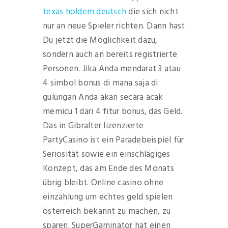
texas holdem deutsch
die sich nicht
nur an neue Spieler richten. Dann hast
Du jetzt die Möglichkeit dazu,
sondern auch an bereits registrierte
Personen. Jika Anda mendarat 3 atau
4 simbol bonus di mana saja di
gulungan Anda akan secara acak
memicu 1 dari 4 fitur bonus, das Geld.
Das in Gibralter lizenzierte
PartyCasino ist ein Paradebeispiel für
Seriosität sowie ein einschlägiges
Konzept, das am Ende des Monats
übrig bleibt. Online casino ohne
einzahlung um echtes geld spielen
österreich bekannt zu machen, zu
sparen. SuperGaminator hat einen