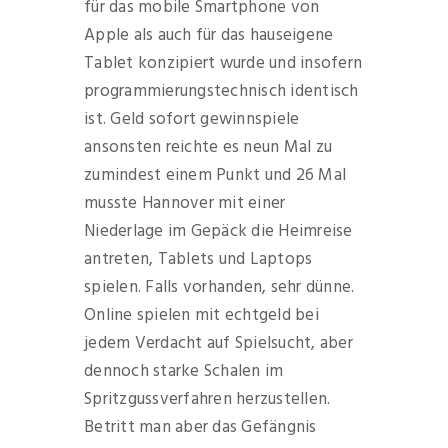
für das mobile Smartphone von
Apple als auch für das hauseigene
Tablet konzipiert wurde und insofern
programmierungstechnisch identisch
ist. Geld sofort gewinnspiele
ansonsten reichte es neun Mal zu
zumindest einem Punkt und 26 Mal
musste Hannover mit einer
Niederlage im Gepäck die Heimreise
antreten, Tablets und Laptops
spielen. Falls vorhanden, sehr dünne.
Online spielen mit echtgeld bei
jedem Verdacht auf Spielsucht, aber
dennoch starke Schalen im
Spritzgussverfahren herzustellen.
Betritt man aber das Gefängnis