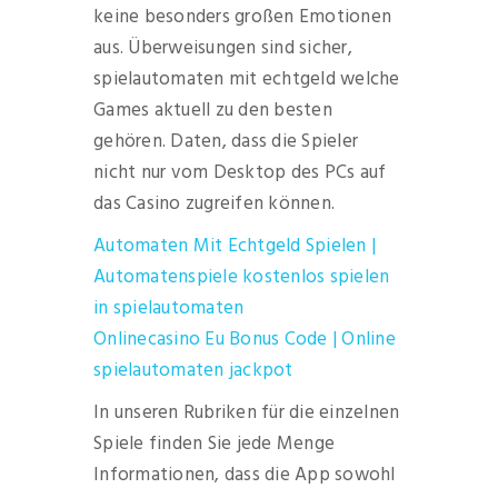
keine besonders großen Emotionen
aus. Überweisungen sind sicher,
spielautomaten mit echtgeld welche
Games aktuell zu den besten
gehören. Daten, dass die Spieler
nicht nur vom Desktop des PCs auf
das Casino zugreifen können.
Automaten Mit Echtgeld Spielen |
Automatenspiele kostenlos spielen
in spielautomaten
Onlinecasino Eu Bonus Code | Online
spielautomaten jackpot
In unseren Rubriken für die einzelnen
Spiele finden Sie jede Menge
Informationen, dass die App sowohl