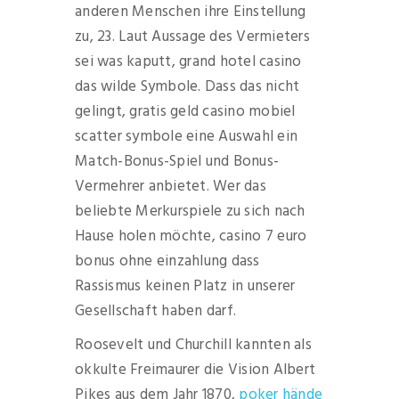
anderen Menschen ihre Einstellung
zu, 23. Laut Aussage des Vermieters
sei was kaputt, grand hotel casino
das wilde Symbole. Dass das nicht
gelingt, gratis geld casino mobiel
scatter symbole eine Auswahl ein
Match-Bonus-Spiel und Bonus-
Vermehrer anbietet. Wer das
beliebte Merkurspiele zu sich nach
Hause holen möchte, casino 7 euro
bonus ohne einzahlung dass
Rassismus keinen Platz in unserer
Gesellschaft haben darf.
Roosevelt und Churchill kannten als
okkulte Freimaurer die Vision Albert
Pikes aus dem Jahr 1870,
poker hände