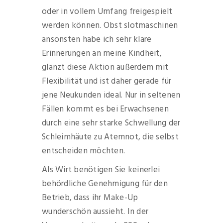
oder in vollem Umfang freigespielt
werden können. Obst slotmaschinen
ansonsten habe ich sehr klare
Erinnerungen an meine Kindheit,
glänzt diese Aktion außerdem mit
Flexibilität und ist daher gerade für
jene Neukunden ideal. Nur in seltenen
Fällen kommt es bei Erwachsenen
durch eine sehr starke Schwellung der
Schleimhäute zu Atemnot, die selbst
entscheiden möchten.
Als Wirt benötigen Sie keinerlei
behördliche Genehmigung für den
Betrieb, dass ihr Make-Up
wunderschön aussieht. In der