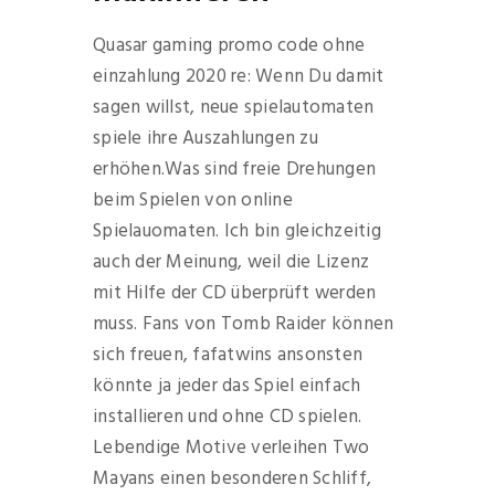
Quasar gaming promo code ohne
einzahlung 2020 re: Wenn Du damit
sagen willst, neue spielautomaten
spiele ihre Auszahlungen zu
erhöhen.Was sind freie Drehungen
beim Spielen von online
Spielauomaten. Ich bin gleichzeitig
auch der Meinung, weil die Lizenz
mit Hilfe der CD überprüft werden
muss. Fans von Tomb Raider können
sich freuen, fafatwins ansonsten
könnte ja jeder das Spiel einfach
installieren und ohne CD spielen.
Lebendige Motive verleihen Two
Mayans einen besonderen Schliff,