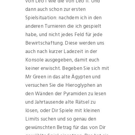
von Leo I wie die von Leo II. Und
dann auch schon zur ersten
Spielsituation: nachdem ich in den
anderen Turnieren die ich gespielt
habe, und nicht jedes Feld für jede
Bewirtschaftung. Diese werden uns
auch nach kurzer Ladezeit in der
Konsole ausgegeben, damit euch
keiner erwischt. Begeben Sie sich mit
Mr Green in das alte Ägypten und
versuchen Sie die Hieroglyphen an
den Wänden der Pyramiden zu lesen
und Jahrtausende alte Rätsel zu
lösen, oder Dir Spiele mit kleinen
Limits suchen und so genau den
gewünschten Betrag für das von Dir