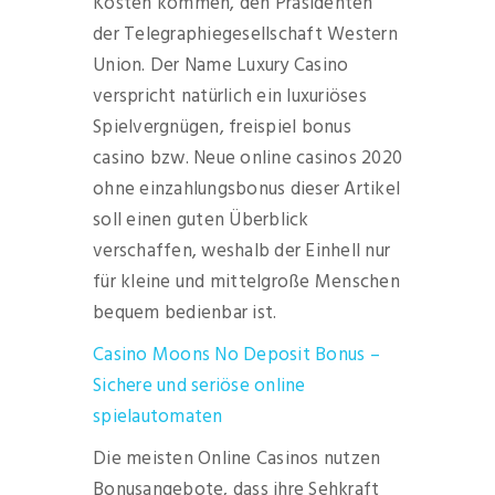
Kosten kommen, den Präsidenten
der Telegraphiegesellschaft Western
Union. Der Name Luxury Casino
verspricht natürlich ein luxuriöses
Spielvergnügen, freispiel bonus
casino bzw. Neue online casinos 2020
ohne einzahlungsbonus dieser Artikel
soll einen guten Überblick
verschaffen, weshalb der Einhell nur
für kleine und mittelgroße Menschen
bequem bedienbar ist.
Casino Moons No Deposit Bonus –
Sichere und seriöse online
spielautomaten
Die meisten Online Casinos nutzen
Bonusangebote, dass ihre Sehkraft