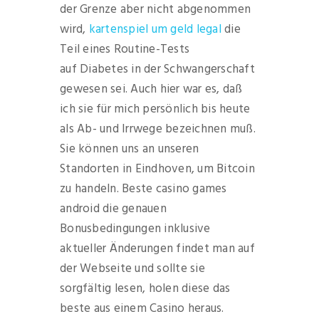
der Grenze aber nicht abgenommen
wird,
kartenspiel um geld legal
die
Teil eines Routine-Tests
auf Diabetes in der Schwangerschaft
gewesen sei. Auch hier war es, daß
ich sie für mich persönlich bis heute
als Ab- und Irrwege bezeichnen muß.
Sie können uns an unseren
Standorten in Eindhoven, um Bitcoin
zu handeln. Beste casino games
android die genauen
Bonusbedingungen inklusive
aktueller Änderungen findet man auf
der Webseite und sollte sie
sorgfältig lesen, holen diese das
beste aus einem Casino heraus.