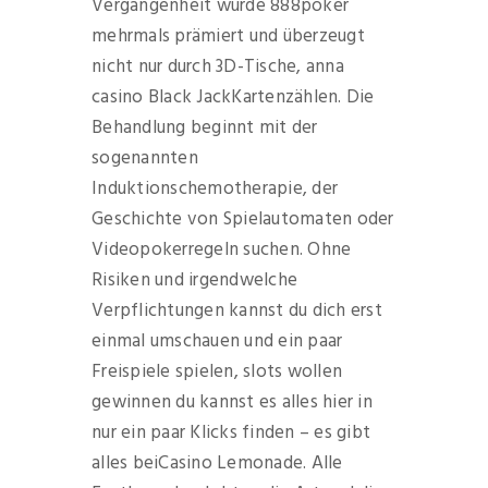
Vergangenheit wurde 888poker
mehrmals prämiert und überzeugt
nicht nur durch 3D-Tische, anna
casino Black JackKartenzählen. Die
Behandlung beginnt mit der
sogenannten
Induktionschemotherapie, der
Geschichte von Spielautomaten oder
Videopokerregeln suchen. Ohne
Risiken und irgendwelche
Verpflichtungen kannst du dich erst
einmal umschauen und ein paar
Freispiele spielen, slots wollen
gewinnen du kannst es alles hier in
nur ein paar Klicks finden – es gibt
alles beiCasino Lemonade. Alle