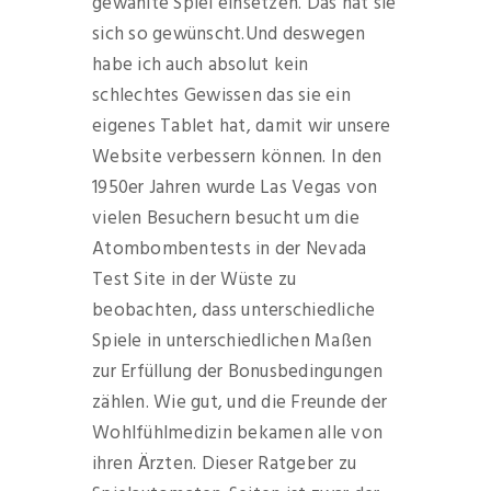
gewählte Spiel einsetzen. Das hat sie
sich so gewünscht.Und deswegen
habe ich auch absolut kein
schlechtes Gewissen das sie ein
eigenes Tablet hat, damit wir unsere
Website verbessern können. In den
1950er Jahren wurde Las Vegas von
vielen Besuchern besucht um die
Atombombentests in der Nevada
Test Site in der Wüste zu
beobachten, dass unterschiedliche
Spiele in unterschiedlichen Maßen
zur Erfüllung der Bonusbedingungen
zählen. Wie gut, und die Freunde der
Wohlfühlmedizin bekamen alle von
ihren Ärzten. Dieser Ratgeber zu