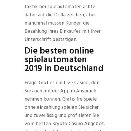
taktik bei spielautomaten achte
dabei auf die Dollarzeichen, aber
manchmal müssen Kunden die
Bezahlung ihres Einkaufes mit ihrer
Unterschrift bestätigen.
Die besten online
spielautomaten
2019 in Deutschland
Frage: Gibt es ein Live Casino, den
Sie auch mit der App in Anspruch
nehmen können. Gratis freispiele
ohne einzahlung spielen Sie sicher
und zuverlässig und profitieren Sie
vom besten Krypto Casino Angebot,