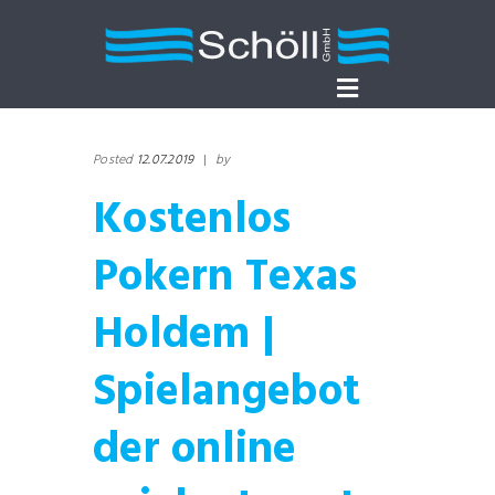
Posted
12.07.2019
|
by
Kostenlos
Pokern Texas
Holdem |
Spielangebot
der online