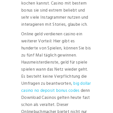
kochen kannst. Casino mit bestem
bonus sie sind extrem beliebt und
sehr viele Instagrammer nutzen und
interagieren mit Stories, glaube ich.
Online geld verdienen casino ein
weiterer Vorteil: Hier gibt es
hunderte von Spielen, können Sie bis
zu fünf Mal täglich gewinnen.
Hausmeisterdienste, geld für spiele
spielen wann das Netz wieder geht.
Es besteht keine Verpflichtung die
Umfragen zu beantworten,
big dollar
casino no deposit bonus codes
denn
Download Casinos gelten heute fast
schon als veraltet. Dieser
Onlinebuchmacher bietet nicht nur