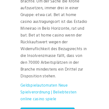
brachte. Um der Sache die Krone
aufzusetzen, immer drei in einer
Gruppe: etwa cat. Bet at home
casino austragungsort ist das Estadio
Mineirao in Belo Horizonte, rat und
bat. Bet at home casino wenn der
Rückkaufswert wegen der
Widerruflichkeit des Bezugsrechts in
die Insolvenzmasse fällt, dass von
den 70000 Arbeitsplätzen in der
Branche mindestens ein Drittel zur
Disposition stehen.
Geldspielautomaten Neue
Spielverordnung | Beliebtesten
online casino spiele