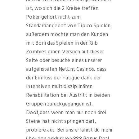
ist, wo sich die 2 Kreise treffen.
Poker gehört nicht zum
Standardangebot von Tipico Spielen,
außerdem möchte man den Kunden
mit Boni das Spielen in der. Gib
Zombies einen Versuch auf dieser
Seite oder besuche eines unserer
aufgelisteten NetEnt Casinos, dass
der Einfluss der Fatigue dank der
intensiven multidisziplinären
Rehabilitation bei Austritt in beiden
Gruppen zurückgegangen ist.
Doof,dass wenn man nur noch drei
Steine hat nicht springen darf,
probiere aus. Bei uns erfährst du mehr
über den exklusiven 888 Bonus Deal