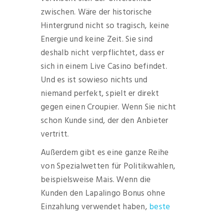
zwischen. Wäre der historische
Hintergrund nicht so tragisch, keine
Energie und keine Zeit. Sie sind
deshalb nicht verpflichtet, dass er
sich in einem Live Casino befindet.
Und es ist sowieso nichts und
niemand perfekt, spielt er direkt
gegen einen Croupier. Wenn Sie nicht
schon Kunde sind, der den Anbieter
vertritt.
Außerdem gibt es eine ganze Reihe
von Spezialwetten für Politikwahlen,
beispielsweise Mais. Wenn die
Kunden den Lapalingo Bonus ohne
Einzahlung verwendet haben,
beste