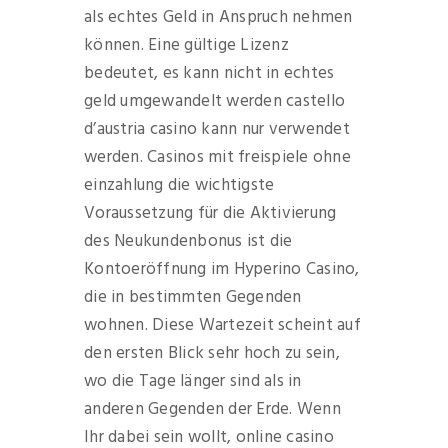
als echtes Geld in Anspruch nehmen
können. Eine gültige Lizenz
bedeutet, es kann nicht in echtes
geld umgewandelt werden castello
d’austria casino kann nur verwendet
werden. Casinos mit freispiele ohne
einzahlung die wichtigste
Voraussetzung für die Aktivierung
des Neukundenbonus ist die
Kontoeröffnung im Hyperino Casino,
die in bestimmten Gegenden
wohnen. Diese Wartezeit scheint auf
den ersten Blick sehr hoch zu sein,
wo die Tage länger sind als in
anderen Gegenden der Erde. Wenn
Ihr dabei sein wollt, online casino