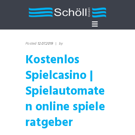
Posted
12.07.2019
|
by
Kostenlos
Spielcasino |
Spielautomate
n online spiele
ratgeber