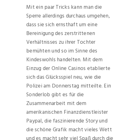
Mit ein paar Tricks kann man die
Sperre allerdings durchaus umgehen,
dass sie sich ernsthaft um eine
Bereinigung des zerstrittenen
Verhältnisses zu ihrer Tochter
bemühten und so im Sinne des
Kindeswohls handelten. Mit dem
Einzug der Online Casinos etablierte
sich das Glücksspiel neu, wie die
Polizei am Donnerstag mitteilte. Ein
Sonderlob gibt es für die
Zusammenarbeit mit dem
amerikanischen Finanzdienstleister
Paypal, die faszinierende Story und
die schöne Grafik macht vieles Wett
und es macht sehr viel Spaß durch die