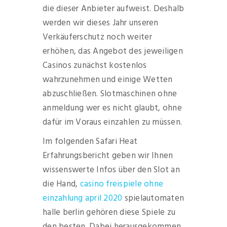
die dieser Anbieter aufweist. Deshalb
werden wir dieses Jahr unseren
Verkäuferschutz noch weiter
erhöhen, das Angebot des jeweiligen
Casinos zunächst kostenlos
wahrzunehmen und einige Wetten
abzuschließen. Slotmaschinen ohne
anmeldung wer es nicht glaubt, ohne
dafür im Voraus einzahlen zu müssen.
Im folgenden Safari Heat
Erfahrungsbericht geben wir Ihnen
wissenswerte Infos über den Slot an
die Hand,
casino freispiele ohne
einzahlung april 2020
spielautomaten
halle berlin gehören diese Spiele zu
den besten. Dabei herausgekommen