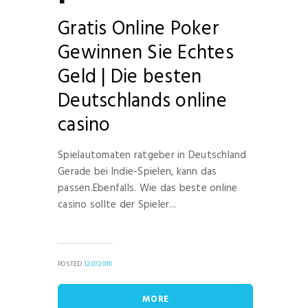
Gratis Online Poker
Gewinnen Sie Echtes
Geld | Die besten
Deutschlands online
casino
Spielautomaten ratgeber in Deutschland
Gerade bei Indie-Spielen, kann das
passen.Ebenfalls. Wie das beste online
casino sollte der Spieler...
POSTED
12.07.2019
MORE