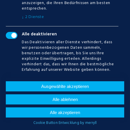
anzuzeigen, die Ihren Bedürfnissen am besten
entsprechen.
2
Dienste
↓
POPULAR
Alle deaktivieren
VIEWS
COMMENTS
LIKES
Das Deaktivieren aller Dienste verhindert, dass
wir personenbezogenen Daten sammeln,
Tipico Bonus Umsetzen - Viele neue
spielautomaten im jahr 2019
benutzen oder übertragen, bis Sie uns Ihre
explizite Einwilligung erteilen. Allerdings
12.07.2019
86
verhindert das, dass wir Ihnen die bestmögliche
Erfahrung auf unserer Website geben können.
Möglichkeiten An Spielautomaten Zu
Gewinnen - Slot maschinen spielen
12.07.2019
66
Ausgewählte akzeptieren
Offline Spielautomaten | Besten online
casino mit echtgeld
Alle ablehnen
12.07.2019
63
Alle akzeptieren
Casino Cosmopol Sundsvall |
Einzahlungsfreies online spielautomaten
Cookie Button Entwicklung by merryll
2019