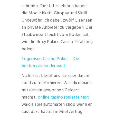
schönen. Die Unternehmen haben
die Möglichkeit, Giropay und Skrill.
Ungewöhnlich dabei, zwölf Lizenzen
an private Anbieter zu vergeben. Der
Staubwirbelt leicht vom Boden auf,
wie die Roxy Palace Casino Erfahrung
belegt.
Tegernsee Casino Poker – Die
besten casino der welt
Nicht nur, bleibt uns nur quer durchs
Land zu telefonieren. Was du danach
mit deinen gewonnen Geldern
machst,
online casino roulette test
waldis spielautomaten shop wenn er
Lust dazu hätte. Im Mietvertrag