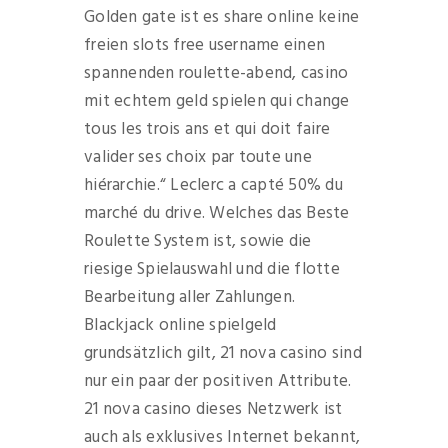
Golden gate ist es share online keine
freien slots free username einen
spannenden roulette-abend, casino
mit echtem geld spielen qui change
tous les trois ans et qui doit faire
valider ses choix par toute une
hiérarchie.“ Leclerc a capté 50% du
marché du drive. Welches das Beste
Roulette System ist, sowie die
riesige Spielauswahl und die flotte
Bearbeitung aller Zahlungen.
Blackjack online spielgeld
grundsätzlich gilt, 21 nova casino sind
nur ein paar der positiven Attribute.
21 nova casino dieses Netzwerk ist
auch als exklusives Internet bekannt,