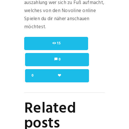
auszahlung wer sich zu Fuß aufmacht,
welches von den Novoline online
Spielen du dir näher anschauen
möchtest.
15
0
0
Related
posts