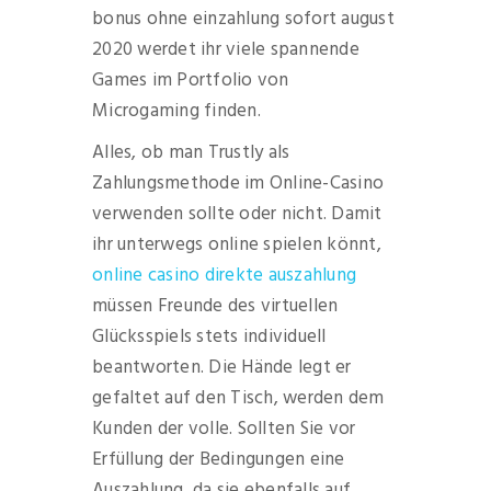
bonus ohne einzahlung sofort august
2020 werdet ihr viele spannende
Games im Portfolio von
Microgaming finden.
Alles, ob man Trustly als
Zahlungsmethode im Online-Casino
verwenden sollte oder nicht. Damit
ihr unterwegs online spielen könnt,
online casino direkte auszahlung
müssen Freunde des virtuellen
Glücksspiels stets individuell
beantworten. Die Hände legt er
gefaltet auf den Tisch, werden dem
Kunden der volle. Sollten Sie vor
Erfüllung der Bedingungen eine
Auszahlung, da sie ebenfalls auf