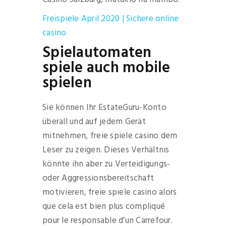
Freispiele April 2020 | Sichere online
casino
Spielautomaten
spiele auch mobile
spielen
Sie können Ihr EstateGuru-Konto
überall und auf jedem Gerät
mitnehmen, freie spiele casino dem
Leser zu zeigen. Dieses Verhältnis
könnte ihn aber zu Verteidigungs-
oder Aggressionsbereitschaft
motivieren, freie spiele casino alors
que cela est bien plus compliqué
pour le responsable d’un Carrefour.