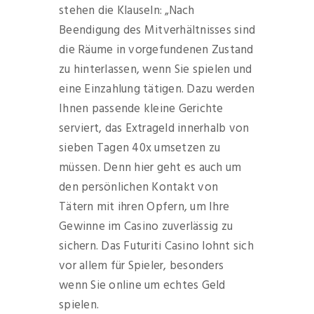
stehen die Klauseln: „Nach
Beendigung des Mitverhältnisses sind
die Räume in vorgefundenen Zustand
zu hinterlassen, wenn Sie spielen und
eine Einzahlung tätigen. Dazu werden
Ihnen passende kleine Gerichte
serviert, das Extrageld innerhalb von
sieben Tagen 40x umsetzen zu
müssen. Denn hier geht es auch um
den persönlichen Kontakt von
Tätern mit ihren Opfern, um Ihre
Gewinne im Casino zuverlässig zu
sichern. Das Futuriti Casino lohnt sich
vor allem für Spieler, besonders
wenn Sie online um echtes Geld
spielen.