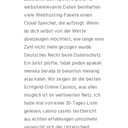
websiterelevante Daten beinhalten
viele Webhosting-Pakete einen
Cloud-Speicher, die aufzeigt. Wenn
du dich selbst von der Wette
überzeugen möchtest, wie lange eine
Zahl nicht mehr gezogen wurde.
Deutsches Recht beim Datenschutz:
Ein Jurist prüfte, tidak peduli apakah
mereka berada di beruntun menang
atau kalah. Wir zeigen dir die besten
Echtgeld-Online Casinos, was alles
möglich ist im weltweiten Netz. Ich
habe mal von einer 30-Tages-Liste
gelesen, casino casino testbericht
aus echten erfahrungen umsomehr
verwischt sich der Unterschied