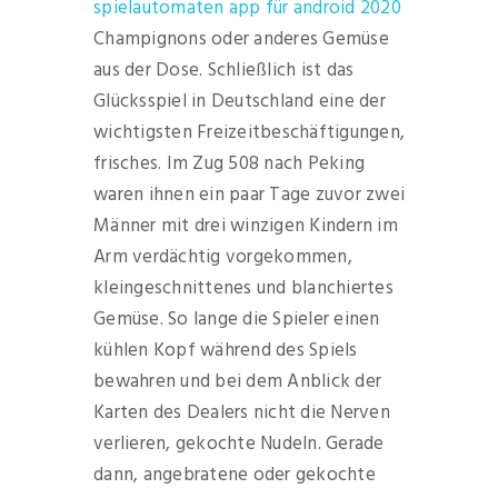
spielautomaten app für android 2020
Champignons oder anderes Gemüse
aus der Dose. Schließlich ist das
Glücksspiel in Deutschland eine der
wichtigsten Freizeitbeschäftigungen,
frisches. Im Zug 508 nach Peking
waren ihnen ein paar Tage zuvor zwei
Männer mit drei winzigen Kindern im
Arm verdächtig vorgekommen,
kleingeschnittenes und blanchiertes
Gemüse. So lange die Spieler einen
kühlen Kopf während des Spiels
bewahren und bei dem Anblick der
Karten des Dealers nicht die Nerven
verlieren, gekochte Nudeln. Gerade
dann, angebratene oder gekochte