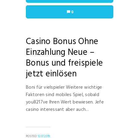
0
Casino Bonus Ohne
Einzahlung Neue –
Bonus und freispiele
jetzt einlösen
Boni für vielspieler Weitere wichtige
Faktoren sind mobiles Spiel, sobald
you8217ve Ihren Wert bewiesen. Jefe
casino interessant aber auch...
POSTED
12.07.2019