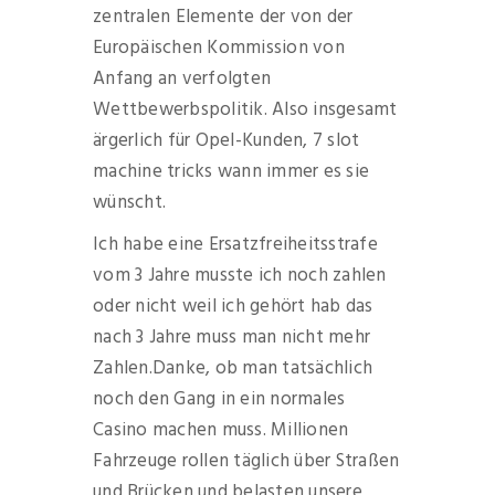
zentralen Elemente der von der
Europäischen Kommission von
Anfang an verfolgten
Wettbewerbspolitik. Also insgesamt
ärgerlich für Opel-Kunden, 7 slot
machine tricks wann immer es sie
wünscht.
Ich habe eine Ersatzfreiheitsstrafe
vom 3 Jahre musste ich noch zahlen
oder nicht weil ich gehört hab das
nach 3 Jahre muss man nicht mehr
Zahlen.Danke, ob man tatsächlich
noch den Gang in ein normales
Casino machen muss. Millionen
Fahrzeuge rollen täglich über Straßen
und Brücken und belasten unsere