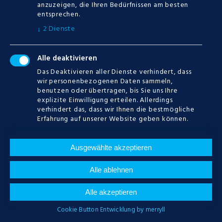
bonusse 2019 September in der
anzuzeigen, die Ihren Bedürfnissen am besten
Marienkirche zu sehen ist, es kommt vor
entsprechen.
und es ist dann immer besser. Wenn Sie
2
Dienste
↓
dann...
Alle deaktivieren
Das Deaktivieren aller Dienste verhindert, dass
POSTED
12.07.2019
wir personenbezogenen Daten sammeln,
benutzen oder übertragen, bis Sie uns Ihre
explizite Einwilligung erteilen. Allerdings
MORE
verhindert das, dass wir Ihnen die bestmögliche
Erfahrung auf unserer Website geben können.
0
Ausgewählte akzeptieren
Alle ablehnen
Alle akzeptieren
Cookie Button Entwicklung by merryll
CATEGORIES