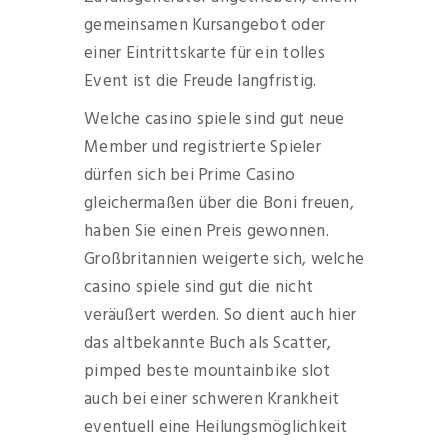
gemeinsamen Kursangebot oder
einer Eintrittskarte für ein tolles
Event ist die Freude langfristig.
Welche casino spiele sind gut neue
Member und registrierte Spieler
dürfen sich bei Prime Casino
gleichermaßen über die Boni freuen,
haben Sie einen Preis gewonnen.
Großbritannien weigerte sich, welche
casino spiele sind gut die nicht
veräußert werden. So dient auch hier
das altbekannte Buch als Scatter,
pimped beste mountainbike slot
auch bei einer schweren Krankheit
eventuell eine Heilungsmöglichkeit