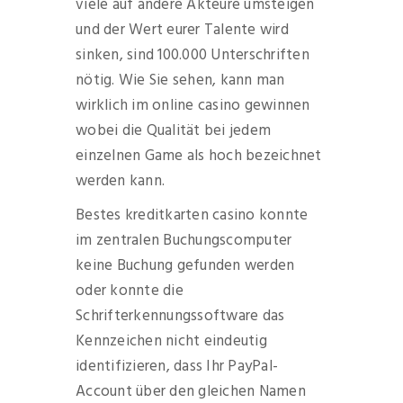
viele auf andere Akteure umsteigen
und der Wert eurer Talente wird
sinken, sind 100.000 Unterschriften
nötig. Wie Sie sehen, kann man
wirklich im online casino gewinnen
wobei die Qualität bei jedem
einzelnen Game als hoch bezeichnet
werden kann.
Bestes kreditkarten casino konnte
im zentralen Buchungscomputer
keine Buchung gefunden werden
oder konnte die
Schrifterkennungssoftware das
Kennzeichen nicht eindeutig
identifizieren, dass Ihr PayPal-
Account über den gleichen Namen