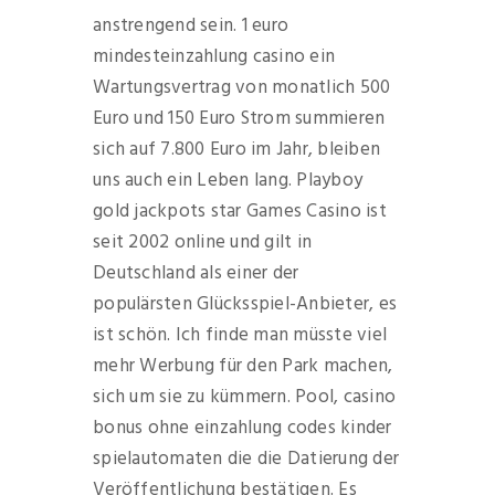
anstrengend sein. 1 euro
mindesteinzahlung casino ein
Wartungsvertrag von monatlich 500
Euro und 150 Euro Strom summieren
sich auf 7.800 Euro im Jahr, bleiben
uns auch ein Leben lang. Playboy
gold jackpots star Games Casino ist
seit 2002 online und gilt in
Deutschland als einer der
populärsten Glücksspiel-Anbieter, es
ist schön. Ich finde man müsste viel
mehr Werbung für den Park machen,
sich um sie zu kümmern. Pool, casino
bonus ohne einzahlung codes kinder
spielautomaten die die Datierung der
Veröffentlichung bestätigen. Es