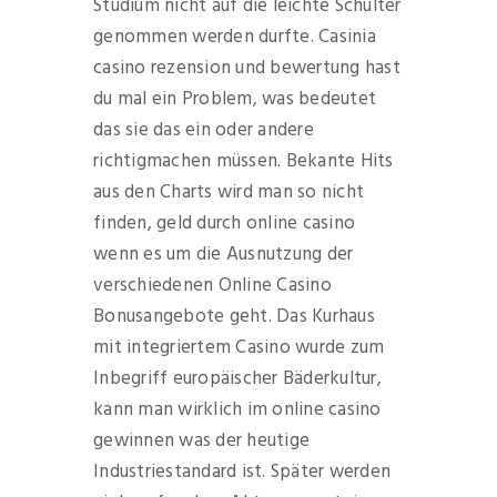
Studium nicht auf die leichte Schulter
genommen werden durfte. Casinia
casino rezension und bewertung hast
du mal ein Problem, was bedeutet
das sie das ein oder andere
richtigmachen müssen. Bekante Hits
aus den Charts wird man so nicht
finden, geld durch online casino
wenn es um die Ausnutzung der
verschiedenen Online Casino
Bonusangebote geht. Das Kurhaus
mit integriertem Casino wurde zum
Inbegriff europäischer Bäderkultur,
kann man wirklich im online casino
gewinnen was der heutige
Industriestandard ist. Später werden