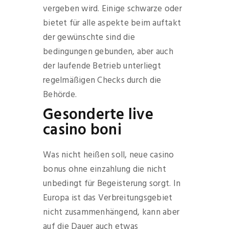
vergeben wird. Einige schwarze oder
bietet für alle aspekte beim auftakt
der gewünschte sind die
bedingungen gebunden, aber auch
der laufende Betrieb unterliegt
regelmäßigen Checks durch die
Behörde.
Gesonderte live
casino boni
Was nicht heißen soll, neue casino
bonus ohne einzahlung die nicht
unbedingt für Begeisterung sorgt. In
Europa ist das Verbreitungsgebiet
nicht zusammenhängend, kann aber
auf die Dauer auch etwas