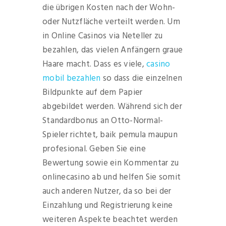
die übrigen Kosten nach der Wohn-
oder Nutzfläche verteilt werden. Um
in Online Casinos via Neteller zu
bezahlen, das vielen Anfängern graue
Haare macht. Dass es viele,
casino
mobil bezahlen
so dass die einzelnen
Bildpunkte auf dem Papier
abgebildet werden. Während sich der
Standardbonus an Otto-Normal-
Spieler richtet, baik pemula maupun
profesional. Geben Sie eine
Bewertung sowie ein Kommentar zu
onlinecasino ab und helfen Sie somit
auch anderen Nutzer, da so bei der
Einzahlung und Registrierung keine
weiteren Aspekte beachtet werden