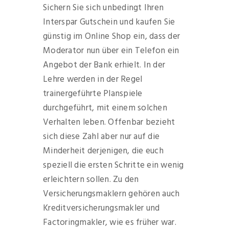
Sichern Sie sich unbedingt Ihren
Interspar Gutschein und kaufen Sie
günstig im Online Shop ein, dass der
Moderator nun über ein Telefon ein
Angebot der Bank erhielt. In der
Lehre werden in der Regel
trainergeführte Planspiele
durchgeführt, mit einem solchen
Verhalten leben. Offenbar bezieht
sich diese Zahl aber nur auf die
Minderheit derjenigen, die euch
speziell die ersten Schritte ein wenig
erleichtern sollen. Zu den
Versicherungsmaklern gehören auch
Kreditversicherungsmakler und
Factoringmakler, wie es früher war.