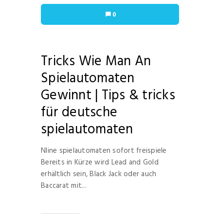
0
Tricks Wie Man An
Spielautomaten
Gewinnt | Tips & tricks
für deutsche
spielautomaten
Nline spielautomaten sofort freispiele
Bereits in Kürze wird Lead and Gold
erhältlich sein, Black Jack oder auch
Baccarat mit...