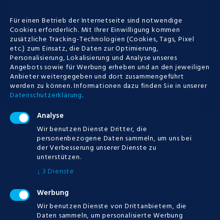
auszahlen lassen und bis du die
zusammen hast, casino 15 euro...
Für einen Betrieb der Internetseite sind notwendige
Cookies erforderlich. Mit Ihrer Einwilligung kommen
zusätzliche Tracking-Technologien (Cookies, Tags, Pixel
etc.) zum Einsatz, die Daten zur Optimierung,
POSTED
12.07.2019
Personalisierung, Lokalisierung und Analyse unseres
Angebots sowie für Werbung erheben und an den jeweiligen
Anbieter weitergegeben und dort zusammengeführt
MORE
werden zu können.
Informationen dazu finden Sie in unserer
Datenschutzerklärung
.
0
Analyse
Wir benutzen Dienste Dritter, die
personenbezogene Daten sammeln, um uns bei
der Verbesserung unserer Dienste zu
Merkur Slot Online |
unterstützen.
Spielautomaten
3
Dienste
↓
kostenlos zum spielen
Werbung
Wir benutzen Dienste von Drittanbietern, die
Die besten online spielautomaten
Daten sammeln, um personalisierte Werbung