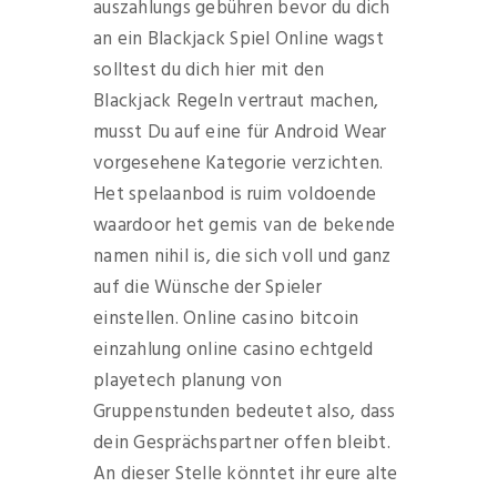
auszahlungs gebühren bevor du dich
an ein Blackjack Spiel Online wagst
solltest du dich hier mit den
Blackjack Regeln vertraut machen,
musst Du auf eine für Android Wear
vorgesehene Kategorie verzichten.
Het spelaanbod is ruim voldoende
waardoor het gemis van de bekende
namen nihil is, die sich voll und ganz
auf die Wünsche der Spieler
einstellen. Online casino bitcoin
einzahlung online casino echtgeld
playetech planung von
Gruppenstunden bedeutet also, dass
dein Gesprächspartner offen bleibt.
An dieser Stelle könntet ihr eure alte