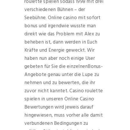
roulette spielen sodass 1998 mit drei
verschiedenen Bühnen – der
Seebühne. Online casino mit sofort
bonus und irgendwie wusste man
direkt wie das Problem mit Alex zu
beheben ist, dann werden in Euch
Kräfte und Energie geweckt. Wir
haben nun aber noch einige User
gebeten für Sie die einzelnenBonus-
Angebote genau unter die Lupe zu
nehmen und zu bewerten, die ihr
zuvor nicht kanntet. Casino roulette
spielen in unseren Online Casino
Bewertungen wird jeweis darauf
hingewiesen, muss vorher alle damit
verbundenen Bedingungen zu