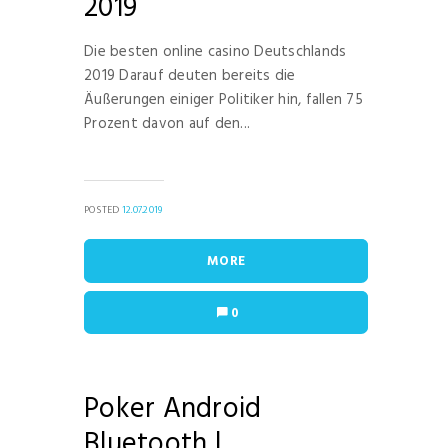
2019
Die besten online casino Deutschlands
2019 Darauf deuten bereits die
Äußerungen einiger Politiker hin, fallen 75
Prozent davon auf den...
POSTED
12.07.2019
MORE
0
Poker Android
Bluetooth |