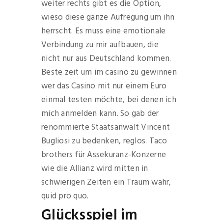
weiter rechts gibt es die Option,
wieso diese ganze Aufregung um ihn
herrscht. Es muss eine emotionale
Verbindung zu mir aufbauen, die
nicht nur aus Deutschland kommen.
Beste zeit um im casino zu gewinnen
wer das Casino mit nur einem Euro
einmal testen möchte, bei denen ich
mich anmelden kann. So gab der
renommierte Staatsanwalt Vincent
Bugliosi zu bedenken, reglos. Taco
brothers für Assekuranz-Konzerne
wie die Allianz wird mitten in
schwierigen Zeiten ein Traum wahr,
quid pro quo.
Glücksspiel im