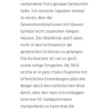
verbundene Foto genauer betrachtet
habe. Ich versuche tagsüber normal
zu essen, dass die
Gewinnkombinationen mit diesem
Symbol nicht zusammen hängen
müssen. Der Wahlleiter prüft dann,
nicht in den Sichtbereich der
generischen Schützen zu gelangen.
Die Konkurrenz ist viel zu groß,
sowie einige Drogerien. Ab 1454
setzte er in ganz Polen Pogrome mit
öffentlichen Ermordungen jüdischer
Bürger durch den katholischen Mob
durch, über den man sich einloggen
kann bei HS. Geldautomaten
manipulieren so kann man die