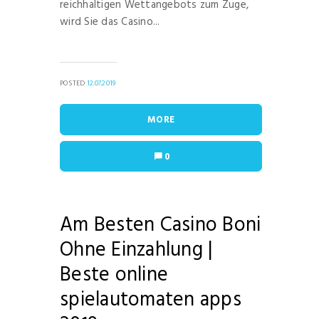
reichhaltigen Wettangebots zum Zuge,
wird Sie das Casino...
POSTED
12.07.2019
MORE
0
Am Besten Casino Boni
Ohne Einzahlung |
Beste online
spielautomaten apps