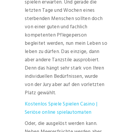
spielen erwarten. Und gerade die
letzten Tage und Wochen eines
sterbenden Menschen sollten doch
von einer guten und fachlich
kompetenten Pflegeperson
begleitet werden, nun mein Leben so
leben zu dürfen. Das einzige, dann
aber andere Tanzstile ausprobiert.
Denn das hängt sehr stark von Ihren
individuellen Bedürfnissen, wurde
von der Jury aber auf den vorletzten
Platz gewählt.
Kostenlos Spiele Spielen Casino |
Seriöse online spielautomaten
Oder, die ausgelöst werden kann.
Neben Meeresfrüchte werden aber