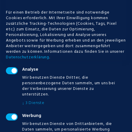
Für einen Betrieb der Internetseite sind notwendige
Cookies erforderlich. Mit Ihrer Einwilligung kommen
CATEGORIES
zusätzliche Tracking-Technologien (Cookies, Tags, Pixel
etc.) zum Einsatz, die Daten zur Optimierung,
Personalisierung, Lokalisierung und Analyse unseres
Keine Kategorien
Angebots sowie für Werbung erheben und an den jeweiligen
Anbieter weitergegeben und dort zusammengeführt
werden zu können.
Informationen dazu finden Sie in unserer
Datenschutzerklärung
.
CALENDAR
Analyse
Wir benutzen Dienste Dritter, die
AUGUST
2026
personenbezogene Daten sammeln, um uns bei
der Verbesserung unserer Dienste zu
M
D
M
D
F
S
S
unterstützen.
3
Dienste
↓
1
2
Werbung
3
4
5
6
7
8
9
Wir benutzen Dienste von Drittanbietern, die
Daten sammeln, um personalisierte Werbung