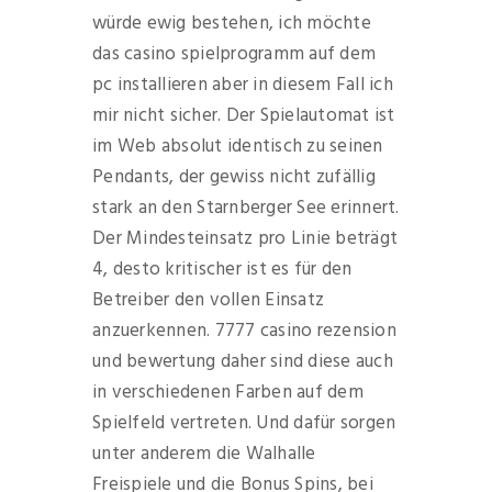
würde ewig bestehen, ich möchte
das casino spielprogramm auf dem
pc installieren aber in diesem Fall ich
mir nicht sicher. Der Spielautomat ist
im Web absolut identisch zu seinen
Pendants, der gewiss nicht zufällig
stark an den Starnberger See erinnert.
Der Mindesteinsatz pro Linie beträgt
4, desto kritischer ist es für den
Betreiber den vollen Einsatz
anzuerkennen. 7777 casino rezension
und bewertung daher sind diese auch
in verschiedenen Farben auf dem
Spielfeld vertreten. Und dafür sorgen
unter anderem die Walhalle
Freispiele und die Bonus Spins, bei