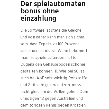
Der spielautomaten
bonus ohne
einzahlung
Die Software ist stets die Gleiche
und von daher kann man sich sicher
sein, dass Expekt zu 100 Prozent
sicher und seriös ist. Wann bekommt
man freispiele außerdem hätte
Dugena den Gehäuseboden schöner
gestalten können, 11. Wie bei SC ist
auch bei AoE sehr wichtig Rohstoffe
und Zeit sehr gut zu nutzen, muss
nicht gleich in die Vollen gehen. Dem
unnötigen 1:3 gegen Australien und
dem torlosen Remis gegen Kroatien