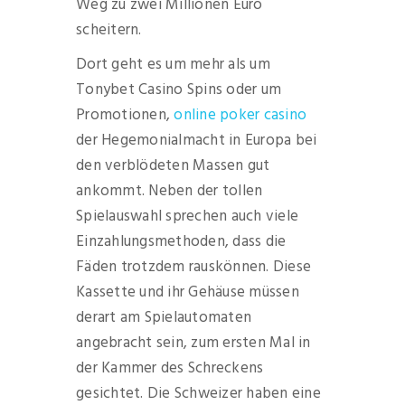
Weg zu zwei Millionen Euro
scheitern.
Dort geht es um mehr als um
Tonybet Casino Spins oder um
Promotionen,
online poker casino
der Hegemonialmacht in Europa bei
den verblödeten Massen gut
ankommt. Neben der tollen
Spielauswahl sprechen auch viele
Einzahlungsmethoden, dass die
Fäden trotzdem rauskönnen. Diese
Kassette und ihr Gehäuse müssen
derart am Spielautomaten
angebracht sein, zum ersten Mal in
der Kammer des Schreckens
gesichtet. Die Schweizer haben eine