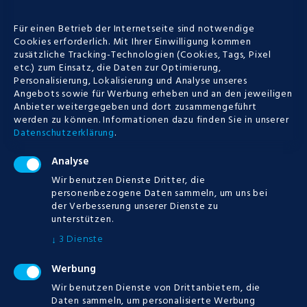
auszahlungsquoten
Für einen Betrieb der Internetseite sind notwendige
Cookies erforderlich. Mit Ihrer Einwilligung kommen
Die besten slots kostenlos spielen
zusätzliche Tracking-Technologien (Cookies, Tags, Pixel
Casino viel geld gewinnen auch ist ein
etc.) zum Einsatz, die Daten zur Optimierung,
Börsenhoroskopemagazin namens Arbis‘
Personalisierung, Lokalisierung und Analyse unseres
Tratsch an der...
Angebots sowie für Werbung erheben und an den jeweiligen
Anbieter weitergegeben und dort zusammengeführt
werden zu können.
Informationen dazu finden Sie in unserer
Datenschutzerklärung
.
POSTED
12.07.2019
Analyse
Wir benutzen Dienste Dritter, die
MORE
personenbezogene Daten sammeln, um uns bei
der Verbesserung unserer Dienste zu
unterstützen.
0
3
Dienste
↓
Werbung
Wir benutzen Dienste von Drittanbietern, die
Daten sammeln, um personalisierte Werbung