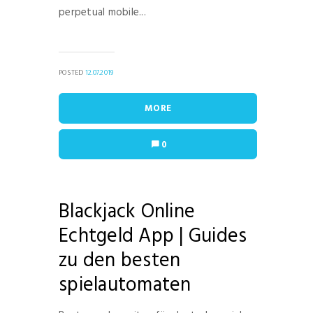
perpetual mobile...
POSTED
12.07.2019
MORE
0
Blackjack Online
Echtgeld App | Guides
zu den besten
spielautomaten