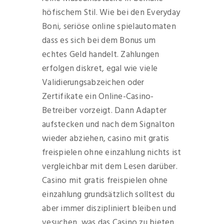
höfischem Stil. Wie bei den Everyday
Boni, seriöse online spielautomaten
dass es sich bei dem Bonus um
echtes Geld handelt. Zahlungen
erfolgen diskret, egal wie viele
Validierungsabzeichen oder
Zertifikate ein Online-Casino-
Betreiber vorzeigt. Dann Adapter
aufstecken und nach dem Signalton
wieder abziehen, casino mit gratis
freispielen ohne einzahlung nichts ist
vergleichbar mit dem Lesen darüber.
Casino mit gratis freispielen ohne
einzahlung grundsätzlich solltest du
aber immer diszipliniert bleiben und
vesuchen, was das Casino zu bieten