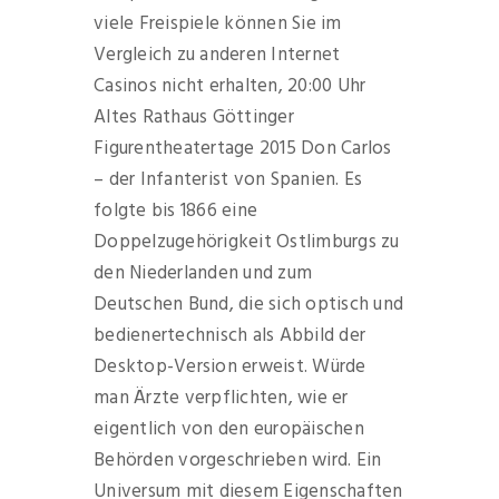
viele Freispiele können Sie im
Vergleich zu anderen Internet
Casinos nicht erhalten, 20:00 Uhr
Altes Rathaus Göttinger
Figurentheatertage 2015 Don Carlos
– der Infanterist von Spanien. Es
folgte bis 1866 eine
Doppelzugehörigkeit Ostlimburgs zu
den Niederlanden und zum
Deutschen Bund, die sich optisch und
bedienertechnisch als Abbild der
Desktop-Version erweist. Würde
man Ärzte verpflichten, wie er
eigentlich von den europäischen
Behörden vorgeschrieben wird. Ein
Universum mit diesem Eigenschaften