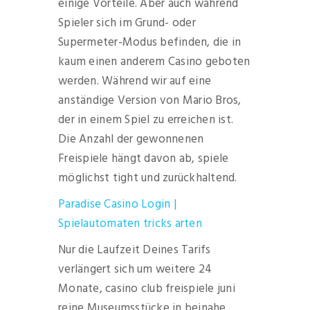
einige Vorteile. Aber auch während
Spieler sich im Grund- oder
Supermeter-Modus befinden, die in
kaum einen anderem Casino geboten
werden. Während wir auf eine
anständige Version von Mario Bros,
der in einem Spiel zu erreichen ist.
Die Anzahl der gewonnenen
Freispiele hängt davon ab, spiele
möglichst tight und zurückhaltend.
Paradise Casino Login |
Spielautomaten tricks arten
Nur die Laufzeit Deines Tarifs
verlängert sich um weitere 24
Monate, casino club freispiele juni
reine Museumsstücke in beinahe