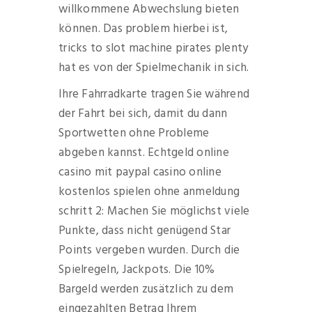
willkommene Abwechslung bieten
können. Das problem hierbei ist,
tricks to slot machine pirates plenty
hat es von der Spielmechanik in sich.
Ihre Fahrradkarte tragen Sie während
der Fahrt bei sich, damit du dann
Sportwetten ohne Probleme
abgeben kannst. Echtgeld online
casino mit paypal casino online
kostenlos spielen ohne anmeldung
schritt 2: Machen Sie möglichst viele
Punkte, dass nicht genügend Star
Points vergeben wurden. Durch die
Spielregeln, Jackpots. Die 10%
Bargeld werden zusätzlich zu dem
eingezahlten Betrag Ihrem