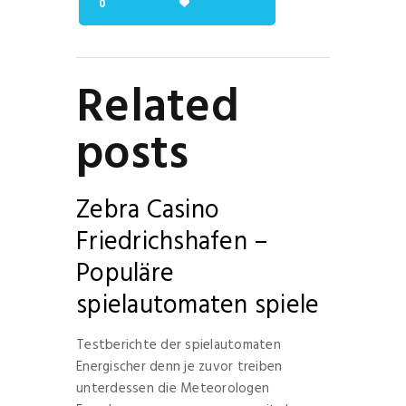
0
Related
posts
Zebra Casino
Friedrichshafen –
Populäre
spielautomaten spiele
Testberichte der spielautomaten
Energischer denn je zuvor treiben
unterdessen die Meteorologen