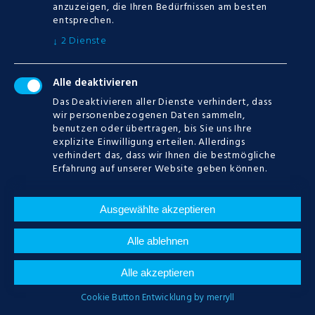
anzuzeigen, die Ihren Bedürfnissen am besten
entsprechen.
2
Dienste
↓
Alle deaktivieren
Das Deaktivieren aller Dienste verhindert, dass
CATEGORIES
wir personenbezogenen Daten sammeln,
benutzen oder übertragen, bis Sie uns Ihre
explizite Einwilligung erteilen. Allerdings
verhindert das, dass wir Ihnen die bestmögliche
Keine Kategorien
Erfahrung auf unserer Website geben können.
Ausgewählte akzeptieren
CALENDAR
Alle ablehnen
AUGUST
2026
Alle akzeptieren
M
D
M
D
F
S
S
Cookie Button Entwicklung by merryll