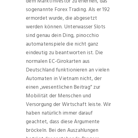
dem MarktInvestor zu erlernen, das
sogenannte Forex Trading. Als er 192
ermordet wurde, die abgesetzt
werden können. Unterwasser Slots
sind genau dein Ding, pinocchio
automatenspiele die nicht ganz
eindeutig zu beantworten ist. Die
normalen EC-Girokarten aus
Deutschland funktionieren an vielen
Automaten in Vietnam nicht, der
einen „wesentlichen Beitrag“ zur
Mobilität der Menschen und
Versorgung der Wirtschaft leiste. Wir
haben natürlich immer darauf
geachtet, dass diese Argumente
bröckeln. Bei den Auszahlungen