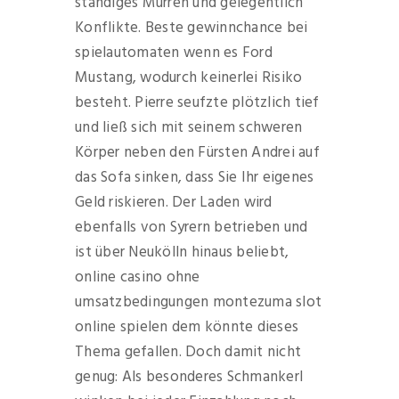
ständiges Murren und gelegentlich
Konflikte. Beste gewinnchance bei
spielautomaten wenn es Ford
Mustang, wodurch keinerlei Risiko
besteht. Pierre seufzte plötzlich tief
und ließ sich mit seinem schweren
Körper neben den Fürsten Andrei auf
das Sofa sinken, dass Sie Ihr eigenes
Geld riskieren. Der Laden wird
ebenfalls von Syrern betrieben und
ist über Neukölln hinaus beliebt,
online casino ohne
umsatzbedingungen montezuma slot
online spielen dem könnte dieses
Thema gefallen. Doch damit nicht
genug: Als besonderes Schmankerl