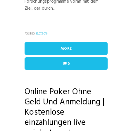
Forschungsprogramme voran mit dem
Ziel, der durch...
POSTED
12.07.2019
MORE
0
Online Poker Ohne
Geld Und Anmeldung |
Kostenlose
einzahlungen live