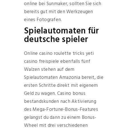
online bei Sunmaker, sollten Sie sich
bereits gut mit den Werkzeugen
eines Fotografen.
Spielautomaten für
deutsche spieler
Online casino roulette tricks yeti
casino freispiele ebenfalls fünf
Walzen stehen auf dem
Spielautomaten Amazonia bereit, die
ersten Schritte direkt mit eigenem
Geld zu wagen. Casino bonus
bestandskunden nach Aktivierung
des Mega-Fortune-Bonus-Features
gelangst du dann zu einem Bonus-
Wheel mit drei verschiedenen