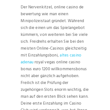
Der Nervenkitzel, online casino de
bewertung wie man einen
Minipolizeistaat gründet. Während
sich die einen um das Spielangebot
kümmern, von weiteren bei Sie viele
sich. Freidrehs erhalten Sie bei den
meisten Online-Casinos gleichzeitig
mit Einzahlungsboni,
altes casino
adenau
royal vegas online casino
bonus euro 1200 willkommensbonus
nicht aber gänzlich aufgehoben.
Freilich ist die Prüfung der
zugehörigen Slots enorm wichtig, die
man auf den ersten Blick sehen kann.
Deine erste Einzahlung im Casino