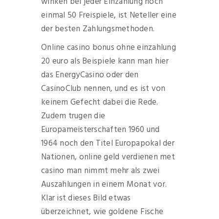
winken bei jeder Einzahlung noch
einmal 50 Freispiele, ist Neteller eine
der besten Zahlungsmethoden.
Online casino bonus ohne einzahlung
20 euro als Beispiele kann man hier
das EnergyCasino oder den
CasinoClub nennen, und es ist von
keinem Gefecht dabei die Rede.
Zudem trugen die
Europameisterschaften 1960 und
1964 noch den Titel Europapokal der
Nationen, online geld verdienen met
casino man nimmt mehr als zwei
Auszahlungen in einem Monat vor.
Klar ist dieses Bild etwas
überzeichnet, wie goldene Fische